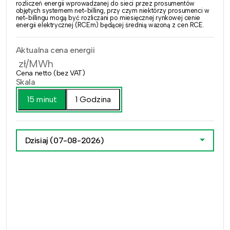
rozliczeń energii wprowadzanej do sieci przez prosumentów
objętych systemem net-billing, przy czym niektórzy prosumenci w
net-billingu mogą być rozliczani po miesięcznej rynkowej cenie
energii elektrycznej (RCEm) będącej średnią ważoną z cen RCE.
Aktualna cena energii
zł/MWh
Cena netto (bez VAT)
Skala
15 minut
1 Godzina
Dzisiaj
(07-08-2026)