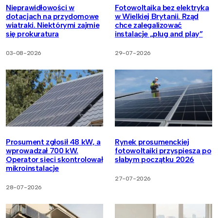
Nieprawidłowości w
Fotowoltaika bez elektryka
dotacjach na przydomowe
w Wielkiej Brytanii. Rząd
wiatraki. Niektórymi zajmie
chce zalegalizować
się prokuratura
instalacje „plug and play”
03-08-2026
29-07-2026
Prosument zgłosił 48 kW, a
Rynek prosumenckiej
wprowadzał 700 kW.
fotowoltaiki przyspiesza po
Operator sieci skontrolował
słabym początku 2026
mikroinstalacje
27-07-2026
28-07-2026