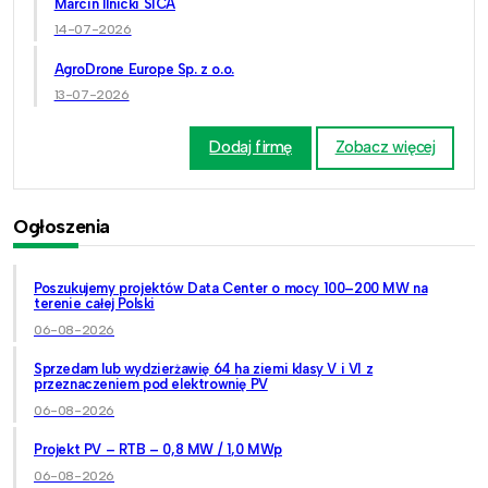
Marcin Ilnicki SICA
14-07-2026
AgroDrone Europe Sp. z o.o.
13-07-2026
Dodaj firmę
Zobacz więcej
Ogłoszenia
Poszukujemy projektów Data Center o mocy 100–200 MW na
terenie całej Polski
06-08-2026
Sprzedam lub wydzierżawię 64 ha ziemi klasy V i VI z
przeznaczeniem pod elektrownię PV
06-08-2026
Projekt PV – RTB – 0,8 MW / 1,0 MWp
06-08-2026