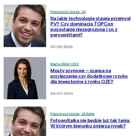
Francesco Liuzza, JA
Na jakie technologie stawia przemysł
PV? Czy dominacja TOPCon
pozostanie niezagrożona i co z
perowskitami?
03-08-2026
Marta Głód, OX2
Mosty szynowe – szansa na
przyłączenie czy dodatkowe ryzyko
dla inwestorów z rynku OZE?
29-07-2026
Francesco Liuzza, JA Solar
Fotowoltaika nie będzie już tak tania.
W którym kierunku zmierza rynek?