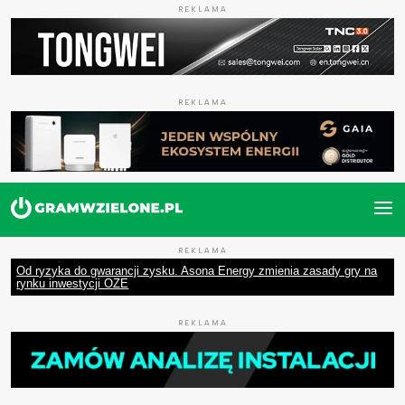
REKLAMA
REKLAMA
REKLAMA
Od ryzyka do gwarancji zysku. Asona Energy zmienia zasady gry na
rynku inwestycji OZE
REKLAMA