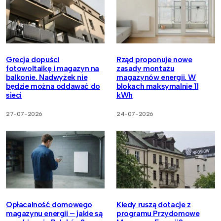
Grecja dopuści
Rząd proponuje nowe
fotowoltaikę i magazyn na
zasady montażu
balkonie. Nadwyżek nie
magazynów energii. W
będzie można oddawać do
blokach maksymalnie 11
sieci
kWh
27-07-2026
24-07-2026
Opłacalność domowego
Kiedy ruszą dotacje z
magazynu energii – jakie są
programu Przydomowe