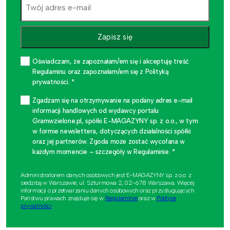
Zapisz się
Oświadczam, że zapoznałam/em się i akceptuję treść
Regulaminu oraz zapoznałam/em się z Polityką
prywatności. *
Zgadzam się na otrzymywanie na podany adres e-mail
informacji handlowych od wydawcy portalu
Gramwzielone.pl, spółki E-MAGAZYNY sp. z o.o., w tym
w formie newslettera, dotyczących działalności spółki
oraz jej partnerów. Zgoda może zostać wycofana w
każdym momencie – szczegóły w Regulaminie. *
Administratorem danych osobowych jest E-MAGAZYNY sp. z o.o. z
siedzibą w Warszawie, ul. Szturmowa 2, 02-678 Warszawa. Więcej
informacji o przetwarzaniu danych osobowych oraz przysługujących
Państwu prawach znajduje się w
Regulaminie
oraz w
Polityce
prywatności
.