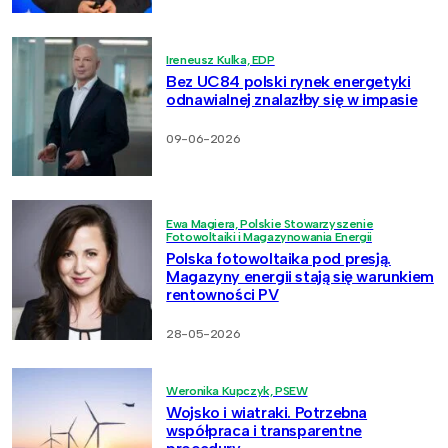
Ireneusz Kulka, EDP
Bez UC84 polski rynek energetyki
odnawialnej znalazłby się w impasie
09-06-2026
Ewa Magiera, Polskie Stowarzyszenie
Fotowoltaiki i Magazynowania Energii
Polska fotowoltaika pod presją.
Magazyny energii stają się warunkiem
rentowności PV
28-05-2026
Weronika Kupczyk, PSEW
Wojsko i wiatraki. Potrzebna
współpraca i transparentne