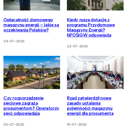
Opłacalność domowego
Kiedy ruszą dotacje z
magazynu energii – jakie są
programu Przydomowe
oczekiwania Polaków?
Magazyny Energii?
NFOŚiGW odpowiada
24-07-2026
22-07-2026
Czy rozporządzenie
Rząd zatwierdził nowe
sieciowe zagraża
zasady ustalania
prosumentom? Operatorzy
pojemności magazynu
sieci odpowiadają
energii dla prosumenta
20-07-2026
15-07-2026