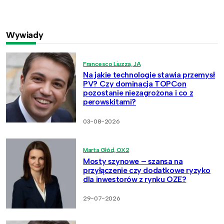
Wywiady
Francesco Liuzza, JA
Na jakie technologie stawia przemysł
PV? Czy dominacja TOPCon
pozostanie niezagrożona i co z
perowskitami?
03-08-2026
Marta Głód, OX2
Mosty szynowe – szansa na
przyłączenie czy dodatkowe ryzyko
dla inwestorów z rynku OZE?
29-07-2026