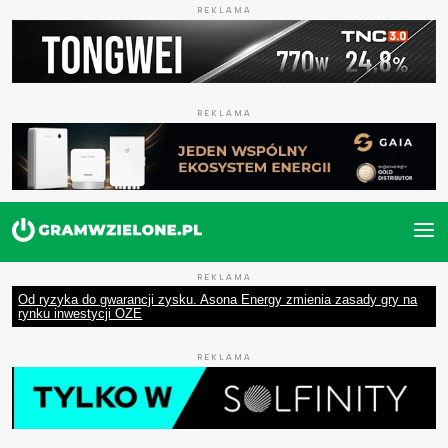
REKLAMA
REKLAMA
REKLAMA
Od ryzyka do gwarancji zysku. Asona Energy zmienia zasady gry na
rynku inwestycji OZE
REKLAMA