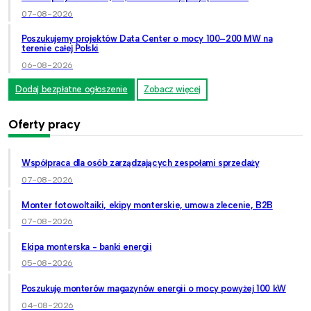
07-08-2026
Poszukujemy projektów Data Center o mocy 100–200 MW na
terenie całej Polski
06-08-2026
Dodaj bezpłatne ogłoszenie
Zobacz więcej
Oferty pracy
Współpraca dla osób zarządzających zespołami sprzedaży
07-08-2026
Monter fotowoltaiki, ekipy monterskie, umowa zlecenie, B2B
07-08-2026
Ekipa monterska - banki energii
05-08-2026
Poszukuję monterów magazynów energii o mocy powyżej 100 kW
04-08-2026