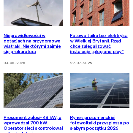
Nieprawidłowości w
Fotowoltaika bez elektryka
dotacjach na przydomowe
w Wielkiej Brytanii. Rząd
wiatraki. Niektórymi zajmie
chce zalegalizować
się prokuratura
instalacje „plug and play”
03-08-2026
29-07-2026
Prosument zgłosił 48 kW, a
Rynek prosumenckiej
wprowadzał 700 kW.
fotowoltaiki przyspiesza po
Operator sieci skontrolował
słabym początku 2026