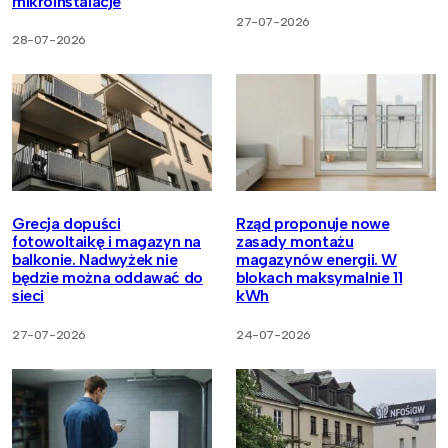
mikroinstalacje
27-07-2026
28-07-2026
Grecja dopuści
Rząd proponuje nowe
fotowoltaikę i magazyn na
zasady montażu
balkonie. Nadwyżek nie
magazynów energii. W
będzie można oddawać do
blokach maksymalnie 11
sieci
kWh
27-07-2026
24-07-2026