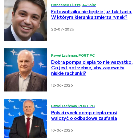
Francesco Liuzza, JA Solar
Fotowoltaika nie będzie już tak tania.
W którym kierunku zmierza rynek?
22-07-2026
Paweł Lachman, PORT PC
Dobra pompa ciepła to nie wszystko.
Co jest potrzebne, aby zapewniła
niskie rachunki?
12-06-2026
Paweł Lachman, PORT PC
Polski rynek pomp ciepła musi
walczyć o odbudowę zaufania
10-06-2026