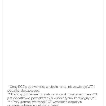
* Ceny RCE podawane są w ujęciu netto, nie zawierają VAT i
podatku akcyzowego.
** Depozyt prosumencki naliczany z wykorzystaniem cen RCE
jest dodatkowo powiększany o współczynnik korekcyjny 1,23.
*** Przy ujemnej wartości RCE wysokość depozytu
prosumenckiego nie ulega zmianie.