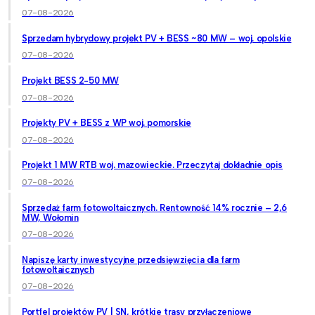
07-08-2026
Sprzedam hybrydowy projekt PV + BESS ~80 MW – woj. opolskie
07-08-2026
Projekt BESS 2-50 MW
07-08-2026
Projekty PV + BESS z WP woj. pomorskie
07-08-2026
Projekt 1 MW RTB woj. mazowieckie. Przeczytaj dokładnie opis
07-08-2026
Sprzedaż farm fotowoltaicznych. Rentowność 14% rocznie – 2,6
MW, Wołomin
07-08-2026
Napiszę karty inwestycyjne przedsięwzięcia dla farm
fotowoltaicznych
07-08-2026
Portfel projektów PV | SN, krótkie trasy przyłączeniowe