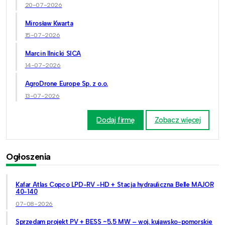
20-07-2026
Mirosław Kwarta
15-07-2026
Marcin Ilnicki SICA
14-07-2026
AgroDrone Europe Sp. z o.o.
13-07-2026
Dodaj firmę
Zobacz więcej
Ogłoszenia
Kafar Atlas Copco LPD-RV -HD + Stacja hydrauliczna Belle MAJOR
40-140
07-08-2026
Sprzedam projekt PV + BESS ~5,5 MW – woj. kujawsko-pomorskie