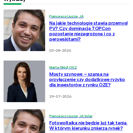
Francesco Liuzza, JA
Na jakie technologie stawia przemysł
PV? Czy dominacja TOPCon
pozostanie niezagrożona i co z
perowskitami?
03-08-2026
Marta Głód, OX2
Mosty szynowe – szansa na
przyłączenie czy dodatkowe ryzyko
dla inwestorów z rynku OZE?
29-07-2026
Francesco Liuzza, JA Solar
Fotowoltaika nie będzie już tak tania.
W którym kierunku zmierza rynek?