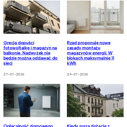
Grecja dopuści
Rząd proponuje nowe
fotowoltaikę i magazyn na
zasady montażu
balkonie. Nadwyżek nie
magazynów energii. W
będzie można oddawać do
blokach maksymalnie 11
sieci
kWh
27-07-2026
24-07-2026
Opłacalność domowego
Kiedy ruszą dotacje z