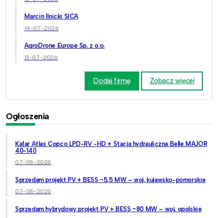
Marcin Ilnicki SICA
14-07-2026
AgroDrone Europe Sp. z o.o.
13-07-2026
Dodaj firmę
Zobacz więcej
Ogłoszenia
Kafar Atlas Copco LPD-RV -HD + Stacja hydrauliczna Belle MAJOR
40-140
07-08-2026
Sprzedam projekt PV + BESS ~5,5 MW – woj. kujawsko-pomorskie
07-08-2026
Sprzedam hybrydowy projekt PV + BESS ~80 MW – woj. opolskie