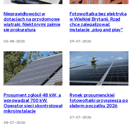
Nieprawidłowości w
Fotowoltaika bez elektryka
dotacjach na przydomowe
w Wielkiej Brytanii. Rząd
wiatraki. Niektórymi zajmie
chce zalegalizować
się prokuratura
instalacje „plug and play”
03-08-2026
29-07-2026
Prosument zgłosił 48 kW, a
Rynek prosumenckiej
wprowadzał 700 kW.
fotowoltaiki przyspiesza po
Operator sieci skontrolował
słabym początku 2026
mikroinstalacje
27-07-2026
28-07-2026