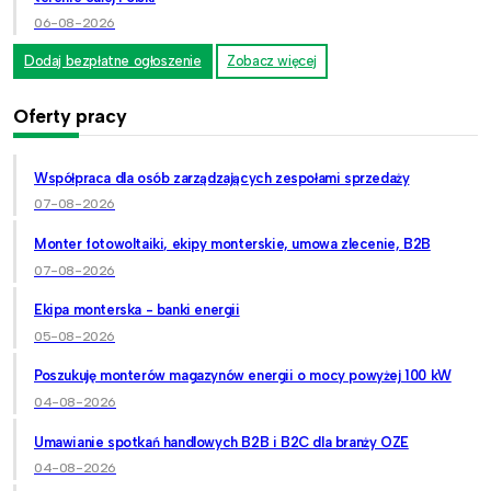
06-08-2026
Dodaj bezpłatne ogłoszenie
Zobacz więcej
Oferty pracy
Współpraca dla osób zarządzających zespołami sprzedaży
07-08-2026
Monter fotowoltaiki, ekipy monterskie, umowa zlecenie, B2B
07-08-2026
Ekipa monterska - banki energii
05-08-2026
Poszukuję monterów magazynów energii o mocy powyżej 100 kW
04-08-2026
Umawianie spotkań handlowych B2B i B2C dla branży OZE
04-08-2026