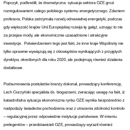
Popczyk, podkreślił, że dramatyczna sytuacja sektora OZE grozi
rozregulowaniem całego polskiego systemu energetycznego. Zdaniem
profesora, Polska zatrzymała rozwój odnawialnej energetyki, podczas
gdy większość krajów Unii Europejskiej rozwija tę gałąź, uznając to nie
za przejaw mody, ale ekonomicznie uzasadnione i atrakcyjne
inwestycje. Potwierdzeniem tego jest fakt, że inne kraje Wspólnoty nie
tylko sprawnie wywiązują się z obowiązków wynikających z przyjętych
dyrektyw, określonych dla roku 2020, ale podejmują również działania
dodatkowe.
Podsumowania postulatów branży dokonał, prowadzący konferencję,
Lech Ciurzyński specjalista ds. biogazowni, zwracając uwagę na fakt, iż
katastrofalna sytuacja ekonomiczna rynku OZE wynika bezpośrednio z
nadpodaży świadectw pochodzenia oraz z utracenia zdolności kontrolo
– regulacyjnej przez odpowiednie instytucje państwowe. W imieniu
prelegentów – przedstawicieli OZE, prowadzący wyraził również