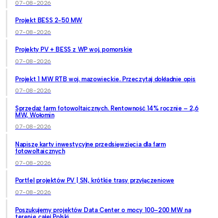
07-08-2026
Projekt BESS 2-50 MW
07-08-2026
Projekty PV + BESS z WP woj. pomorskie
07-08-2026
Projekt 1 MW RTB woj. mazowieckie. Przeczytaj dokładnie opis
07-08-2026
Sprzedaż farm fotowoltaicznych. Rentowność 14% rocznie – 2,6
MW, Wołomin
07-08-2026
Napiszę karty inwestycyjne przedsięwzięcia dla farm
fotowoltaicznych
07-08-2026
Portfel projektów PV | SN, krótkie trasy przyłączeniowe
07-08-2026
Poszukujemy projektów Data Center o mocy 100–200 MW na
terenie całej Polski