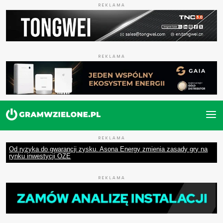
REKLAMA
REKLAMA
REKLAMA
Od ryzyka do gwarancji zysku. Asona Energy zmienia zasady gry na
rynku inwestycji OZE
REKLAMA