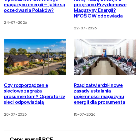
magazynu energii – jakie są
programu Przydomowe
oczekiwania Polaków?
Magazyny Energii?
NFOŚiGW odpowiada
24-07-2026
22-07-2026
Czy rozporządzenie
Rząd zatwierdził nowe
sieciowe zagraża
zasady ustalania
prosumentom? Operatorzy
pojemności magazynu
sieci odpowiadają
energii dla prosumenta
20-07-2026
15-07-2026
Ceny energii RCE