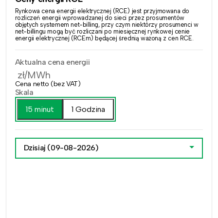
Rynkowa cena energii elektrycznej (RCE) jest przyjmowana do
rozliczeń energii wprowadzanej do sieci przez prosumentów
objętych systemem net-billing, przy czym niektórzy prosumenci w
net-billingu mogą być rozliczani po miesięcznej rynkowej cenie
energii elektrycznej (RCEm) będącej średnią ważoną z cen RCE.
Aktualna cena energii
zł/MWh
Cena netto (bez VAT)
Skala
15 minut
1 Godzina
Dzisiaj
(09-08-2026)