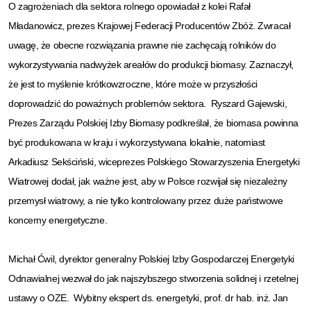
O zagrożeniach dla sektora rolnego opowiadał z kolei Rafał
Mładanowicz, prezes Krajowej Federacji Producentów Zbóż. Zwracał
uwagę, że obecne rozwiązania prawne nie zachęcają rolników do
wykorzystywania nadwyżek areałów do produkcji biomasy. Zaznaczył,
że jest to myślenie krótkowzroczne, które może w przyszłości
doprowadzić do poważnych problemów sektora. Ryszard Gajewski,
Prezes Zarządu Polskiej Izby Biomasy podkreślał, że biomasa powinna
być produkowana w kraju i wykorzystywana lokalnie, natomiast
Arkadiusz Sekściński, wiceprezes Polskiego Stowarzyszenia Energetyki
Wiatrowej dodał, jak ważne jest, aby w Polsce rozwijał się niezależny
przemysł wiatrowy, a nie tylko kontrolowany przez duże państwowe
koncerny energetyczne.
Michał Ćwil, dyrektor generalny Polskiej Izby Gospodarczej Energetyki
Odnawialnej wezwał do jak najszybszego stworzenia solidnej i rzetelnej
ustawy o OZE. Wybitny ekspert ds. energetyki, prof. dr hab. inż. Jan