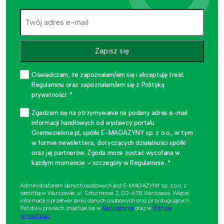
Zapisz się
Oświadczam, że zapoznałam/em się i akceptuję treść
Regulaminu oraz zapoznałam/em się z Polityką
prywatności. *
Zgadzam się na otrzymywanie na podany adres e-mail
informacji handlowych od wydawcy portalu
Gramwzielone.pl, spółki E-MAGAZYNY sp. z o.o., w tym
w formie newslettera, dotyczących działalności spółki
oraz jej partnerów. Zgoda może zostać wycofana w
każdym momencie – szczegóły w Regulaminie. *
Administratorem danych osobowych jest E-MAGAZYNY sp. z o.o. z
siedzibą w Warszawie, ul. Szturmowa 2, 02-678 Warszawa. Więcej
informacji o przetwarzaniu danych osobowych oraz przysługujących
Państwu prawach znajduje się w
Regulaminie
oraz w
Polityce
prywatności
.