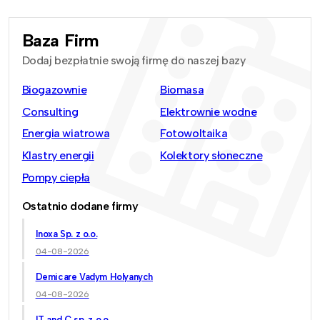
Baza Firm
Dodaj bezpłatnie swoją firmę do naszej bazy
Biogazownie
Biomasa
Consulting
Elektrownie wodne
Energia wiatrowa
Fotowoltaika
Klastry energii
Kolektory słoneczne
Pompy ciepła
Ostatnio dodane firmy
Inoxa Sp. z o.o.
04-08-2026
Demicare Vadym Holyanych
04-08-2026
IT and C sp. z o.o.