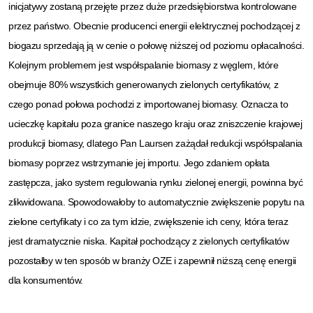
inicjatywy zostaną przejęte przez duże przedsiębiorstwa kontrolowane
przez państwo. Obecnie producenci energii elektrycznej pochodzącej z
biogazu sprzedają ją w cenie o połowę niższej od poziomu opłacalności.
Kolejnym problemem jest współspalanie biomasy z węglem, które
obejmuje 80% wszystkich generowanych zielonych certyfikatów, z
czego ponad połowa pochodzi z importowanej biomasy. Oznacza to
ucieczkę kapitału poza granice naszego kraju oraz zniszczenie krajowej
produkcji biomasy, dlatego Pan Laursen zażądał redukcji współspalania
biomasy poprzez wstrzymanie jej importu. Jego zdaniem opłata
zastępcza, jako system regulowania rynku zielonej energii, powinna być
zlikwidowana. Spowodowałoby to automatycznie zwiększenie popytu na
zielone certyfikaty i co za tym idzie, zwiększenie ich ceny, która teraz
jest dramatycznie niska. Kapitał pochodzący z zielonych certyfikatów
pozostałby w ten sposób w branży OZE i zapewnił niższą cenę energii
dla konsumentów.