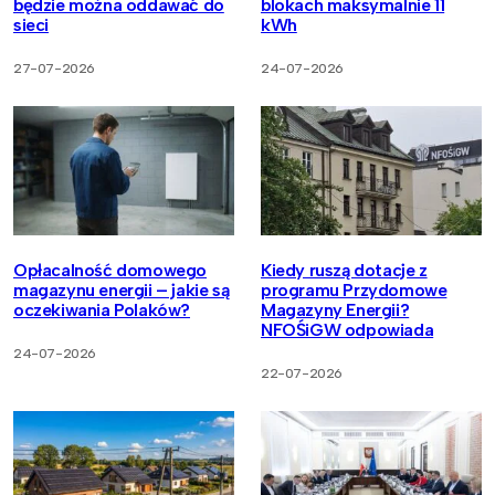
będzie można oddawać do
blokach maksymalnie 11
sieci
kWh
27-07-2026
24-07-2026
Opłacalność domowego
Kiedy ruszą dotacje z
magazynu energii – jakie są
programu Przydomowe
oczekiwania Polaków?
Magazyny Energii?
NFOŚiGW odpowiada
24-07-2026
22-07-2026