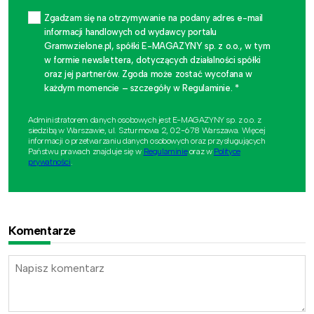
Zgadzam się na otrzymywanie na podany adres e-mail
informacji handlowych od wydawcy portalu
Gramwzielone.pl, spółki E-MAGAZYNY sp. z o.o., w tym
w formie newslettera, dotyczących działalności spółki
oraz jej partnerów. Zgoda może zostać wycofana w
każdym momencie – szczegóły w Regulaminie. *
Administratorem danych osobowych jest E-MAGAZYNY sp. z o.o. z
siedzibą w Warszawie, ul. Szturmowa 2, 02-678 Warszawa. Więcej
informacji o przetwarzaniu danych osobowych oraz przysługujących
Państwu prawach znajduje się w
Regulaminie
oraz w
Polityce
prywatności
.
Komentarze