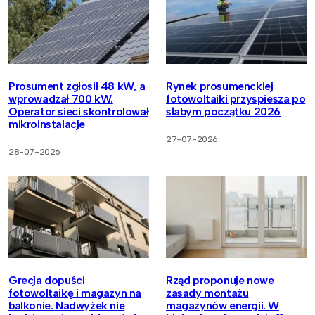
Prosument zgłosił 48 kW, a
Rynek prosumenckiej
wprowadzał 700 kW.
fotowoltaiki przyspiesza po
Operator sieci skontrolował
słabym początku 2026
mikroinstalacje
27-07-2026
28-07-2026
Grecja dopuści
Rząd proponuje nowe
fotowoltaikę i magazyn na
zasady montażu
balkonie. Nadwyżek nie
magazynów energii. W