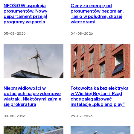
NFOŚiGW uspokaja
Ceny za energię od
prosumentów. Nowy
prosumentów bez zmian.
departament przejął
Tanio w południe, drożej
programy wsparcia
wieczorami
05-08-2026
04-08-2026
Nieprawidłowości w
Fotowoltaika bez elektryka
dotacjach na przydomowe
w Wielkiej Brytanii. Rząd
wiatraki. Niektórymi zajmie
chce zalegalizować
się prokuratura
instalacje „plug and play”
03-08-2026
29-07-2026