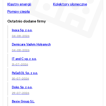
Klastry energii
Kolektory słoneczne
Pompy ciepła
Ostatnio dodane firmy
Inoxa Sp. z o.o.
04-08-2026
Demicare Vadym Holyanych
04-08-2026
IT and C sp. z o.o.
31-07-2026
PaGaSOL Sp. z o.o.
30-07-2026
Doko Sp. z o.o.
29-07-2026
Bexie Group S.L.