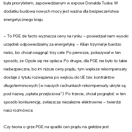
była priorytetem, zapowiedzianym w expose Donalda Tuska. W
dodatku budowa nowych mocy jest ważna dla bezpieczeństwa
energetycznego kraju.
– To PGE de facto wyznacza ceny na rynku – powiedział nam wysoki
urzędnik odpowiedzialny za energetykę. – Kilian trzymał je bardzo
nisko, bo chciał osiągnąć trzy cele. Po pierwsze, pokazywał w ten
sposób, że Opole się nie opłaca. Po drugie, dla PGE nie było to takie
niebezpieczne, bo im niższe ceny prądu, tym większe rekompensaty
dostaje z tytułu rozwiązania po wejściu do UE tzw. kontraktów
długoterminowych (w naszych rachunkach rekompensaty ukryte są
pod nazwą „opłata przejściowa”). Po trzecie, chciał pognębić w ten
sposób konkurencję, zwłaszcza niezależne elektrownie – twierdzi
nasz rozmówca.
Czy teoria o grze PGE na spadki cen prądu na giełdzie jest