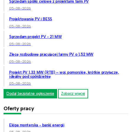
Sprzedam spółki celowe z projektami farm PV
05-08-2026
Projektowanie PV i BESS
05-08-2026
Sprzedam projekt PV - 21 MW
05-08-2026
Zlecę rozbudowę pracującej farmy PV o 1,52 MW
05-08-2026
Projekt PV 1,33 MW (RTB) – woj. pomorskie, krótkie przyłącze,
idealny pod spółdzielnię
05-08-2026
Dodaj bezpłatne ogłoszenie
Zobacz więcej
Oferty pracy
Ekipa monterska - banki energii