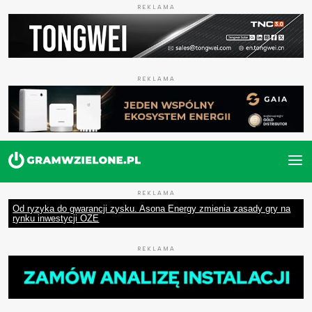
REKLAMA
REKLAMA
REKLAMA
Od ryzyka do gwarancji zysku. Asona Energy zmienia zasady gry na
rynku inwestycji OZE
REKLAMA