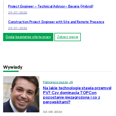
Project Engineer – Technical Advisor– Bavaria (Hybrid)
29-07-2026
Construction Project Engineer with Site and Remote Presence
29-07-2026
Dodaj bezpłatnie ofertę pracy
Zobacz więcej
Wywiady
Francesco Liuzza, JA
Na jakie technologie stawia przemysł
PV? Czy dominacja TOPCon
pozostanie niezagrożona i co z
perowskitami?
03-08-2026