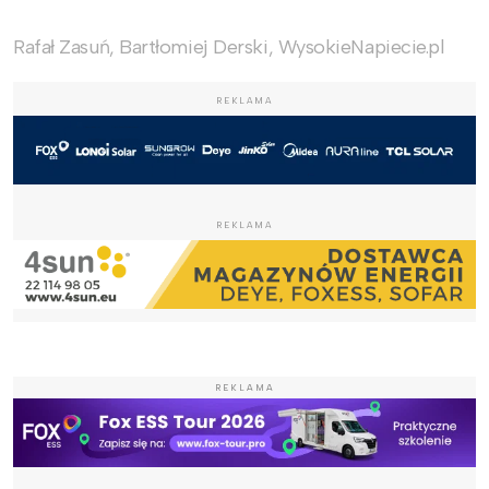
Rafał Zasuń, Bartłomiej Derski, WysokieNapiecie.pl
REKLAMA
REKLAMA
REKLAMA