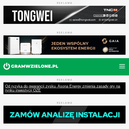
REKLAMA
REKLAMA
REKLAMA
Od ryzyka do gwarancji zysku. Asona Energy zmienia zasady gry na
rynku inwestycji OZE
REKLAMA