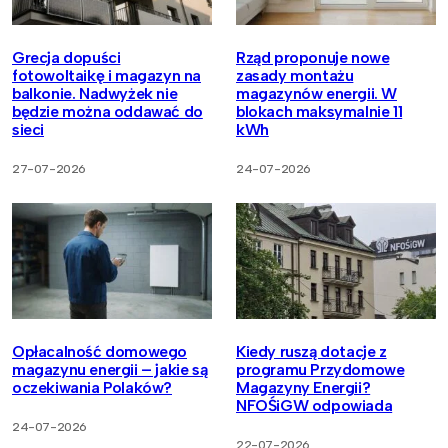
Grecja dopuści
Rząd proponuje nowe
fotowoltaikę i magazyn na
zasady montażu
balkonie. Nadwyżek nie
magazynów energii. W
będzie można oddawać do
blokach maksymalnie 11
sieci
kWh
27-07-2026
24-07-2026
Opłacalność domowego
Kiedy ruszą dotacje z
magazynu energii – jakie są
programu Przydomowe
oczekiwania Polaków?
Magazyny Energii?
NFOŚiGW odpowiada
24-07-2026
22-07-2026