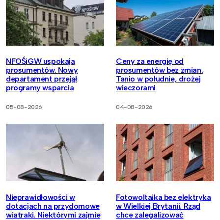
NFOŚiGW uspokaja
Ceny za energię od
prosumentów. Nowy
prosumentów bez zmian.
departament przejął
Tanio w południe, drożej
programy wsparcia
wieczorami
05-08-2026
04-08-2026
Nieprawidłowości w
Fotowoltaika bez elektryka
dotacjach na przydomowe
w Wielkiej Brytanii. Rząd
wiatraki. Niektórymi zajmie
chce zalegalizować