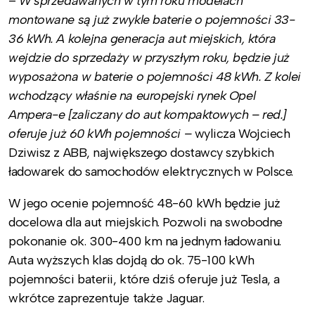
–
W sprzedawanych w tym roku modelach
montowane są już zwykle baterie o pojemności 33-
36 kWh. A kolejna generacja aut miejskich, która
wejdzie do sprzedaży w przyszłym roku, będzie już
wyposażona w baterie o pojemności 48 kWh. Z kolei
wchodzący właśnie na europejski rynek Opel
Ampera-e [zaliczany do aut kompaktowych – red.]
oferuje już 60 kWh pojemności –
wylicza Wojciech
Dziwisz z ABB, największego dostawcy szybkich
ładowarek do samochodów elektrycznych w Polsce.
W jego ocenie pojemność 48-60 kWh będzie już
docelowa dla aut miejskich. Pozwoli na swobodne
pokonanie ok. 300-400 km na jednym ładowaniu.
Auta wyższych klas dojdą do ok. 75-100 kWh
pojemności baterii, które dziś oferuje już Tesla, a
wkrótce zaprezentuje także Jaguar.