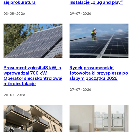
się prokuratura
instalacje „plug and play”
03-08-2026
29-07-2026
Prosument zgłosił 48 kW, a
Rynek prosumenckiej
wprowadzał 700 kW.
fotowoltaiki przyspiesza po
Operator sieci skontrolował
słabym początku 2026
mikroinstalacje
27-07-2026
28-07-2026