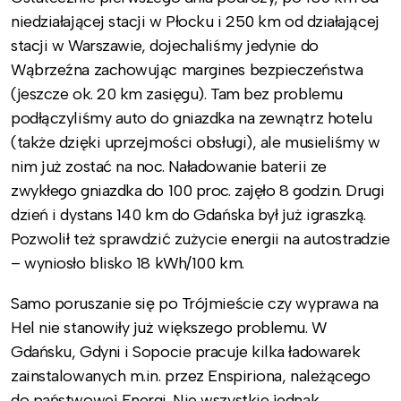
niedziałającej stacji w Płocku i 250 km od działającej
stacji w Warszawie, dojechaliśmy jedynie do
Wąbrzeźna zachowując margines bezpieczeństwa
(jeszcze ok. 20 km zasięgu). Tam bez problemu
podłączyliśmy auto do gniazdka na zewnątrz hotelu
(także dzięki uprzejmości obsługi), ale musieliśmy w
nim już zostać na noc. Naładowanie baterii ze
zwykłego gniazdka do 100 proc. zajęło 8 godzin. Drugi
dzień i dystans 140 km do Gdańska był już igraszką.
Pozwolił też sprawdzić zużycie energii na autostradzie
– wyniosło blisko 18 kWh/100 km.
Samo poruszanie się po Trójmieście czy wyprawa na
Hel nie stanowiły już większego problemu. W
Gdańsku, Gdyni i Sopocie pracuje kilka ładowarek
zainstalowanych m.in. przez Enspiriona, należącego
do państwowej Energi. Nie wszystkie jednak