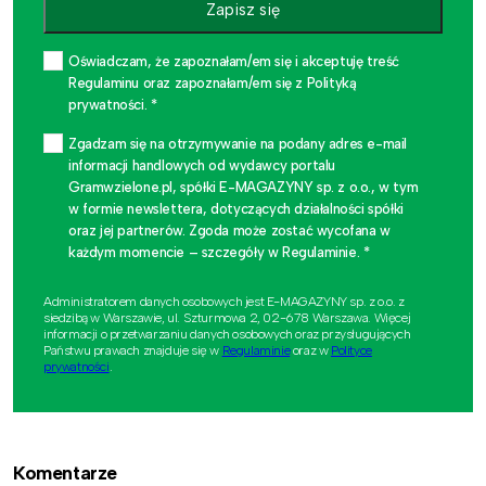
Zapisz się
Oświadczam, że zapoznałam/em się i akceptuję treść
Regulaminu oraz zapoznałam/em się z Polityką
prywatności. *
Zgadzam się na otrzymywanie na podany adres e-mail
informacji handlowych od wydawcy portalu
Gramwzielone.pl, spółki E-MAGAZYNY sp. z o.o., w tym
w formie newslettera, dotyczących działalności spółki
oraz jej partnerów. Zgoda może zostać wycofana w
każdym momencie – szczegóły w Regulaminie. *
Administratorem danych osobowych jest E-MAGAZYNY sp. z o.o. z
siedzibą w Warszawie, ul. Szturmowa 2, 02-678 Warszawa. Więcej
informacji o przetwarzaniu danych osobowych oraz przysługujących
Państwu prawach znajduje się w
Regulaminie
oraz w
Polityce
prywatności
.
Komentarze