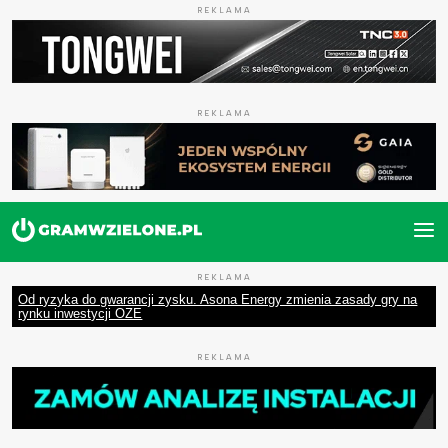
REKLAMA
REKLAMA
REKLAMA
Od ryzyka do gwarancji zysku. Asona Energy zmienia zasady gry na
rynku inwestycji OZE
REKLAMA