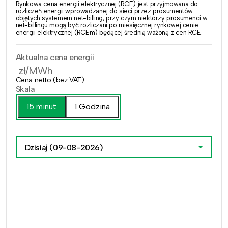
Rynkowa cena energii elektrycznej (RCE) jest przyjmowana do
rozliczeń energii wprowadzanej do sieci przez prosumentów
objętych systemem net-billing, przy czym niektórzy prosumenci w
net-billingu mogą być rozliczani po miesięcznej rynkowej cenie
energii elektrycznej (RCEm) będącej średnią ważoną z cen RCE.
Aktualna cena energii
zł/MWh
Cena netto (bez VAT)
Skala
15 minut
1 Godzina
Dzisiaj
(09-08-2026)