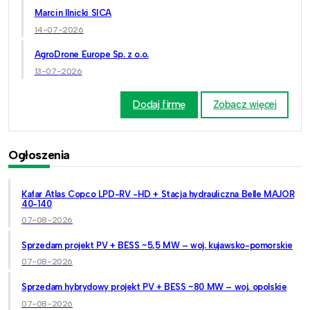
Marcin Ilnicki SICA
14-07-2026
AgroDrone Europe Sp. z o.o.
13-07-2026
Dodaj firmę
Zobacz więcej
Ogłoszenia
Kafar Atlas Copco LPD-RV -HD + Stacja hydrauliczna Belle MAJOR
40-140
07-08-2026
Sprzedam projekt PV + BESS ~5,5 MW – woj. kujawsko-pomorskie
07-08-2026
Sprzedam hybrydowy projekt PV + BESS ~80 MW – woj. opolskie
07-08-2026