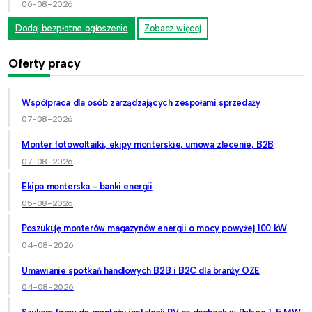
06-08-2026
Dodaj bezpłatne ogłoszenie
Zobacz więcej
Oferty pracy
Współpraca dla osób zarządzających zespołami sprzedaży
07-08-2026
Monter fotowoltaiki, ekipy monterskie, umowa zlecenie, B2B
07-08-2026
Ekipa monterska - banki energii
05-08-2026
Poszukuję monterów magazynów energii o mocy powyżej 100 kW
04-08-2026
Umawianie spotkań handlowych B2B i B2C dla branży OZE
04-08-2026