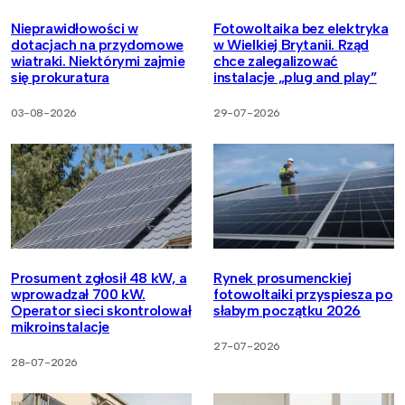
Nieprawidłowości w
Fotowoltaika bez elektryka
dotacjach na przydomowe
w Wielkiej Brytanii. Rząd
wiatraki. Niektórymi zajmie
chce zalegalizować
się prokuratura
instalacje „plug and play”
03-08-2026
29-07-2026
Prosument zgłosił 48 kW, a
Rynek prosumenckiej
wprowadzał 700 kW.
fotowoltaiki przyspiesza po
Operator sieci skontrolował
słabym początku 2026
mikroinstalacje
27-07-2026
28-07-2026