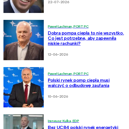
22-07-2026
Paweł Lachman, PORT PC
Dobra pompa ciepła to nie wszystko.
Co jest potrzebne, aby zapewniła
niskie rachunki?
12-06-2026
Paweł Lachman, PORT PC
Polski rynek pomp ciepła musi
walczyć o odbudowę zaufania
10-06-2026
Ireneusz Kulka, EDP
Bez UC84 polski rynek energetyki