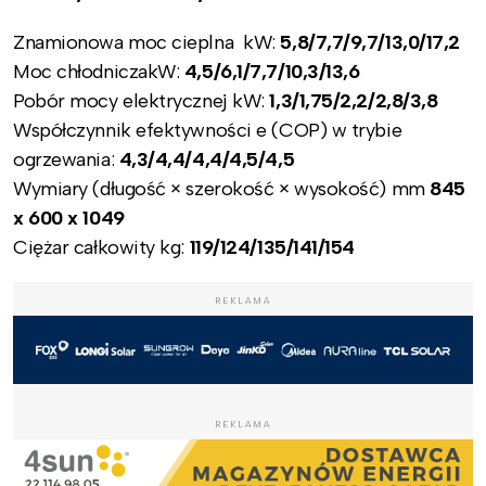
Znamionowa moc cieplna kW:
5,8/7,7/9,7/13,0/17,2
Moc chłodniczakW:
4,5/6,1/7,7/10,3/13,6
Pobór mocy elektrycznej kW:
1,3/1,75/2,2/2,8/3,8
Współczynnik efektywności e (COP) w trybie
ogrzewania:
4,3/4,4/4,4/4,5/4,5
Wymiary (długość × szerokość × wysokość) mm
845
x 600 x 1049
Ciężar całkowity kg:
119/124/135/141/154
REKLAMA
REKLAMA