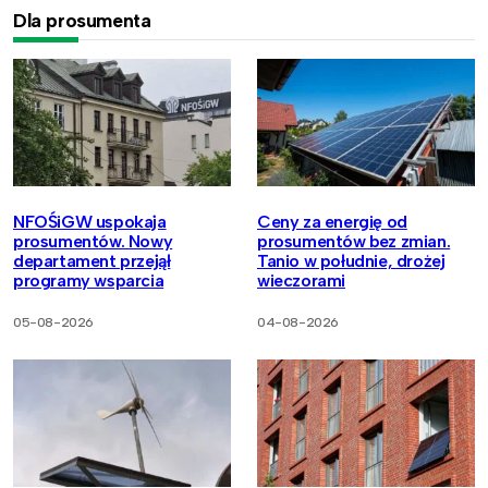
Dla prosumenta
NFOŚiGW uspokaja
Ceny za energię od
prosumentów. Nowy
prosumentów bez zmian.
departament przejął
Tanio w południe, drożej
programy wsparcia
wieczorami
05-08-2026
04-08-2026