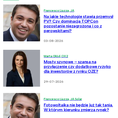
Francesco Liuzza, JA
Na jakie technologie stawia przemysł
PV? Czy dominacja TOPCon
pozostanie niezagrożona i co z
perowskitami?
03-08-2026
Marta Głód, OX2
Mosty szynowe – szansa na
przyłączenie czy dodatkowe ryzyko
dla inwestorów z rynku OZE?
29-07-2026
Francesco Liuzza, JA Solar
Fotowoltaika nie będzie już tak tania.
W którym kierunku zmierza rynek?