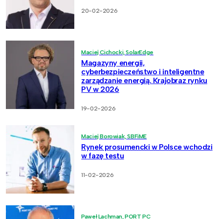
20-02-2026
Maciej Cichocki, SolarEdge
Magazyny energii,
cyberbezpieczeństwo i inteligentne
zarządzanie energią. Krajobraz rynku
PV w 2026
19-02-2026
Maciej Borowiak, SBFiME
Rynek prosumencki w Polsce wchodzi
w fazę testu
11-02-2026
Paweł Lachman, PORT PC