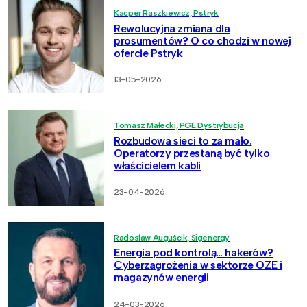
Kacper Raszkiewicz, Pstryk
Rewolucyjna zmiana dla
prosumentów? O co chodzi w nowej
ofercie Pstryk
13-05-2026
Tomasz Małecki, PGE Dystrybucja
Rozbudowa sieci to za mało.
Operatorzy przestaną być tylko
właścicielem kabli
23-04-2026
Radosław Auguścik, Sigenergy
Energia pod kontrolą… hakerów?
Cyberzagrożenia w sektorze OZE i
magazynów energii
24-03-2026