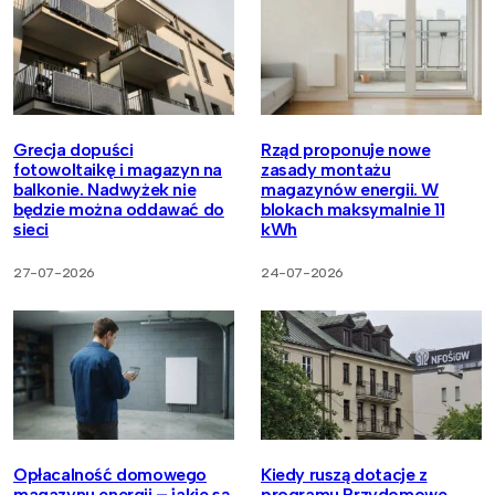
Grecja dopuści
Rząd proponuje nowe
fotowoltaikę i magazyn na
zasady montażu
balkonie. Nadwyżek nie
magazynów energii. W
będzie można oddawać do
blokach maksymalnie 11
sieci
kWh
27-07-2026
24-07-2026
Opłacalność domowego
Kiedy ruszą dotacje z
magazynu energii – jakie są
programu Przydomowe