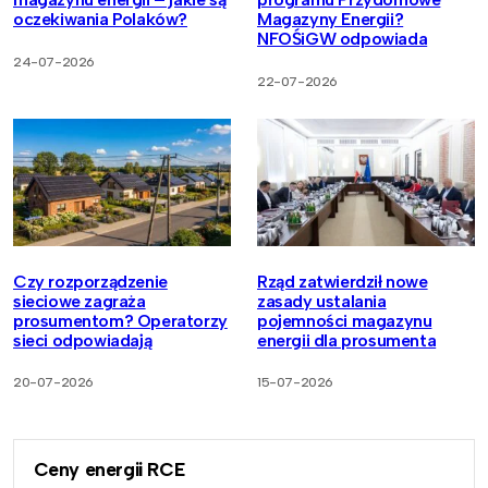
oczekiwania Polaków?
Magazyny Energii?
NFOŚiGW odpowiada
24-07-2026
22-07-2026
Czy rozporządzenie
Rząd zatwierdził nowe
sieciowe zagraża
zasady ustalania
prosumentom? Operatorzy
pojemności magazynu
sieci odpowiadają
energii dla prosumenta
20-07-2026
15-07-2026
Ceny energii RCE