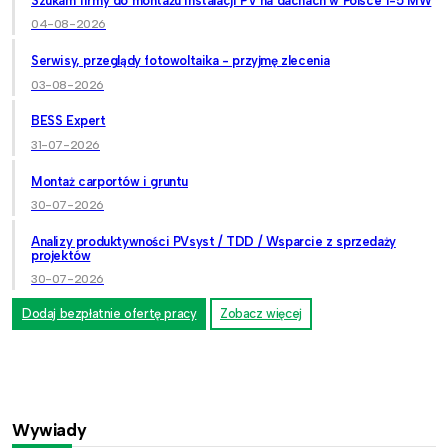
Szukam firmy do montażu instalacji PV na dachach w Polsce 1-5 MW
04-08-2026
Serwisy, przeglądy fotowoltaika - przyjmę zlecenia
03-08-2026
BESS Expert
31-07-2026
Montaż carportów i gruntu
30-07-2026
Analizy produktywności PVsyst / TDD / Wsparcie z sprzedaży
projektów
30-07-2026
Dodaj bezpłatnie ofertę pracy
Zobacz więcej
Wywiady