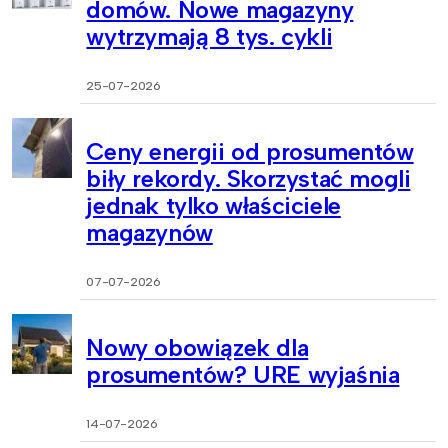
domów. Nowe magazyny
wytrzymają 8 tys. cykli
25-07-2026
Ceny energii od prosumentów
biły rekordy. Skorzystać mogli
jednak tylko właściciele
magazynów
07-07-2026
Nowy obowiązek dla
prosumentów? URE wyjaśnia
14-07-2026