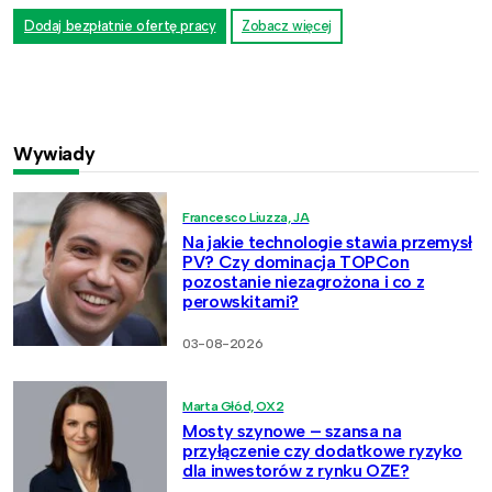
Dodaj bezpłatnie ofertę pracy
Zobacz więcej
Wywiady
Francesco Liuzza, JA
Na jakie technologie stawia przemysł
PV? Czy dominacja TOPCon
pozostanie niezagrożona i co z
perowskitami?
03-08-2026
Marta Głód, OX2
Mosty szynowe – szansa na
przyłączenie czy dodatkowe ryzyko
dla inwestorów z rynku OZE?