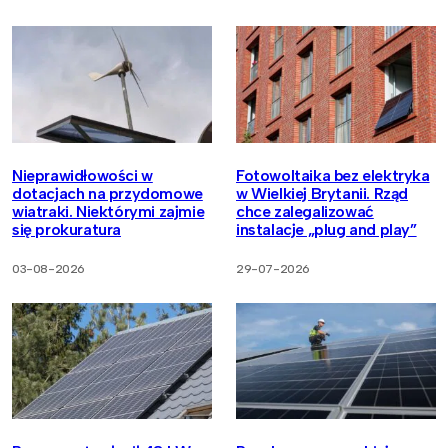
Nieprawidłowości w
Fotowoltaika bez elektryka
dotacjach na przydomowe
w Wielkiej Brytanii. Rząd
wiatraki. Niektórymi zajmie
chce zalegalizować
się prokuratura
instalacje „plug and play”
03-08-2026
29-07-2026