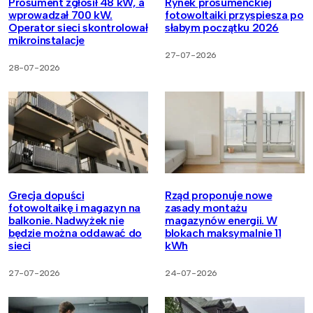
Prosument zgłosił 48 kW, a
Rynek prosumenckiej
wprowadzał 700 kW.
fotowoltaiki przyspiesza po
Operator sieci skontrolował
słabym początku 2026
mikroinstalacje
27-07-2026
28-07-2026
Grecja dopuści
Rząd proponuje nowe
fotowoltaikę i magazyn na
zasady montażu
balkonie. Nadwyżek nie
magazynów energii. W
będzie można oddawać do
blokach maksymalnie 11
sieci
kWh
27-07-2026
24-07-2026