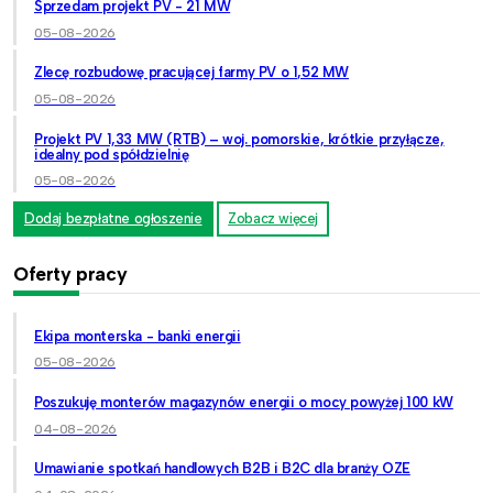
Sprzedam projekt PV - 21 MW
05-08-2026
Zlecę rozbudowę pracującej farmy PV o 1,52 MW
05-08-2026
Projekt PV 1,33 MW (RTB) – woj. pomorskie, krótkie przyłącze,
idealny pod spółdzielnię
05-08-2026
Dodaj bezpłatne ogłoszenie
Zobacz więcej
Oferty pracy
Ekipa monterska - banki energii
05-08-2026
Poszukuję monterów magazynów energii o mocy powyżej 100 kW
04-08-2026
Umawianie spotkań handlowych B2B i B2C dla branży OZE