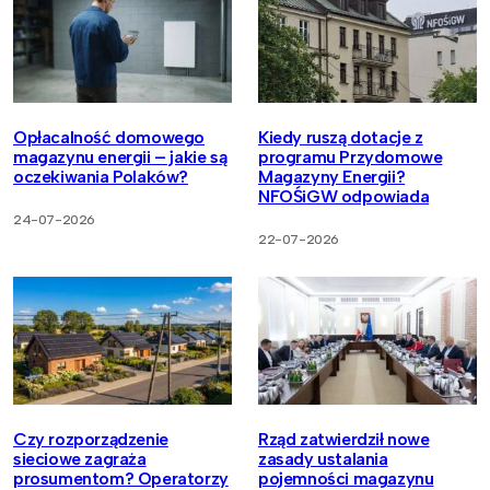
Opłacalność domowego
Kiedy ruszą dotacje z
magazynu energii – jakie są
programu Przydomowe
oczekiwania Polaków?
Magazyny Energii?
NFOŚiGW odpowiada
24-07-2026
22-07-2026
Czy rozporządzenie
Rząd zatwierdził nowe
sieciowe zagraża
zasady ustalania
prosumentom? Operatorzy
pojemności magazynu