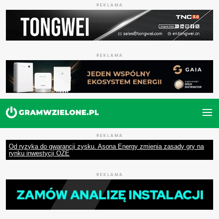
REKLAMA
REKLAMA
REKLAMA
Od ryzyka do gwarancji zysku. Asona Energy zmienia zasady gry na
rynku inwestycji OZE
REKLAMA