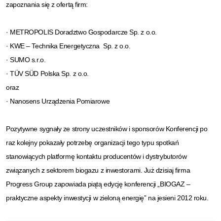
zapoznania się z ofertą firm:
· METROPOLIS Doradztwo Gospodarcze Sp. z o.o.
· KWE – Technika Energetyczna Sp. z o.o.
· SUMO s.r.o.
· TÜV SÜD Polska Sp. z o.o.
oraz
· Nanosens Urządzenia Pomiarowe
Pozytywne sygnały ze strony uczestników i sponsorów Konferencji po
raz kolejny pokazały potrzebę organizacji tego typu spotkań
stanowiących platformę kontaktu producentów i dystrybutorów
związanych z sektorem biogazu z inwestorami. Już dzisiaj firma
Progress Group zapowiada piątą edycję konferencji „BIOGAZ –
praktyczne aspekty inwestycji w zieloną energię” na jesieni 2012 roku.