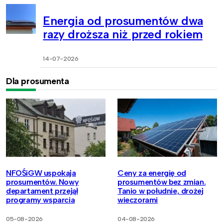
Energia od prosumentów dwa
razy droższa niż przed rokiem
14-07-2026
Dla prosumenta
NFOŚiGW uspokaja
Ceny za energię od
prosumentów. Nowy
prosumentów bez zmian.
departament przejął
Tanio w południe, drożej
programy wsparcia
wieczorami
05-08-2026
04-08-2026