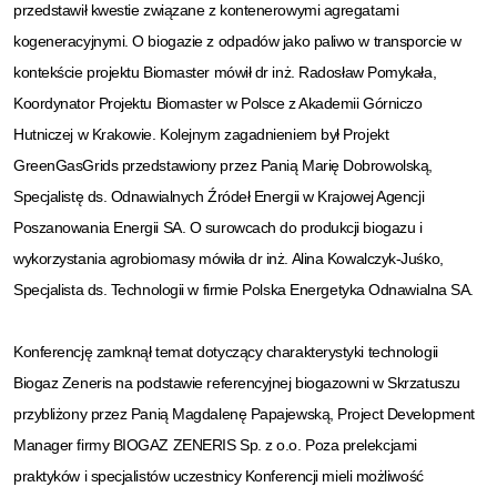
przedstawił kwestie związane z kontenerowymi agregatami
kogeneracyjnymi. O biogazie z odpadów jako paliwo w transporcie w
kontekście projektu Biomaster mówił dr inż. Radosław Pomykała,
Koordynator Projektu Biomaster w Polsce z Akademii Górniczo
Hutniczej w Krakowie. Kolejnym zagadnieniem był Projekt
GreenGasGrids przedstawiony przez Panią Marię Dobrowolską,
Specjalistę ds. Odnawialnych Źródeł Energii w Krajowej Agencji
Poszanowania Energii SA. O surowcach do produkcji biogazu i
wykorzystania agrobiomasy mówiła dr inż. Alina Kowalczyk-Juśko,
Specjalista ds. Technologii w firmie Polska Energetyka Odnawialna SA.
Konferencję zamknął temat dotyczący charakterystyki technologii
Biogaz Zeneris na podstawie referencyjnej biogazowni w Skrzatuszu
przybliżony przez Panią Magdalenę Papajewską, Project Development
Manager firmy BIOGAZ ZENERIS Sp. z o.o. Poza prelekcjami
praktyków i specjalistów uczestnicy Konferencji mieli możliwość