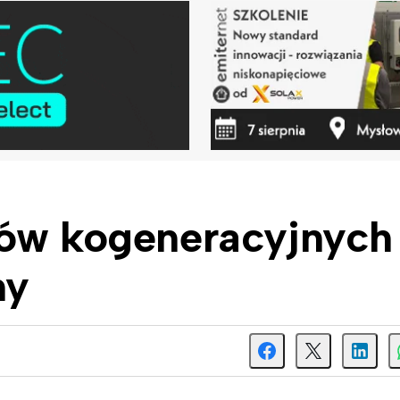
tów kogeneracyjnych
ny