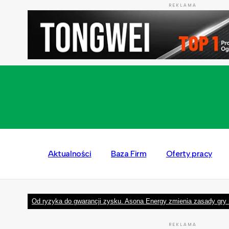
REKLAMA
Aktualności
Baza Firm
Oferty pracy
Od ryzyka do gwarancji zysku. Asona Energy zmienia zasady gry 
REKLAMA