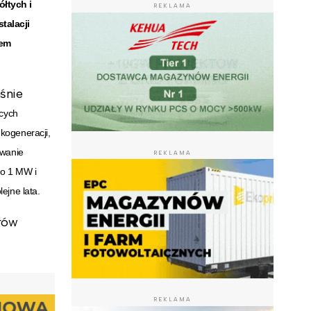
łtych i
REKLAMA
talacji
iem
śnie
cych
kogeneracji,
ywanie
REKLAMA
do 1 MW i
ejne lata.
orów
REKLAMA