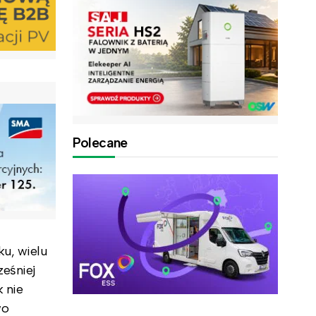
Polecane
ku, wielu
ześniej
 nie
wo