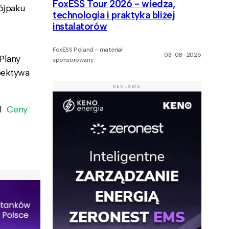
FoxESS Tour 2026 - wiedza,
rójpaku
technologia i praktyka bliżej
instalatorów
FoxESS Poland - materiał
03-08-2026
Plany
sponsorowany
spektywa
REKLAMA
pl
Ceny