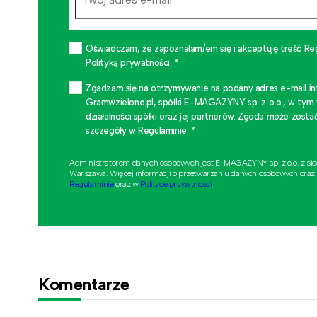
Oświadczam, że zapoznałam/em się i akceptuję treść Re
Polityką prywatności. *
Zgadzam się na otrzymywanie na podany adres e-mail i
Gramwzielone.pl, spółki E-MAGAZYNY sp. z o.o., w tym
działalności spółki oraz jej partnerów. Zgoda może zo
szczegóły w Regulaminie. *
Administratorem danych osobowych jest E-MAGAZYNY sp. z o.o. z si
Warszawa. Więcej informacji o przetwarzaniu danych osobowych oraz
Regulaminie
oraz w
Polityce prywatności
.
Komentarze