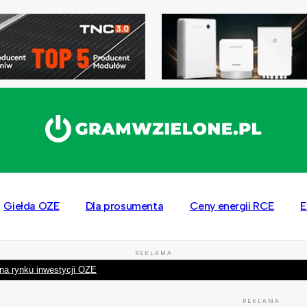
Giełda OZE
Dla prosumenta
Ceny energii RCE
E
REKLAMA
na rynku inwestycji OZE
REKLAMA