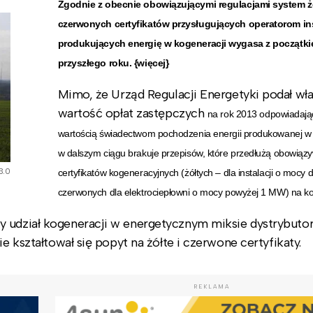
Zgodnie z obecnie obowiązującymi regulacjami system żó
czerwonych certyfikatów przysługujących operatorom ins
produkujących energię w kogeneracji wygasa z początk
przyszłego roku. {więcej}
Mimo, że Urząd Regulacji Energetyki podał wła
wartość opłat zastępczych
na rok 2013
odpowiadają
wartością świadectwom pochodzenia energii produkowanej w 
w dalszym ciągu brakuje przepisów, które przedłużą obowiąz
3.0
certyfikatów kogeneracyjnych (żółtych – dla instalacji o mocy 
czerwonych dla elektrociepłowni o mocy powyżej 1 MW) na kol
y udział kogeneracji w energetycznym miksie dystrybut
ie kształtował się popyt na żółte i czerwone certyfikaty.
REKLAMA