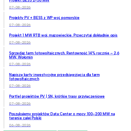
Projekt BESS 2-50 MW
07-08-2026
Projekty PV + BESS z WP woj. pomorskie
07-08-2026
Projekt 1 MW RTB woj. mazowieckie. Przeczytaj dokładnie opis
07-08-2026
Sprzedaż farm fotowoltaicznych. Rentowność 14% rocznie – 2,6
MW, Wołomin
07-08-2026
Napiszę karty inwestycyjne przedsięwzięcia dla farm
fotowoltaicznych
07-08-2026
Portfel projektów PV | SN, krótkie trasy przyłączeniowe
07-08-2026
Poszukujemy projektów Data Center o mocy 100–200 MW na
terenie całej Polski
06-08-2026