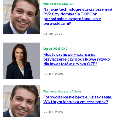
Francesco Liuzza, JA
Na jakie technologie stawia przemysł
PV? Czy dominacja TOPCon
pozostanie niezagrożona i co z
perowskitami?
03-08-2026
Marta Głód, OX2
Mosty szynowe – szansa na
przyłączenie czy dodatkowe ryzyko
dla inwestorów z rynku OZE?
29-07-2026
Francesco Liuzza, JA Solar
Fotowoltaika nie będzie już tak tania.
W którym kierunku zmierza rynek?
22-07-2026