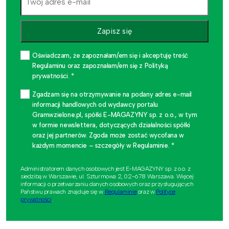
Zapisz się
Oświadczam, że zapoznałam/em się i akceptuję treść
Regulaminu oraz zapoznałam/em się z Polityką
prywatności. *
Zgadzam się na otrzymywanie na podany adres e-mail
informacji handlowych od wydawcy portalu
Gramwzielone.pl, spółki E-MAGAZYNY sp. z o.o., w tym
w formie newslettera, dotyczących działalności spółki
oraz jej partnerów. Zgoda może zostać wycofana w
każdym momencie – szczegóły w Regulaminie. *
Administratorem danych osobowych jest E-MAGAZYNY sp. z o.o. z
siedzibą w Warszawie, ul. Szturmowa 2, 02-678 Warszawa. Więcej
informacji o przetwarzaniu danych osobowych oraz przysługujących
Państwu prawach znajduje się w
Regulaminie
oraz w
Polityce
prywatności
.