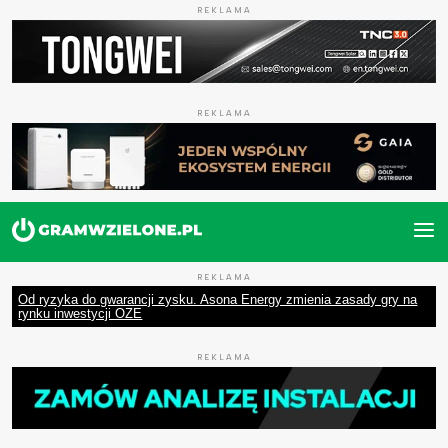
REKLAMA
REKLAMA
REKLAMA
Od ryzyka do gwarancji zysku. Asona Energy zmienia zasady gry na
rynku inwestycji OZE
REKLAMA