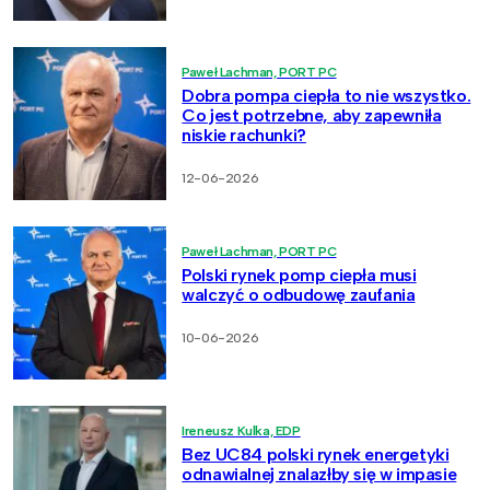
Paweł Lachman, PORT PC
Dobra pompa ciepła to nie wszystko.
Co jest potrzebne, aby zapewniła
niskie rachunki?
12-06-2026
Paweł Lachman, PORT PC
Polski rynek pomp ciepła musi
walczyć o odbudowę zaufania
10-06-2026
Ireneusz Kulka, EDP
Bez UC84 polski rynek energetyki
odnawialnej znalazłby się w impasie