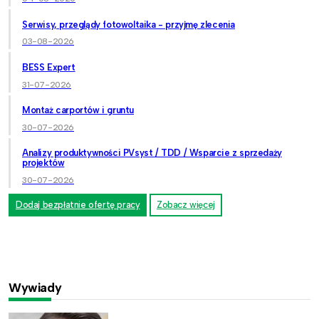
Serwisy, przeglądy fotowoltaika - przyjmę zlecenia
03-08-2026
BESS Expert
31-07-2026
Montaż carportów i gruntu
30-07-2026
Analizy produktywności PVsyst / TDD / Wsparcie z sprzedaży
projektów
30-07-2026
Dodaj bezpłatnie ofertę pracy
Zobacz więcej
Wywiady