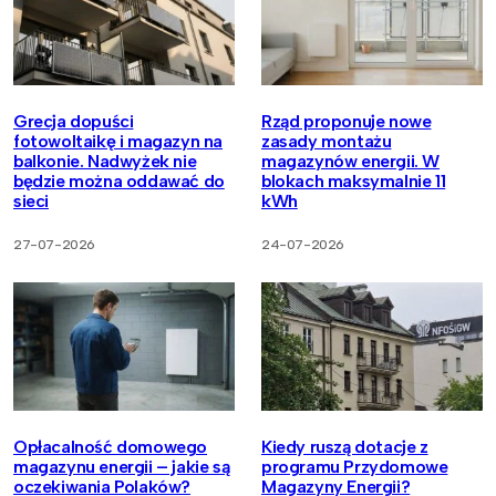
Grecja dopuści
Rząd proponuje nowe
fotowoltaikę i magazyn na
zasady montażu
balkonie. Nadwyżek nie
magazynów energii. W
będzie można oddawać do
blokach maksymalnie 11
sieci
kWh
27-07-2026
24-07-2026
Opłacalność domowego
Kiedy ruszą dotacje z
magazynu energii – jakie są
programu Przydomowe
oczekiwania Polaków?
Magazyny Energii?