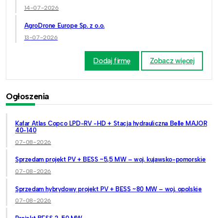
14-07-2026
AgroDrone Europe Sp. z o.o.
13-07-2026
Dodaj firmę
Zobacz więcej
Ogłoszenia
Kafar Atlas Copco LPD-RV -HD + Stacja hydrauliczna Belle MAJOR
40-140
07-08-2026
Sprzedam projekt PV + BESS ~5,5 MW – woj. kujawsko-pomorskie
07-08-2026
Sprzedam hybrydowy projekt PV + BESS ~80 MW – woj. opolskie
07-08-2026