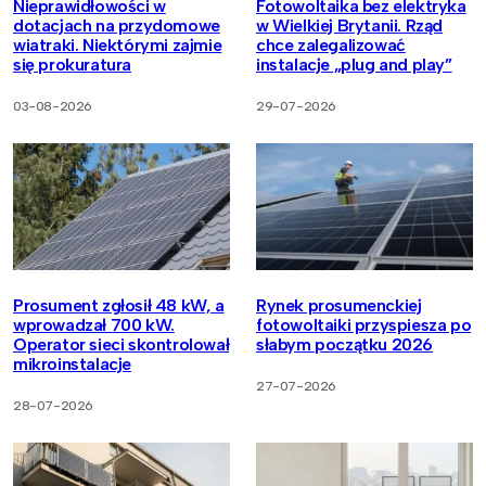
Nieprawidłowości w
Fotowoltaika bez elektryka
dotacjach na przydomowe
w Wielkiej Brytanii. Rząd
wiatraki. Niektórymi zajmie
chce zalegalizować
się prokuratura
instalacje „plug and play”
03-08-2026
29-07-2026
Prosument zgłosił 48 kW, a
Rynek prosumenckiej
wprowadzał 700 kW.
fotowoltaiki przyspiesza po
Operator sieci skontrolował
słabym początku 2026
mikroinstalacje
27-07-2026
28-07-2026