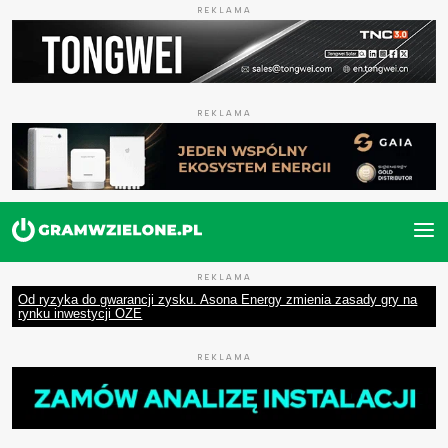
REKLAMA
REKLAMA
REKLAMA
Od ryzyka do gwarancji zysku. Asona Energy zmienia zasady gry na
rynku inwestycji OZE
REKLAMA