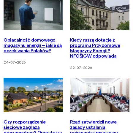
Opłacalność domowego
Kiedy ruszą dotacje z
magazynu energii – jakie są
programu Przydomowe
oczekiwania Polaków?
Magazyny Energii?
NFOŚiGW odpowiada
24-07-2026
22-07-2026
Czy rozporządzenie
Rząd zatwierdził nowe
sieciowe zagraża
zasady ustalania
prosumentom? Operatorzy
pojemności magazynu