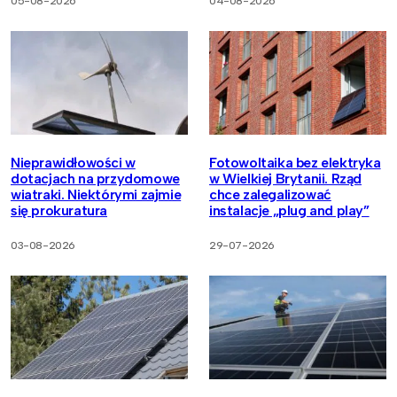
05-08-2026
04-08-2026
Nieprawidłowości w
Fotowoltaika bez elektryka
dotacjach na przydomowe
w Wielkiej Brytanii. Rząd
wiatraki. Niektórymi zajmie
chce zalegalizować
się prokuratura
instalacje „plug and play”
03-08-2026
29-07-2026