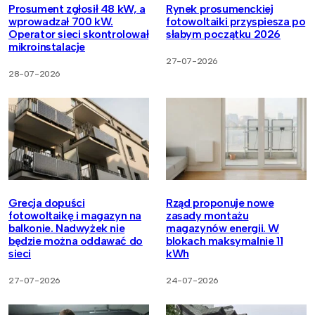
Prosument zgłosił 48 kW, a
Rynek prosumenckiej
wprowadzał 700 kW.
fotowoltaiki przyspiesza po
Operator sieci skontrolował
słabym początku 2026
mikroinstalacje
27-07-2026
28-07-2026
Grecja dopuści
Rząd proponuje nowe
fotowoltaikę i magazyn na
zasady montażu
balkonie. Nadwyżek nie
magazynów energii. W
będzie można oddawać do
blokach maksymalnie 11
sieci
kWh
27-07-2026
24-07-2026