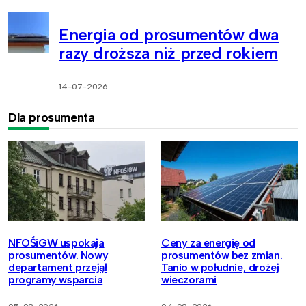
Energia od prosumentów dwa
razy droższa niż przed rokiem
14-07-2026
Dla prosumenta
NFOŚiGW uspokaja
Ceny za energię od
prosumentów. Nowy
prosumentów bez zmian.
departament przejął
Tanio w południe, drożej
programy wsparcia
wieczorami