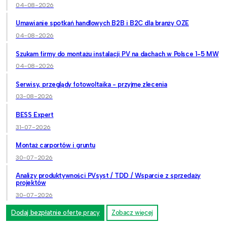
04-08-2026
Umawianie spotkań handlowych B2B i B2C dla branży OZE
04-08-2026
Szukam firmy do montażu instalacji PV na dachach w Polsce 1-5 MW
04-08-2026
Serwisy, przeglądy fotowoltaika - przyjmę zlecenia
03-08-2026
BESS Expert
31-07-2026
Montaż carportów i gruntu
30-07-2026
Analizy produktywności PVsyst / TDD / Wsparcie z sprzedaży
projektów
30-07-2026
Dodaj bezpłatnie ofertę pracy
Zobacz więcej