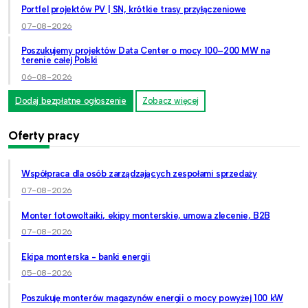
Portfel projektów PV | SN, krótkie trasy przyłączeniowe
07-08-2026
Poszukujemy projektów Data Center o mocy 100–200 MW na
terenie całej Polski
06-08-2026
Dodaj bezpłatne ogłoszenie
Zobacz więcej
Oferty pracy
Współpraca dla osób zarządzających zespołami sprzedaży
07-08-2026
Monter fotowoltaiki, ekipy monterskie, umowa zlecenie, B2B
07-08-2026
Ekipa monterska - banki energii
05-08-2026
Poszukuję monterów magazynów energii o mocy powyżej 100 kW