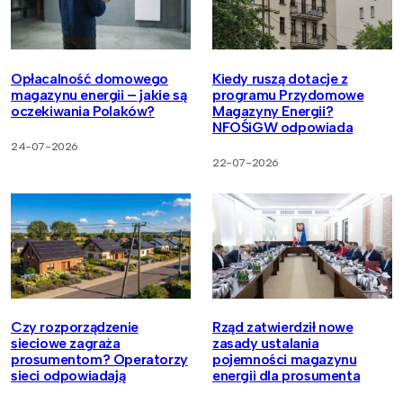
Opłacalność domowego
Kiedy ruszą dotacje z
magazynu energii – jakie są
programu Przydomowe
oczekiwania Polaków?
Magazyny Energii?
NFOŚiGW odpowiada
24-07-2026
22-07-2026
Czy rozporządzenie
Rząd zatwierdził nowe
sieciowe zagraża
zasady ustalania
prosumentom? Operatorzy
pojemności magazynu
sieci odpowiadają
energii dla prosumenta