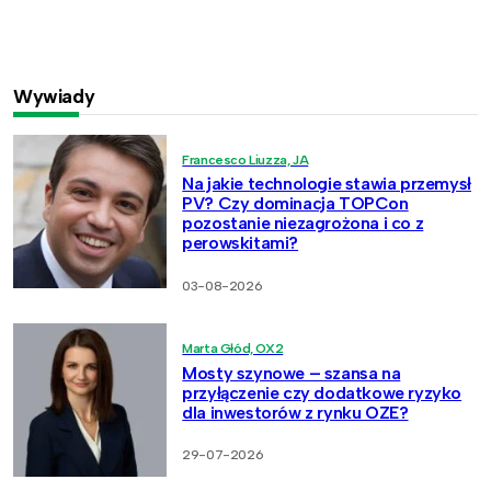
Wywiady
Francesco Liuzza, JA
Na jakie technologie stawia przemysł
PV? Czy dominacja TOPCon
pozostanie niezagrożona i co z
perowskitami?
03-08-2026
Marta Głód, OX2
Mosty szynowe – szansa na
przyłączenie czy dodatkowe ryzyko
dla inwestorów z rynku OZE?
29-07-2026