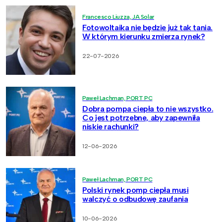
Francesco Liuzza, JA Solar
Fotowoltaika nie będzie już tak tania.
W którym kierunku zmierza rynek?
22-07-2026
Paweł Lachman, PORT PC
Dobra pompa ciepła to nie wszystko.
Co jest potrzebne, aby zapewniła
niskie rachunki?
12-06-2026
Paweł Lachman, PORT PC
Polski rynek pomp ciepła musi
walczyć o odbudowę zaufania
10-06-2026