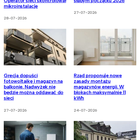
Operator sieci skontrolował
słabym początku 2026
mikroinstalacje
27-07-2026
28-07-2026
Grecja dopuści
Rząd proponuje nowe
fotowoltaikę i magazyn na
zasady montażu
balkonie. Nadwyżek nie
magazynów energii. W
będzie można oddawać do
blokach maksymalnie 11
sieci
kWh
27-07-2026
24-07-2026