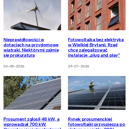
Nieprawidłowości w
Fotowoltaika bez elektryka
dotacjach na przydomowe
w Wielkiej Brytanii. Rząd
wiatraki. Niektórymi zajmie
chce zalegalizować
się prokuratura
instalacje „plug and play”
03-08-2026
29-07-2026
Prosument zgłosił 48 kW, a
Rynek prosumenckiej
wprowadzał 700 kW.
fotowoltaiki przyspiesza po