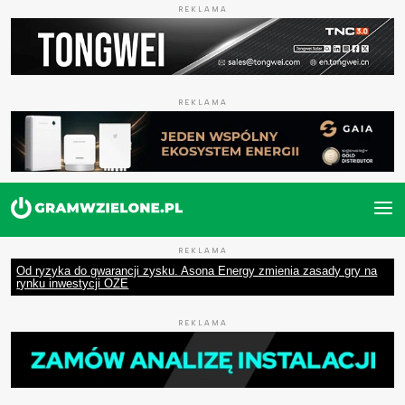
REKLAMA
REKLAMA
REKLAMA
Od ryzyka do gwarancji zysku. Asona Energy zmienia zasady gry na
rynku inwestycji OZE
REKLAMA