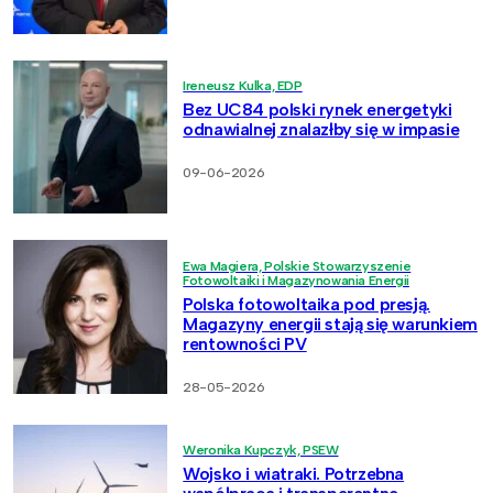
Ireneusz Kulka, EDP
Bez UC84 polski rynek energetyki
odnawialnej znalazłby się w impasie
09-06-2026
Ewa Magiera, Polskie Stowarzyszenie
Fotowoltaiki i Magazynowania Energii
Polska fotowoltaika pod presją.
Magazyny energii stają się warunkiem
rentowności PV
28-05-2026
Weronika Kupczyk, PSEW
Wojsko i wiatraki. Potrzebna