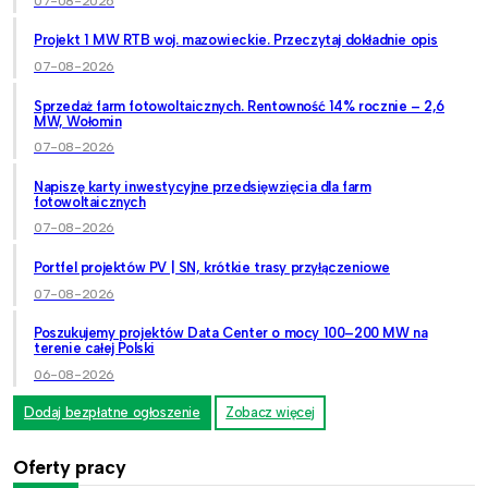
07-08-2026
Projekt 1 MW RTB woj. mazowieckie. Przeczytaj dokładnie opis
07-08-2026
Sprzedaż farm fotowoltaicznych. Rentowność 14% rocznie – 2,6
MW, Wołomin
07-08-2026
Napiszę karty inwestycyjne przedsięwzięcia dla farm
fotowoltaicznych
07-08-2026
Portfel projektów PV | SN, krótkie trasy przyłączeniowe
07-08-2026
Poszukujemy projektów Data Center o mocy 100–200 MW na
terenie całej Polski
06-08-2026
Dodaj bezpłatne ogłoszenie
Zobacz więcej
Oferty pracy