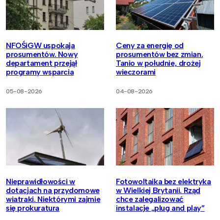
NFOŚiGW uspokaja
Ceny za energię od
prosumentów. Nowy
prosumentów bez zmian.
departament przejął
Tanio w południe, drożej
programy wsparcia
wieczorami
05-08-2026
04-08-2026
Nieprawidłowości w
Fotowoltaika bez elektryka
dotacjach na przydomowe
w Wielkiej Brytanii. Rząd
wiatraki. Niektórymi zajmie
chce zalegalizować
się prokuratura
instalacje „plug and play”