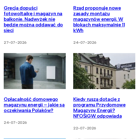
Grecja dopuści
Rząd proponuje nowe
fotowoltaikę i magazyn na
zasady montażu
balkonie. Nadwyżek nie
magazynów energii. W
będzie można oddawać do
blokach maksymalnie 11
sieci
kWh
27-07-2026
24-07-2026
Opłacalność domowego
Kiedy ruszą dotacje z
magazynu energii – jakie są
programu Przydomowe
oczekiwania Polaków?
Magazyny Energii?
NFOŚiGW odpowiada
24-07-2026
22-07-2026