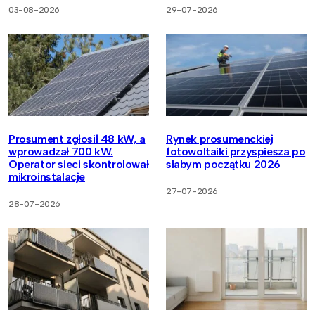
03-08-2026
29-07-2026
Prosument zgłosił 48 kW, a
Rynek prosumenckiej
wprowadzał 700 kW.
fotowoltaiki przyspiesza po
Operator sieci skontrolował
słabym początku 2026
mikroinstalacje
27-07-2026
28-07-2026