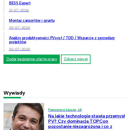
BESS Expert
31-07-2026
Montaż carportów i gruntu
30-07-2026
Analizy produktywności PVsyst / TDD / Wsparcie z sprzedaży
projektów
30-07-2026
Dodaj bezpłatnie ofertę pracy
Zobacz więcej
Wywiady
Francesco Liuzza, JA
Na jakie technologie stawia przemysł
PV? Czy dominacja TOPCon
pozostanie niezagrożona i co z