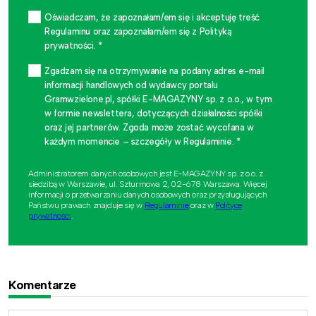
Oświadczam, że zapoznałam/em się i akceptuję treść
Regulaminu oraz zapoznałam/em się z Polityką
prywatności. *
Zgadzam się na otrzymywanie na podany adres e-mail
informacji handlowych od wydawcy portalu
Gramwzielone.pl, spółki E-MAGAZYNY sp. z o.o., w tym
w formie newslettera, dotyczących działalności spółki
oraz jej partnerów. Zgoda może zostać wycofana w
każdym momencie – szczegóły w Regulaminie. *
Administratorem danych osobowych jest E-MAGAZYNY sp. z o.o. z
siedzibą w Warszawie, ul. Szturmowa 2, 02-678 Warszawa. Więcej
informacji o przetwarzaniu danych osobowych oraz przysługujących
Państwu prawach znajduje się w
Regulaminie
oraz w
Polityce
prywatności
.
Komentarze