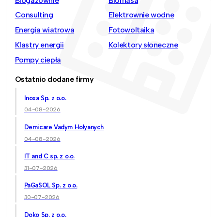
Biogazownie
Biomasa
Consulting
Elektrownie wodne
Energia wiatrowa
Fotowoltaika
Klastry energii
Kolektory słoneczne
Pompy ciepła
Ostatnio dodane firmy
Inoxa Sp. z o.o.
04-08-2026
Demicare Vadym Holyanych
04-08-2026
IT and C sp. z o.o.
31-07-2026
PaGaSOL Sp. z o.o.
30-07-2026
Doko Sp. z o.o.