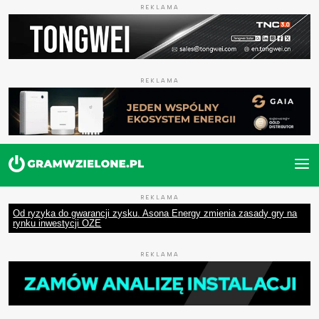
REKLAMA
REKLAMA
REKLAMA
Od ryzyka do gwarancji zysku. Asona Energy zmienia zasady gry na
rynku inwestycji OZE
REKLAMA