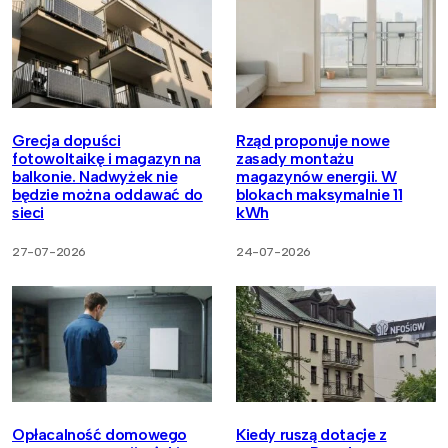
Grecja dopuści
Rząd proponuje nowe
fotowoltaikę i magazyn na
zasady montażu
balkonie. Nadwyżek nie
magazynów energii. W
będzie można oddawać do
blokach maksymalnie 11
sieci
kWh
27-07-2026
24-07-2026
Opłacalność domowego
Kiedy ruszą dotacje z