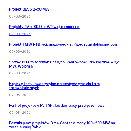
Projekt BESS 2-50 MW
07-08-2026
Projekty PV + BESS z WP woj. pomorskie
07-08-2026
Projekt 1 MW RTB woj. mazowieckie. Przeczytaj dokładnie opis
07-08-2026
Sprzedaż farm fotowoltaicznych. Rentowność 14% rocznie – 2,6
MW, Wołomin
07-08-2026
Napiszę karty inwestycyjne przedsięwzięcia dla farm
fotowoltaicznych
07-08-2026
Portfel projektów PV | SN, krótkie trasy przyłączeniowe
07-08-2026
Poszukujemy projektów Data Center o mocy 100–200 MW na
terenie całej Polski