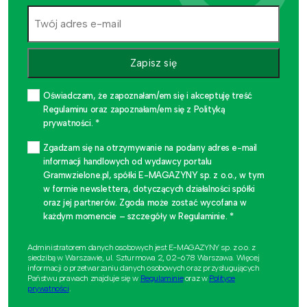
Zapisz się
Oświadczam, że zapoznałam/em się i akceptuję treść
Regulaminu oraz zapoznałam/em się z Polityką
prywatności. *
Zgadzam się na otrzymywanie na podany adres e-mail
informacji handlowych od wydawcy portalu
Gramwzielone.pl, spółki E-MAGAZYNY sp. z o.o., w tym
w formie newslettera, dotyczących działalności spółki
oraz jej partnerów. Zgoda może zostać wycofana w
każdym momencie – szczegóły w Regulaminie. *
Administratorem danych osobowych jest E-MAGAZYNY sp. z o.o. z
siedzibą w Warszawie, ul. Szturmowa 2, 02-678 Warszawa. Więcej
informacji o przetwarzaniu danych osobowych oraz przysługujących
Państwu prawach znajduje się w
Regulaminie
oraz w
Polityce
prywatności
.