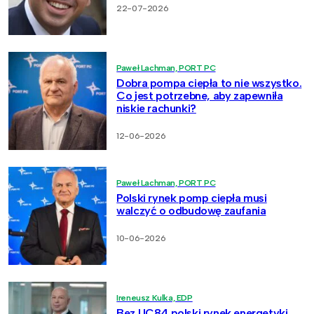
22-07-2026
Paweł Lachman, PORT PC
Dobra pompa ciepła to nie wszystko.
Co jest potrzebne, aby zapewniła
niskie rachunki?
12-06-2026
Paweł Lachman, PORT PC
Polski rynek pomp ciepła musi
walczyć o odbudowę zaufania
10-06-2026
Ireneusz Kulka, EDP
Bez UC84 polski rynek energetyki