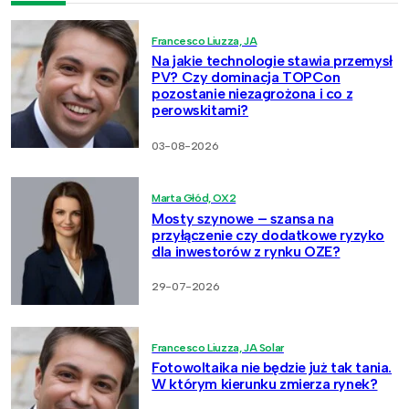
Francesco Liuzza, JA
Na jakie technologie stawia przemysł
PV? Czy dominacja TOPCon
pozostanie niezagrożona i co z
perowskitami?
03-08-2026
Marta Głód, OX2
Mosty szynowe – szansa na
przyłączenie czy dodatkowe ryzyko
dla inwestorów z rynku OZE?
29-07-2026
Francesco Liuzza, JA Solar
Fotowoltaika nie będzie już tak tania.
W którym kierunku zmierza rynek?