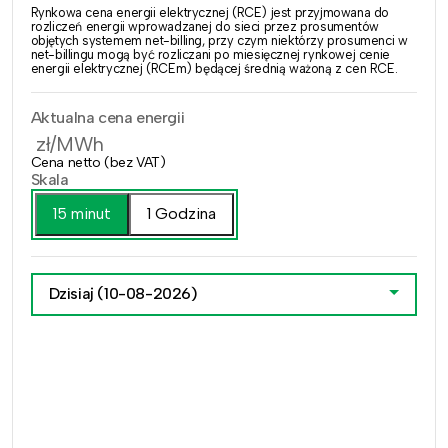
Rynkowa cena energii elektrycznej (RCE) jest przyjmowana do
rozliczeń energii wprowadzanej do sieci przez prosumentów
objętych systemem net-billing, przy czym niektórzy prosumenci w
net-billingu mogą być rozliczani po miesięcznej rynkowej cenie
energii elektrycznej (RCEm) będącej średnią ważoną z cen RCE.
Aktualna cena energii
zł/MWh
Cena netto (bez VAT)
Skala
15 minut
1 Godzina
Dzisiaj
(10-08-2026)