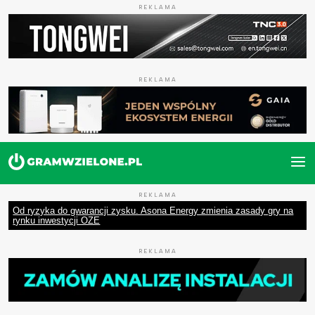
REKLAMA
REKLAMA
REKLAMA
Od ryzyka do gwarancji zysku. Asona Energy zmienia zasady gry na
rynku inwestycji OZE
REKLAMA