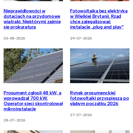
Nieprawidłowości w
Fotowoltaika bez elektryka
dotacjach na przydomowe
w Wielkiej Brytanii. Rząd
wiatraki. Niektórymi zajmie
chce zalegalizować
się prokuratura
instalacje „plug and play”
03-08-2026
29-07-2026
Prosument zgłosił 48 kW, a
Rynek prosumenckiej
wprowadzał 700 kW.
fotowoltaiki przyspiesza po
Operator sieci skontrolował
słabym początku 2026
mikroinstalacje
27-07-2026
28-07-2026