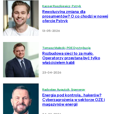
Kacper Raszkiewicz, Pstryk
Rewolucyjna zmiana dla
prosumentów? O co chodzi w nowej
ofercie Pstryk
13-05-2026
Tomasz Małecki, PGE Dystrybucja
Rozbudowa sieci to za mało.
Operatorzy przestaną być tylko
właścicielem kabli
23-04-2026
Radosław Auguścik, Sigenergy
Energia pod kontrolą… hakerów?
Cyberzagrożenia w sektorze OZE i
magazynów energii