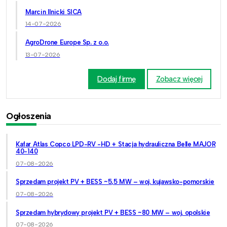
Marcin Ilnicki SICA
14-07-2026
AgroDrone Europe Sp. z o.o.
13-07-2026
Dodaj firmę
Zobacz więcej
Ogłoszenia
Kafar Atlas Copco LPD-RV -HD + Stacja hydrauliczna Belle MAJOR
40-140
07-08-2026
Sprzedam projekt PV + BESS ~5,5 MW – woj. kujawsko-pomorskie
07-08-2026
Sprzedam hybrydowy projekt PV + BESS ~80 MW – woj. opolskie
07-08-2026