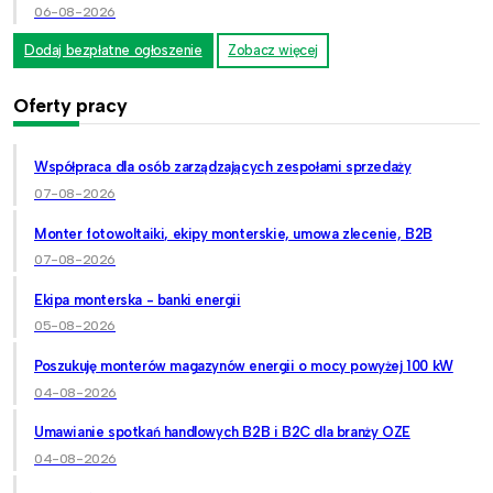
06-08-2026
Dodaj bezpłatne ogłoszenie
Zobacz więcej
Oferty pracy
Współpraca dla osób zarządzających zespołami sprzedaży
07-08-2026
Monter fotowoltaiki, ekipy monterskie, umowa zlecenie, B2B
07-08-2026
Ekipa monterska - banki energii
05-08-2026
Poszukuję monterów magazynów energii o mocy powyżej 100 kW
04-08-2026
Umawianie spotkań handlowych B2B i B2C dla branży OZE
04-08-2026