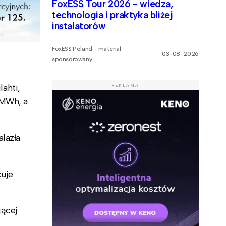
FoxESS Tour 2026 - wiedza,
technologia i praktyka bliżej
instalatorów
FoxESS Poland - materiał
03-08-2026
sponsorowany
lahti,
REKLAMA
 MWh, a
lazła
kuje
jącej