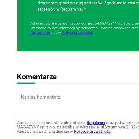
działalności spółki oraz jej partnerów. Zgoda może zo
szczegóły w Regulaminie. *
Administratorem danych osobowych jest E-MAGAZYNY sp. z o.o. z si
Warszawa. Więcej informacji o przetwarzaniu danych osobowych oraz
Regulaminie
oraz w
Polityce prywatności
.
Komentarze
Zamieszczając komentarz akceptujesz
Regulamin
oraz potwierdzasz
MAGAZYNY sp. z o.o. z siedzibą w Warszawie, ul.Szturmowa 2, 02-6
Państwu prawach znajduje się w
Polityce prywatności
.