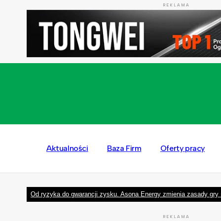
REKLAMA
Aktualności
Baza Firm
Oferty pracy
Od ryzyka do gwarancji zysku. Asona Energy zmienia zasady gry 
REKLAMA