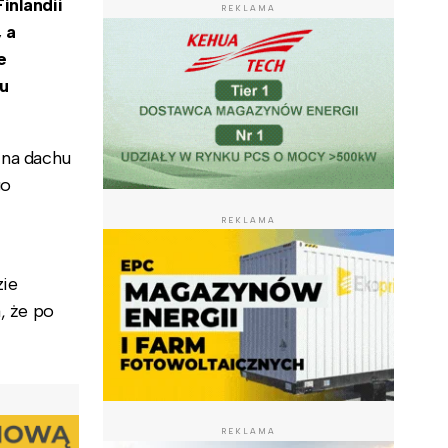
inlandii
REKLAMA
 a
e
u
 na dachu
go
REKLAMA
zie
, że po
REKLAMA