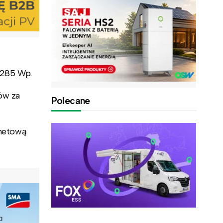
 285 Wp.
ów za
Polecane
rnetową