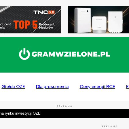
Giełda OZE
Dla prosumenta
Ceny energii RCE
E
REKLAMA
na rynku inwestycji OZE
REKLAMA