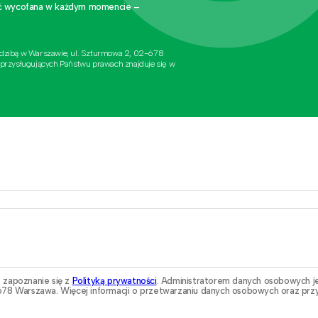
stać wycofana w każdym momencie –
edzibą w Warszawie, ul. Szturmowa 2, 02-678
 przysługujących Państwu prawach znajduje się w
 zapoznanie się z
Polityką prywatności
. Administratorem danych osobowych j
78 Warszawa. Więcej informacji o przetwarzaniu danych osobowych oraz przy