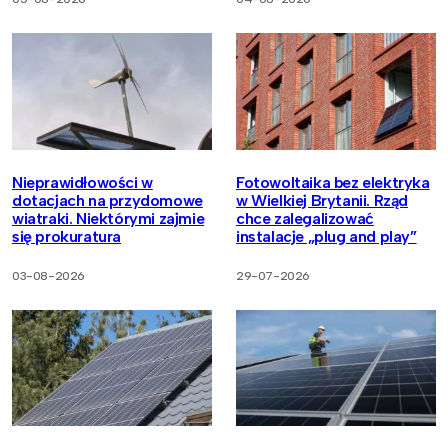
Nieprawidłowości w
Fotowoltaika bez elektryka
dotacjach na przydomowe
w Wielkiej Brytanii. Rząd
wiatraki. Niektórymi zajmie
chce zalegalizować
się prokuratura
instalacje „plug and play”
03-08-2026
29-07-2026