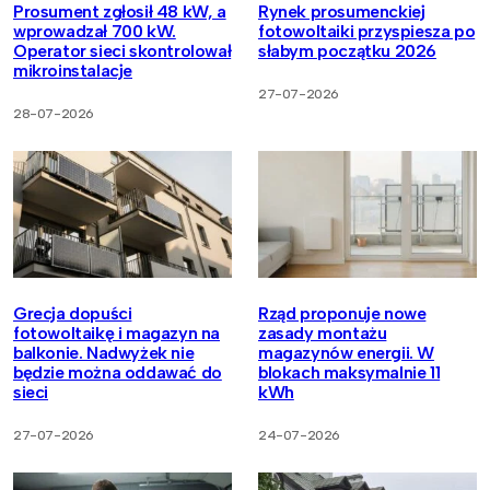
Prosument zgłosił 48 kW, a
Rynek prosumenckiej
wprowadzał 700 kW.
fotowoltaiki przyspiesza po
Operator sieci skontrolował
słabym początku 2026
mikroinstalacje
27-07-2026
28-07-2026
Grecja dopuści
Rząd proponuje nowe
fotowoltaikę i magazyn na
zasady montażu
balkonie. Nadwyżek nie
magazynów energii. W
będzie można oddawać do
blokach maksymalnie 11
sieci
kWh
27-07-2026
24-07-2026