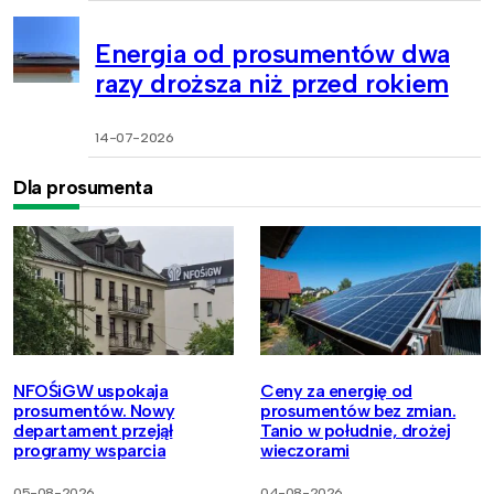
Energia od prosumentów dwa
razy droższa niż przed rokiem
14-07-2026
Dla prosumenta
NFOŚiGW uspokaja
Ceny za energię od
prosumentów. Nowy
prosumentów bez zmian.
departament przejął
Tanio w południe, drożej
programy wsparcia
wieczorami
05-08-2026
04-08-2026