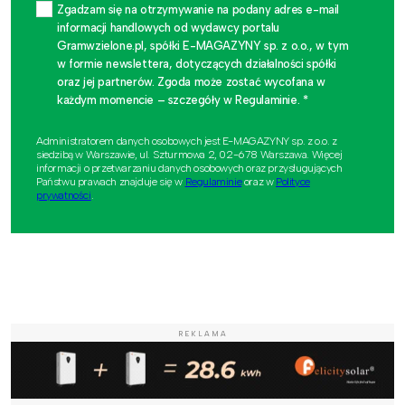
Zgadzam się na otrzymywanie na podany adres e-mail
informacji handlowych od wydawcy portalu
Gramwzielone.pl, spółki E-MAGAZYNY sp. z o.o., w tym
w formie newslettera, dotyczących działalności spółki
oraz jej partnerów. Zgoda może zostać wycofana w
każdym momencie – szczegóły w Regulaminie. *
Administratorem danych osobowych jest E-MAGAZYNY sp. z o.o. z
siedzibą w Warszawie, ul. Szturmowa 2, 02-678 Warszawa. Więcej
informacji o przetwarzaniu danych osobowych oraz przysługujących
Państwu prawach znajduje się w
Regulaminie
oraz w
Polityce
prywatności
.
REKLAMA