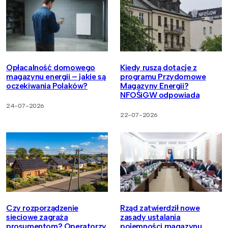
Opłacalność domowego
Kiedy ruszą dotacje z
magazynu energii – jakie są
programu Przydomowe
oczekiwania Polaków?
Magazyny Energii?
NFOŚiGW odpowiada
24-07-2026
22-07-2026
Czy rozporządzenie
Rząd zatwierdził nowe
sieciowe zagraża
zasady ustalania
prosumentom? Operatorzy
pojemności magazynu