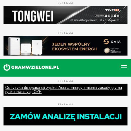
REKLAMA
REKLAMA
REKLAMA
Od ryzyka do gwarancji zysku. Asona Energy zmienia zasady gry na
rynku inwestycji OZE
REKLAMA