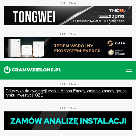
REKLAMA
REKLAMA
REKLAMA
Od ryzyka do gwarancji zysku. Asona Energy zmienia zasady gry na
rynku inwestycji OZE
REKLAMA