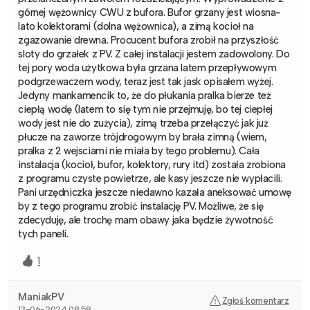
górnej wężownicy CWU z bufora. Bufor grzany jest wiosna-
lato kolektorami (dolna wężownica), a zimą kocioł na
zgazowanie drewna. Procucent bufora zrobił na przyszłość
sloty do grzałek z PV. Z całej instalacji jestem zadowolony. Do
tej pory woda użytkowa była grzana latem przepływowym
podgrzewaczem wody, teraz jest tak jask opisałem wyżej.
Jedyny mankamencik to, że do płukania pralka bierze też
ciepłą wodę (latem to się tym nie przejmuję, bo tej ciepłej
wody jest nie do zużycia), zimą trzeba przełączyć jak już
płucze na zaworze trójdrogowym by brała zimną (wiem,
pralka z 2 wejsciami nie miała by tego problemu). Cała
instalacja (kocioł, bufor, kolektory, rury itd) została zrobiona
z programu czyste powietrze, ale kasy jeszcze nie wypłacili.
Pani urzędniczka jeszcze niedawno kazała aneksować umowę
by z tego programu zrobić instalację PV. Możliwe, że się
zdecyduję, ale trochę mam obawy jaka będzie żywotność
tych paneli.
1
ManiakPV
Zgłoś komentarz
13-06-2024 08:58