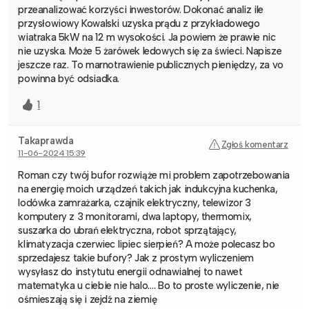
przeanalizować korzyści inwestorów. Dokonać analiz ile
przysłowiowy Kowalski uzyska prądu z przykładowego
wiatraka 5kW na 12 m wysokości. Ja powiem że prawie nic
nie uzyska. Może 5 żarówek ledowych się za świeci. Napisze
jeszcze raz. To marnotrawienie publicznych pieniędzy, za vo
powinna być odsiadka.
1
Takaprawda
Zgłoś komentarz
11-06-2024 15:39
Roman czy twój bufor rozwiąże mi problem zapotrzebowania
na energię moich urządzeń takich jak indukcyjna kuchenka,
lodówka zamrażarka, czajnik elektryczny, telewizor 3
komputery z 3 monitorami, dwa laptopy, thermomix,
suszarka do ubrań elektryczna, robot sprzątający,
klimatyzacja czerwiec lipiec sierpień? A może polecasz bo
sprzedajesz takie bufory? Jak z prostym wyliczeniem
wysyłasz do instytutu energii odnawialnej to nawet
matematyka u ciebie nie halo…. Bo to proste wyliczenie, nie
ośmieszają się i zejdź na ziemię