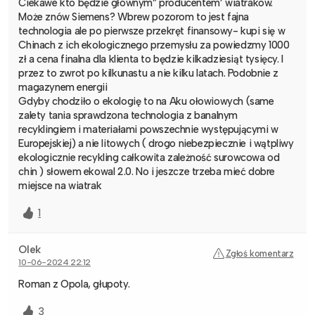
Ciekawe kto będzie głównym” producentem’ wiatrakow.
Może znów Siemens? Wbrew pozorom to jest fajna
technologia ale po pierwsze przekręt finansowy- kupi się w
Chinach z ich ekologicznego przemysłu za powiedzmy 1000
zł a cena finalna dla klienta to będzie kilkadziesiąt tysięcy. I
przez to zwrot po kilkunastu a nie kilku latach. Podobnie z
magazynem energii
Gdyby chodziło o ekologię to na Aku ołowiowych (same
zalety tania sprawdzona technologia z banalnym
recyklingiem i materiałami powszechnie występującymi w
Europejskiej) a nie litowych ( drogo niebezpiecznie i wątpliwy
ekologicznie recykling całkowita zależność surowcowa od
chin ) słowem ekowal 2.0. No i jeszcze trzeba mieć dobre
miejsce na wiatrak
1
Olek
Zgłoś komentarz
10-06-2024 22:12
Roman z Opola, głupoty.
3