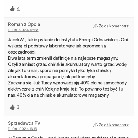
4
Roman z Opola
Zgłoś komentarz
11-06-2024 12:26
JacekW , takie pytanie do Instytutu Energii Odnawialnej , Oni
wskażą ci podstawy laboratoryjne jak ogromne są
oszczędności.
Dwa lata term zmienili definicje n a najlepsze magazyny.
Czyli zamiast grzać chińskie akumulatory warto grzać wodę.
Ale jak to u nas, sporo nie pomyśli tylko łyka chińską
akumulatorową propagandę jak pelikan ryby.
Zaczyna się. Już Turcy wprowadzają 40% cło na samochody
elektryczne z chiń. Kolejne kraje też. To powinno też być i u
nas. 40% cła na chińskie akumulatorowe magazyny
3
Sprzedawca PV
Zgłoś komentarz
11-06-2024 13:15