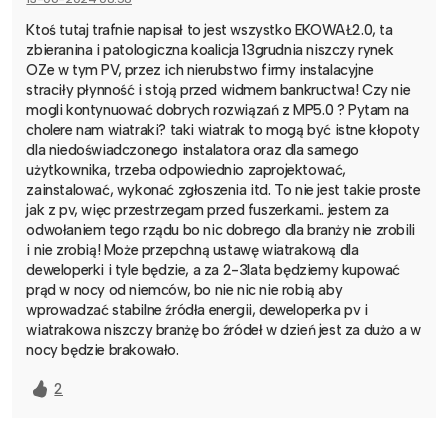
Ktoś tutaj trafnie napisał to jest wszystko EKOWAŁ2.0, ta
zbieranina i patologiczna koalicja 13grudnia niszczy rynek
OZe w tym PV, przez ich nierubstwo firmy instalacyjne
straciły płynność i stoją przed widmem bankructwa! Czy nie
mogli kontynuować dobrych rozwiązań z MP5.0 ? Pytam na
cholere nam wiatraki? taki wiatrak to mogą być istne kłopoty
dla niedoświadczonego instalatora oraz dla samego
użytkownika, trzeba odpowiednio zaprojektować,
zainstalować, wykonać zgłoszenia itd. To nie jest takie proste
jak z pv, więc przestrzegam przed fuszerkami.. jestem za
odwołaniem tego rządu bo nic dobrego dla branży nie zrobili
i nie zrobią! Może przepchną ustawę wiatrakową dla
deweloperki i tyle będzie, a za 2-3lata będziemy kupować
prąd w nocy od niemców, bo nie nic nie robią aby
wprowadzać stabilne źródła energii, deweloperka pv i
wiatrakowa niszczy branżę bo źródeł w dzień jest za dużo a w
nocy będzie brakowało.
2