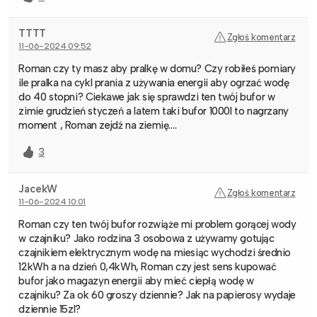
TTTT
Zgłoś komentarz
11-06-2024 09:52
Roman czy ty masz aby pralkę w domu? Czy robiłeś pomiary
ile pralka na cykl prania z używania energii aby ogrzać wodę
do 40 stopni? Ciekawe jak się sprawdzi ten twój bufor w
zimie grudzień styczeń a latem taki bufor 1000l to nagrzany
moment , Roman zejdź na ziemię….
3
JacekW
Zgłoś komentarz
11-06-2024 10:01
Roman czy ten twój bufor rozwiąże mi problem gorącej wody
w czajniku? Jako rodzina 3 osobowa z używamy gotując
czajnikiem elektrycznym wodę na miesiąc wychodzi średnio
12kWh a na dzień 0,4kWh, Roman czy jest sens kupować
bufor jako magazyn energii aby mieć ciepłą wodę w
czajniku? Za ok 60 groszy dziennie? Jak na papierosy wydaje
dziennie 15zl?