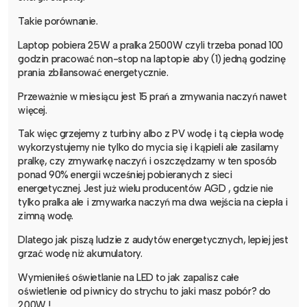
Takie porównanie.
Laptop pobiera 25W a pralka 2500W czyli trzeba ponad 100
godzin pracować non-stop na laptopie aby (1) jedną godzinę
prania zbilansować energetycznie.
Przeważnie w miesiącu jest 15 prań a zmywania naczyń nawet
więcej.
Tak więc grzejemy z turbiny albo z PV wodę i tą ciepła wodę
wykorzystujemy nie tylko do mycia się i kąpieli ale zasilamy
pralkę, czy zmywarkę naczyń i oszczędzamy w ten sposób
ponad 90% energii wcześniej pobieranych z sieci
energetycznej. Jest już wielu producentów AGD , gdzie nie
tylko pralka ale i zmywarka naczyń ma dwa wejścia na ciepła i
zimną wodę.
Dlatego jak piszą ludzie z audytów energetycznych, lepiej jest
grzać wodę niż akumulatory.
Wymieniłeś oświetlanie na LED to jak zapalisz całe
oświetlenie od piwnicy do strychu to jaki masz pobór? do
200W !