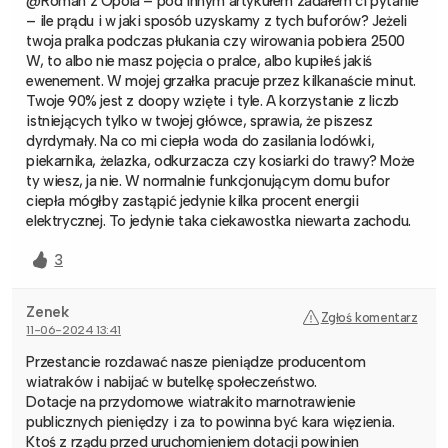
@Roman z Opola – pod innym artykułem zadałem ci pytanie
– ile prądu i w jaki sposób uzyskamy z tych buforów? Jeżeli
twoja pralka podczas płukania czy wirowania pobiera 2500
W, to albo nie masz pojęcia o pralce, albo kupiłeś jakiś
ewenement. W mojej grzałka pracuje przez kilkanaście minut.
Twoje 90% jest z doopy wzięte i tyle. A korzystanie z liczb
istniejących tylko w twojej główce, sprawia, że piszesz
dyrdymały. Na co mi ciepła woda do zasilania lodówki,
piekarnika, żelazka, odkurzacza czy kosiarki do trawy? Może
ty wiesz, ja nie. W normalnie funkcjonującym domu bufor
ciepła mógłby zastąpić jedynie kilka procent energii
elektrycznej. To jedynie taka ciekawostka niewarta zachodu.
3
Zenek
Zgłoś komentarz
11-06-2024 13:41
Przestancie rozdawać nasze pieniądze producentom
wiatraków i nabijać w butelkę społeczeństwo.
Dotacje na przydomowe wiatrakito marnotrawienie
publicznych pieniędzy i za to powinna być kara więzienia.
Ktoś z rządu przed uruchomieniem dotacji powinien