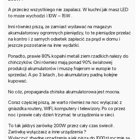
A przecież wszystkiego nie zapalasz. W kuchni jak masz LED
to może wychodzi i 10W – 15W .
Inni również piszą, że zamiast wydawać na magazyn
akumulatorowy ogromnych pieniędzy, to te pieniądze przelać
na kontro i z samych odsetek zapłacić za prąd w domu i
jeszcze pozostanie na inne wydatki.
Ponadto, prawie 80% kopalni metali ziem rzadkich należy do
chińczyków. Oni również mają ponad 90% światowej
produkcji akumulatorów i muszę frajerom w europie to
sprzedać. A po 3 latach , bo akumulatory padną kolejne
kupować.
No cóż, propaganda chińska akumulatorowa jest mocna.
Coraz częściej piszą, że warto również na noc wyłączać z
gniazdka routery, WIFI, komputery i telewizory. Po co przez
noc i prawie cały dzień trzymać te urządzenia w sieci.
To tak jakbyś żarówkę 200W przez cały czas świecił .
Żarówkę wyłączasz a inne urządzenia ?
Wyłączyć zbędne urządzenia a jak piszą do 1000zł rocznie są