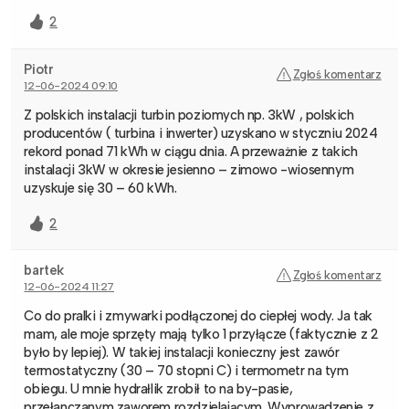
2
Piotr
Zgłoś komentarz
12-06-2024 09:10
Z polskich instalacji turbin poziomych np. 3kW , polskich
producentów ( turbina i inwerter) uzyskano w styczniu 2024
rekord ponad 71 kWh w ciągu dnia. A przeważnie z takich
instalacji 3kW w okresie jesienno – zimowo -wiosennym
uzyskuje się 30 – 60 kWh.
2
bartek
Zgłoś komentarz
12-06-2024 11:27
Co do pralki i zmywarki podłączonej do ciepłej wody. Ja tak
mam, ale moje sprzęty mają tylko 1 przyłącze (faktycznie z 2
było by lepiej). W takiej instalacji konieczny jest zawór
termostatyczny (30 – 70 stopni C) i termometr na tym
obiegu. U mnie hydrałlik zrobił to na by-pasie,
przełanczanym zaworem rozdzielającym. Wyprowadzenie z