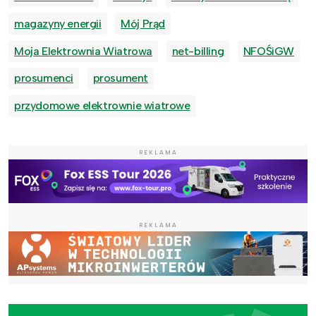
magazyny energii
Mój Prąd
Moja Elektrownia Wiatrowa
net-billing
NFOŚiGW
prosumenci
prosument
przydomowe elektrownie wiatrowe
REKLAMA
REKLAMA