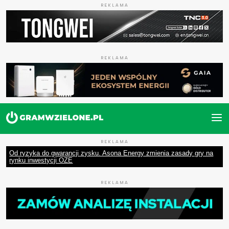
REKLAMA
REKLAMA
REKLAMA
Od ryzyka do gwarancji zysku. Asona Energy zmienia zasady gry na
rynku inwestycji OZE
REKLAMA