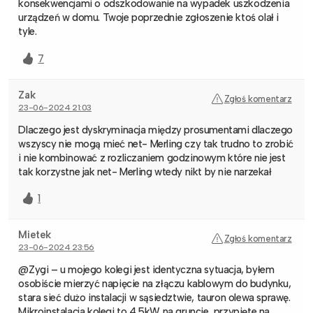
konsekwencjami o odszkodowanie na wypadek uszkodzenia
urządzeń w domu. Twoje poprzednie zgłoszenie ktoś olał i
tyle.
7
Zak
Zgłoś komentarz
23-06-2024 21:03
Dlaczego jest dyskryminacja między prosumentami dlaczego
wszyscy nie mogą mieć net- Merling czy tak trudno to zrobić
i nie kombinować z rozliczaniem godzinowym które nie jest
tak korzystne jak net- Merling wtedy nikt by nie narzekał
1
Mietek
Zgłoś komentarz
23-06-2024 23:56
@Zygi – u mojego kolegi jest identyczna sytuacja, byłem
osobiście mierzyć napięcie na złączu kablowym do budynku,
stara sieć dużo instalacji w sąsiedztwie, tauron olewa sprawę.
Mikroinstalacja kolegi to 4,5kW na gruncie, przypięte na