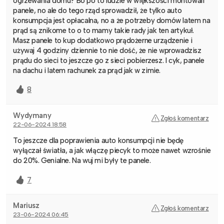
ogrzewania domu? Bo po to ludzie w większości montowali
panele, no ale do tego rząd sprowadził, że tylko auto
konsumpcja jest opłacalna, no a że potrzeby domów latem na
prąd są znikome to o to mamy takie rady jak ten artykuł.
Masz panele to kup dodatkowo prądożerne urządzenie i
używaj 4 godziny dziennie to nie dość, że nie wprowadzisz
prądu do sieci to jeszcze go z sieci pobierzesz. I cyk, panele
na dachu i latem rachunek za prąd jak w zimie.
8
Wydymany
Zgłoś komentarz
22-06-2024 18:58
To jeszcze dla poprawienia auto konsumpcji nie będę
wyłączał światła, a jak włączę piecyk to może nawet wzrośnie
do 20%. Genialne. Na wuj mi były te panele.
7
Mariusz
Zgłoś komentarz
23-06-2024 06:45