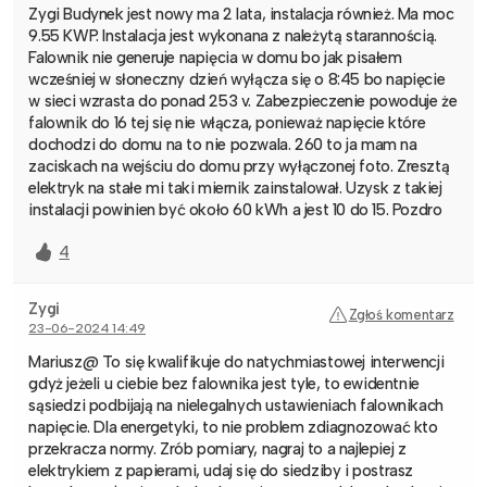
Zygi Budynek jest nowy ma 2 lata, instalacja również. Ma moc
9.55 KWP. Instalacja jest wykonana z należytą starannością.
Falownik nie generuje napięcia w domu bo jak pisałem
wcześniej w słoneczny dzień wyłącza się o 8:45 bo napięcie
w sieci wzrasta do ponad 253 v. Zabezpieczenie powoduje że
falownik do 16 tej się nie włącza, ponieważ napięcie które
dochodzi do domu na to nie pozwala. 260 to ja mam na
zaciskach na wejściu do domu przy wyłączonej foto. Zresztą
elektryk na stałe mi taki miernik zainstalował. Uzysk z takiej
instalacji powinien być około 60 kWh a jest 10 do 15. Pozdro
4
Zygi
Zgłoś komentarz
23-06-2024 14:49
Mariusz@ To się kwalifikuje do natychmiastowej interwencji
gdyż jeżeli u ciebie bez falownika jest tyle, to ewidentnie
sąsiedzi podbijają na nielegalnych ustawieniach falownikach
napięcie. Dla energetyki, to nie problem zdiagnozować kto
przekracza normy. Zrób pomiary, nagraj to a najlepiej z
elektrykiem z papierami, udaj się do siedziby i postrasz