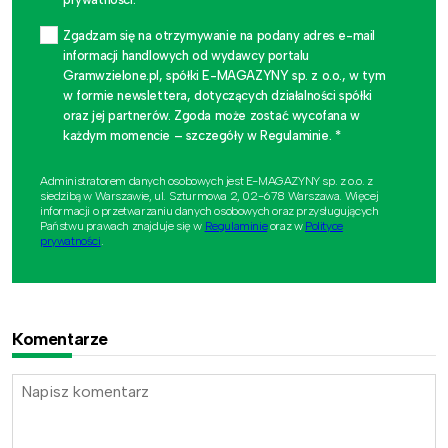
Zgadzam się na otrzymywanie na podany adres e-mail
informacji handlowych od wydawcy portalu
Gramwzielone.pl, spółki E-MAGAZYNY sp. z o.o., w tym
w formie newslettera, dotyczących działalności spółki
oraz jej partnerów. Zgoda może zostać wycofana w
każdym momencie – szczegóły w Regulaminie. *
Administratorem danych osobowych jest E-MAGAZYNY sp. z o.o. z
siedzibą w Warszawie, ul. Szturmowa 2, 02-678 Warszawa. Więcej
informacji o przetwarzaniu danych osobowych oraz przysługujących
Państwu prawach znajduje się w
Regulaminie
oraz w
Polityce
prywatności
.
Komentarze