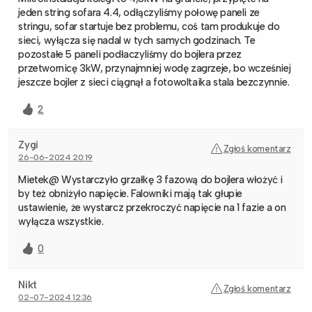
jeden string sofara 4.4, odłączyliśmy połowę paneli ze
stringu, sofar startuje bez problemu, coś tam produkuje do
sieci, wyłącza się nadal w tych samych godzinach. Te
pozostałe 5 paneli podłaczyliśmy do bojlera przez
przetwornicę 3kW, przynajmniej wodę zagrzeje, bo wcześniej
jeszcze bojler z sieci ciągnął a fotowoltaika stala bezczynnie.
2
Zygi
Zgłoś komentarz
26-06-2024 20:19
Mietek@ Wystarczyło grzałkę 3 fazową do bojlera włożyć i
by też obniżyło napięcie. Falowniki mają tak głupie
ustawienie, że wystarcz przekroczyć napięcie na 1 fazie a on
wyłącza wszystkie.
0
Nikt
Zgłoś komentarz
02-07-2024 12:36