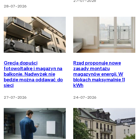
27-07-2026
28-07-2026
Grecja dopuści
Rząd proponuje nowe
fotowoltaikę i magazyn na
zasady montażu
balkonie. Nadwyżek nie
magazynów energii. W
będzie można oddawać do
blokach maksymalnie 11
sieci
kWh
27-07-2026
24-07-2026