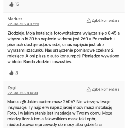
15
Mariusz
Zgłoś komentarz
22-06-2024 07:28
Złodzieje. Moja instalacja fotowoltaiczna wyłącza się o 8.45 a
włącza o 16.30 bo napiecie w domu jest 260 v. Po mailach i
pismach dostaje odpowiedzi, u nas napięcie jest ok z
wyrazami szacunku. Nas urządzenie pomiarowe czekam 2
miesiące. A oni piszą o auto konsumpcji. Pieniądze wywalone
w błoto. Banda złodziei i oszustów.
8
Zygi
Zgłoś komentarz
22-06-2024 10:04
Mariusz@ Jakim cudem masz 260V? Nie wierzę w twoje
insynuacje. Ty najpierw napisz jakiej mocy masz instalację
Foto, i w jakim stanie jest instalacja w Twoim domu. Może
miedzy licznikiem a falownikiem masz taki opór,
niedostosowane przewody do mocy albo gdzieś na