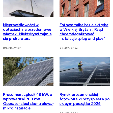
Nieprawidłowości w
Fotowoltaika bez elektryka
dotacjach na przydomowe
w Wielkiej Brytanii. Rząd
wiatraki. Niektórymi zajmie
chce zalegalizować
się prokuratura
instalacje „plug and play”
03-08-2026
29-07-2026
Prosument zgłosił 48 kW, a
Rynek prosumenckiej
wprowadzał 700 kW.
fotowoltaiki przyspiesza po
Operator sieci skontrolował
słabym początku 2026
mikroinstalacje