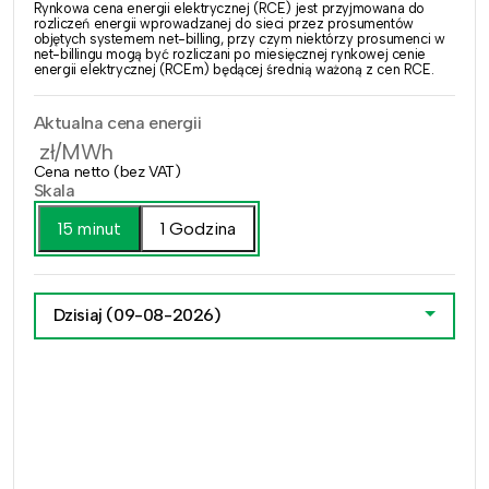
Rynkowa cena energii elektrycznej (RCE) jest przyjmowana do
rozliczeń energii wprowadzanej do sieci przez prosumentów
objętych systemem net-billing, przy czym niektórzy prosumenci w
net-billingu mogą być rozliczani po miesięcznej rynkowej cenie
energii elektrycznej (RCEm) będącej średnią ważoną z cen RCE.
Aktualna cena energii
zł/MWh
Cena netto (bez VAT)
Skala
15 minut
1 Godzina
Dzisiaj
(09-08-2026)