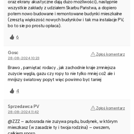
oraz ekrany akustyczne dają dużo możliwości), następnie
wszystkie zakłady z udziałem Skarbu Państwa, a dopiero
potem nowo budowane i remontowane budynki mieszkalne
(zresztą większość nowych budynków i tak ma instalacje PV,
bo to sie po prostu opłaca).
6
Gosc
Zgłoś komentarz
28-08-2024 10:23
Brawo , pamiętać rodacy , jak zachodnie kraje zmniejsza
zużycie węgla, gazu czy ropy to nie tylko mniej co2 ale i
mnijszy światowy popyt więc powinno być taniej
4
Sprzedawca PV
Zgłoś komentarz
28-08-2024 11:42
@ZZZ – autosrada nie zużywa prądu, budynek, w którym
mieszkasz (w zasadzie ty i twoja rodzina) – owszem,
całkiem sporo.