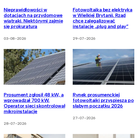
Nieprawidłowości w
Fotowoltaika bez elektryka
dotacjach na przydomowe
w Wielkiej Brytanii. Rząd
wiatraki. Niektórymi zajmie
chce zalegalizować
się prokuratura
instalacje „plug and play”
03-08-2026
29-07-2026
Prosument zgłosił 48 kW, a
Rynek prosumenckiej
wprowadzał 700 kW.
fotowoltaiki przyspiesza po
Operator sieci skontrolował
słabym początku 2026
mikroinstalacje
27-07-2026
28-07-2026