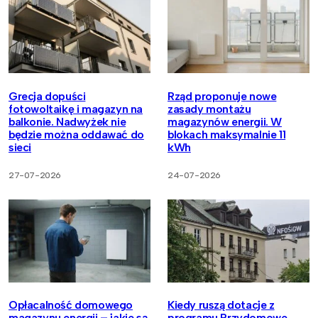
Grecja dopuści
Rząd proponuje nowe
fotowoltaikę i magazyn na
zasady montażu
balkonie. Nadwyżek nie
magazynów energii. W
będzie można oddawać do
blokach maksymalnie 11
sieci
kWh
27-07-2026
24-07-2026
Opłacalność domowego
Kiedy ruszą dotacje z
magazynu energii – jakie są
programu Przydomowe