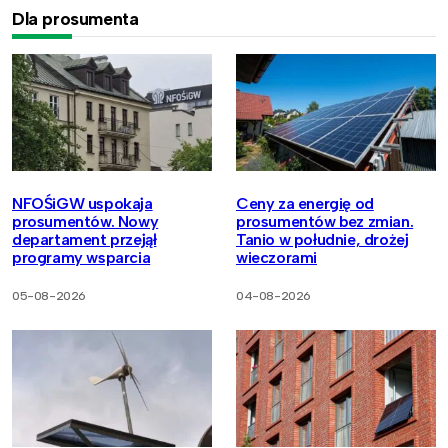
Dla prosumenta
NFOŚiGW uspokaja
Ceny za energię od
prosumentów. Nowy
prosumentów bez zmian.
departament przejął
Tanio w południe, drożej
programy wsparcia
wieczorami
05-08-2026
04-08-2026