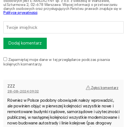
osobowych jest E-MAGAZYNY sp. z o.o. z siedzibą w Warszawie,
ul.Szturmowa 2, 02-678 Warszawa. Więcej informacji o przetwarzaniu
danych osobowych oraz przysługujących Państwu prawach znajduje się w
Polityce prywatności
.
Dodaj komentarz
Zapamiętaj moje dane w tej przeglądarce podczas pisania
kolejnych komentarzy.
ZZZ
Zgłoś komentarz
28-08-2024 09:02
Również w Polsce podobny obowiązek należy wprowadzić,
ale powinien objąć w pierwszej kolejności wszystkie nowe i
remontowane budynki rządowe, samorządowe i użyteczności
publicznej, w następnej kolejności wszystkie modernizowane i
nowo budowane autostrady i linie kolejowe (pas drogowy