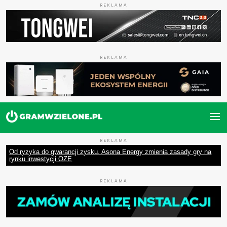
REKLAMA
REKLAMA
REKLAMA
Od ryzyka do gwarancji zysku. Asona Energy zmienia zasady gry na
rynku inwestycji OZE
REKLAMA