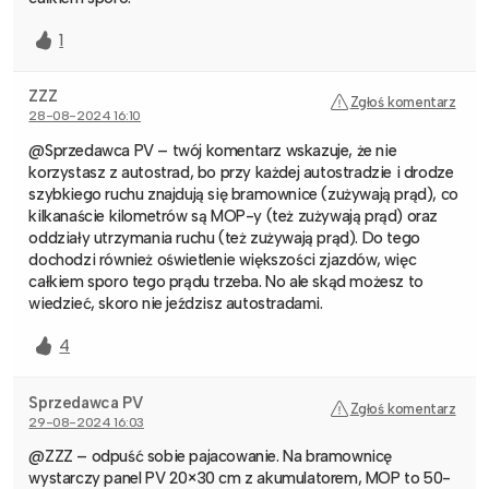
1
ZZZ
Zgłoś komentarz
28-08-2024 16:10
@Sprzedawca PV – twój komentarz wskazuje, że nie
korzystasz z autostrad, bo przy każdej autostradzie i drodze
szybkiego ruchu znajdują się bramownice (zużywają prąd), co
kilkanaście kilometrów są MOP-y (też zużywają prąd) oraz
oddziały utrzymania ruchu (też zużywają prąd). Do tego
dochodzi również oświetlenie większości zjazdów, więc
całkiem sporo tego prądu trzeba. No ale skąd możesz to
wiedzieć, skoro nie jeździsz autostradami.
4
Sprzedawca PV
Zgłoś komentarz
29-08-2024 16:03
@ZZZ – odpuść sobie pajacowanie. Na bramownicę
wystarczy panel PV 20×30 cm z akumulatorem, MOP to 50-