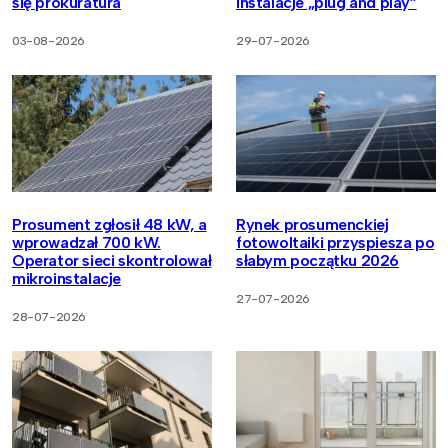
się prokuratura
instalacje „plug and play”
03-08-2026
29-07-2026
Prosument zgłosił 48 kW, a
Rynek prosumenckiej
wprowadzał 700 kW.
fotowoltaiki przyspiesza po
Operator sieci skontrolował
słabym początku 2026
mikroinstalacje
27-07-2026
28-07-2026