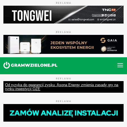
REKLAMA
REKLAMA
REKLAMA
Od ryzyka do gwarancji zysku. Asona Energy zmienia zasady gry na
rynku inwestycji OZE
REKLAMA