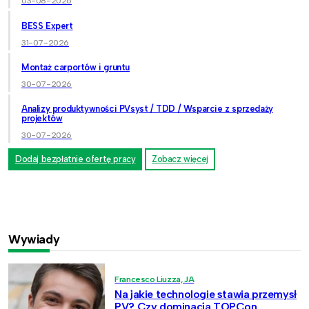
03-08-2026
BESS Expert
31-07-2026
Montaż carportów i gruntu
30-07-2026
Analizy produktywności PVsyst / TDD / Wsparcie z sprzedaży
projektów
30-07-2026
Dodaj bezpłatnie ofertę pracy
Zobacz więcej
Wywiady
Francesco Liuzza, JA
Na jakie technologie stawia przemysł
PV? Czy dominacja TOPCon