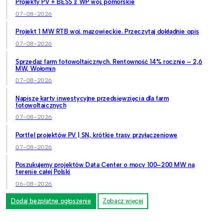
Projekty PV + BESS z WP woj. pomorskie
07-08-2026
Projekt 1 MW RTB woj. mazowieckie. Przeczytaj dokładnie opis
07-08-2026
Sprzedaż farm fotowoltaicznych. Rentowność 14% rocznie – 2,6
MW, Wołomin
07-08-2026
Napiszę karty inwestycyjne przedsięwzięcia dla farm
fotowoltaicznych
07-08-2026
Portfel projektów PV | SN, krótkie trasy przyłączeniowe
07-08-2026
Poszukujemy projektów Data Center o mocy 100–200 MW na
terenie całej Polski
06-08-2026
Dodaj bezpłatne ogłoszenie
Zobacz więcej