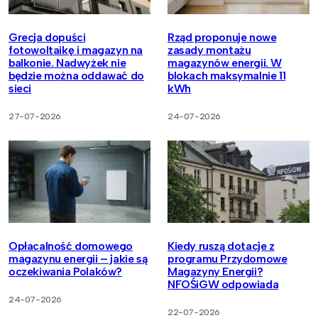
Grecja dopuści
Rząd proponuje nowe
fotowoltaikę i magazyn na
zasady montażu
balkonie. Nadwyżek nie
magazynów energii. W
będzie można oddawać do
blokach maksymalnie 11
sieci
kWh
27-07-2026
24-07-2026
Opłacalność domowego
Kiedy ruszą dotacje z
magazynu energii – jakie są
programu Przydomowe
oczekiwania Polaków?
Magazyny Energii?
NFOŚiGW odpowiada
24-07-2026
22-07-2026