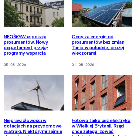
NFOŚiGW uspokaja
Ceny za energię od
prosumentów. Nowy
prosumentów bez zmian.
departament przejął
Tanio w południe, drożej
programy wsparcia
wieczorami
05-08-2026
04-08-2026
Nieprawidłowości w
Fotowoltaika bez elektryka
dotacjach na przydomowe
w Wielkiej Brytanii. Rząd
wiatraki. Niektórymi zajmie
chce zalegalizować