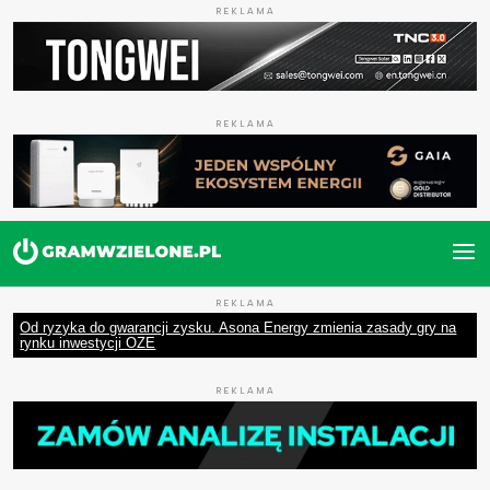
REKLAMA
REKLAMA
REKLAMA
Od ryzyka do gwarancji zysku. Asona Energy zmienia zasady gry na
rynku inwestycji OZE
REKLAMA