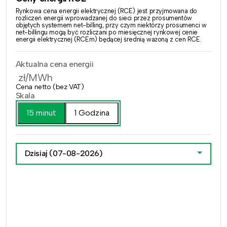
Rynkowa cena energii elektrycznej (RCE) jest przyjmowana do
rozliczeń energii wprowadzanej do sieci przez prosumentów
objętych systemem net-billing, przy czym niektórzy prosumenci w
net-billingu mogą być rozliczani po miesięcznej rynkowej cenie
energii elektrycznej (RCEm) będącej średnią ważoną z cen RCE.
Aktualna cena energii
zł/MWh
Cena netto (bez VAT)
Skala
15 minut
1 Godzina
Dzisiaj
(07-08-2026)