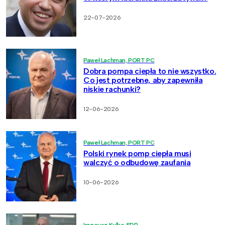
22-07-2026
Paweł Lachman, PORT PC
Dobra pompa ciepła to nie wszystko.
Co jest potrzebne, aby zapewniła
niskie rachunki?
12-06-2026
Paweł Lachman, PORT PC
Polski rynek pomp ciepła musi
walczyć o odbudowę zaufania
10-06-2026
Ireneusz Kulka, EDP