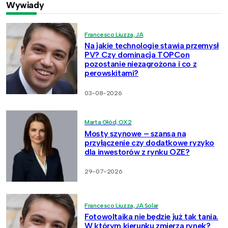
Wywiady
Francesco Liuzza, JA
Na jakie technologie stawia przemysł
PV? Czy dominacja TOPCon
pozostanie niezagrożona i co z
perowskitami?
03-08-2026
Marta Głód, OX2
Mosty szynowe – szansa na
przyłączenie czy dodatkowe ryzyko
dla inwestorów z rynku OZE?
29-07-2026
Francesco Liuzza, JA Solar
Fotowoltaika nie będzie już tak tania.
W którym kierunku zmierza rynek?