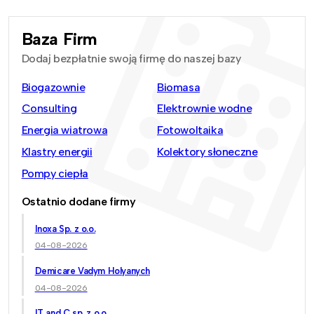
Baza Firm
Dodaj bezpłatnie swoją firmę do naszej bazy
Biogazownie
Biomasa
Consulting
Elektrownie wodne
Energia wiatrowa
Fotowoltaika
Klastry energii
Kolektory słoneczne
Pompy ciepła
Ostatnio dodane firmy
Inoxa Sp. z o.o.
04-08-2026
Demicare Vadym Holyanych
04-08-2026
IT and C sp. z o.o.