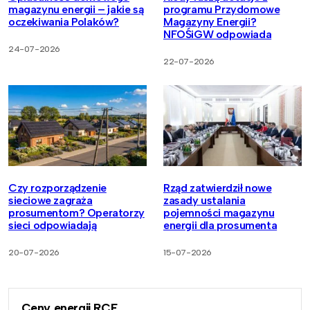
magazynu energii – jakie są
programu Przydomowe
oczekiwania Polaków?
Magazyny Energii?
NFOŚiGW odpowiada
24-07-2026
22-07-2026
Czy rozporządzenie
Rząd zatwierdził nowe
sieciowe zagraża
zasady ustalania
prosumentom? Operatorzy
pojemności magazynu
sieci odpowiadają
energii dla prosumenta
20-07-2026
15-07-2026
Ceny energii RCE