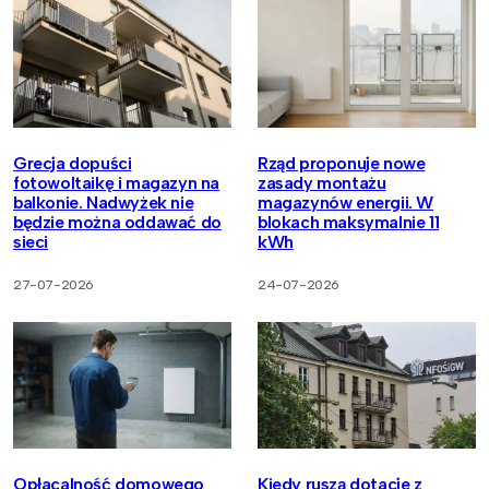
Grecja dopuści
Rząd proponuje nowe
fotowoltaikę i magazyn na
zasady montażu
balkonie. Nadwyżek nie
magazynów energii. W
będzie można oddawać do
blokach maksymalnie 11
sieci
kWh
27-07-2026
24-07-2026
Opłacalność domowego
Kiedy ruszą dotacje z