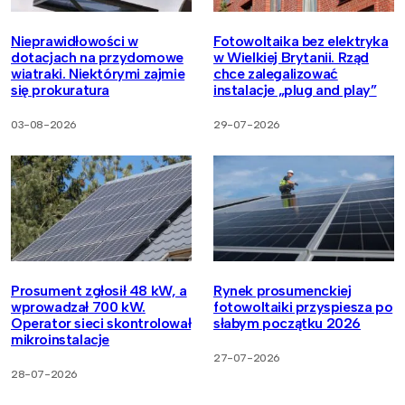
Nieprawidłowości w
Fotowoltaika bez elektryka
dotacjach na przydomowe
w Wielkiej Brytanii. Rząd
wiatraki. Niektórymi zajmie
chce zalegalizować
się prokuratura
instalacje „plug and play”
03-08-2026
29-07-2026
Prosument zgłosił 48 kW, a
Rynek prosumenckiej
wprowadzał 700 kW.
fotowoltaiki przyspiesza po
Operator sieci skontrolował
słabym początku 2026
mikroinstalacje
27-07-2026
28-07-2026