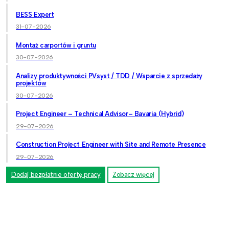
BESS Expert
31-07-2026
Montaż carportów i gruntu
30-07-2026
Analizy produktywności PVsyst / TDD / Wsparcie z sprzedaży
projektów
30-07-2026
Project Engineer – Technical Advisor– Bavaria (Hybrid)
29-07-2026
Construction Project Engineer with Site and Remote Presence
29-07-2026
Dodaj bezpłatnie ofertę pracy
Zobacz więcej