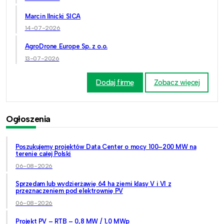
Marcin Ilnicki SICA
14-07-2026
AgroDrone Europe Sp. z o.o.
13-07-2026
Dodaj firmę
Zobacz więcej
Ogłoszenia
Poszukujemy projektów Data Center o mocy 100–200 MW na
terenie całej Polski
06-08-2026
Sprzedam lub wydzierżawię 64 ha ziemi klasy V i VI z
przeznaczeniem pod elektrownię PV
06-08-2026
Projekt PV – RTB – 0,8 MW / 1,0 MWp