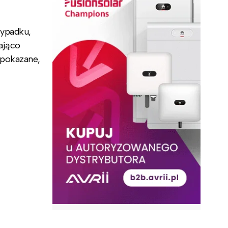
zypadku,
ająco
 pokazane,