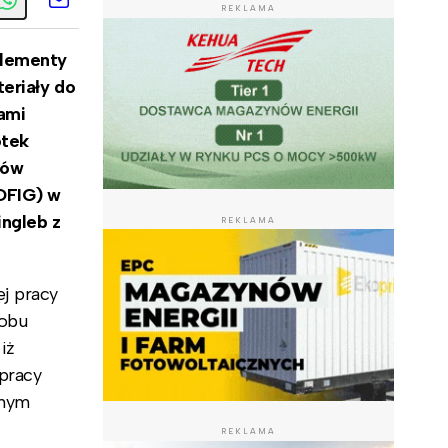
REKLAMA
elementy
eriały do
iami
otek
rów
DFIG) w
ingleb z
REKLAMA
j pracy
 obu
iż
pracy
wnym
REKLAMA