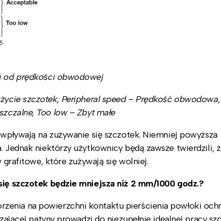
ści od prędkości obwodowej
życie szczotek, Peripheral speed
–
Prędkość obwodowa
zczalne, Too low
–
Zbyt małe
e wpływają na zużywanie się szczotek. Niemniej powyższa
. Jednak niektórzy użytkownicy będą zawsze twierdzili, ż
 grafitowe, które zużywają się wolniej.
 się szczotek będzie mniejsza niż 2 mm/1000 godz.?
zenia na powierzchni kontaktu pierścienia powłoki ochr
czającej patyny prowadzi do niezupełnie idealnej pracy sz