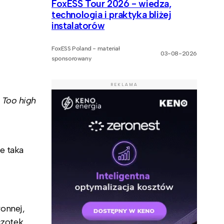
FoxESS Tour 2026 - wiedza,
technologia i praktyka bliżej
instalatorów
FoxESS Poland - materiał
03-08-2026
sponsorowany
REKLAMA
,
Too high
e taka
onnej,
czotek.