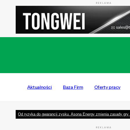
REKLAMA
Aktualności
Baza Firm
Oferty pracy
Od ryzyka do gwarancji zysku. Asona Energy zmienia zasady gry 
REKLAMA