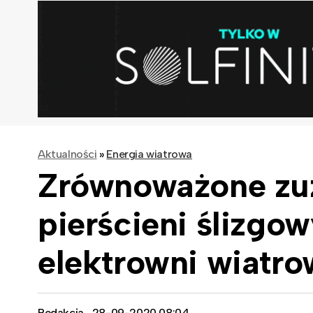
Aktualności
»
Energia wiatrowa
Zrównoważone zuż
pierścieni ślizgo
elektrowni wiatr
Redakcja
28-09-2020 08:04