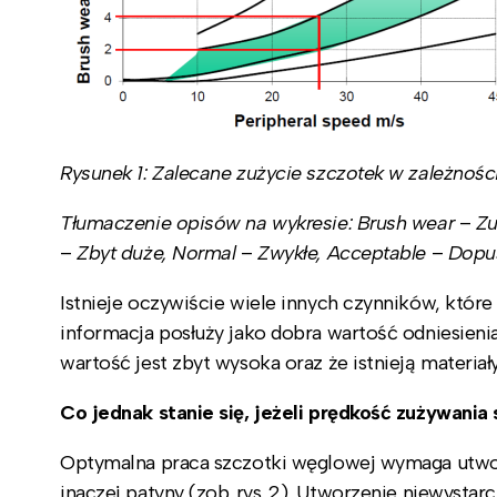
Rysunek 1: Zalecane zużycie szczotek w zależno
Tłumaczenie opisów na wykresie: Brush wear
–
Zu
–
Zbyt duże, Normal
–
Zwykłe, Acceptable
–
Dopus
Istnieje oczywiście wiele innych czynników, któr
informacja posłuży jako dobra wartość odniesienia
wartość jest zbyt wysoka oraz że istnieją materiały
Co jednak stanie się, jeżeli prędkość zużywania
Optymalna praca szczotki węglowej wymaga utwor
inaczej patyny (zob. rys. 2). Utworzenie niewystar