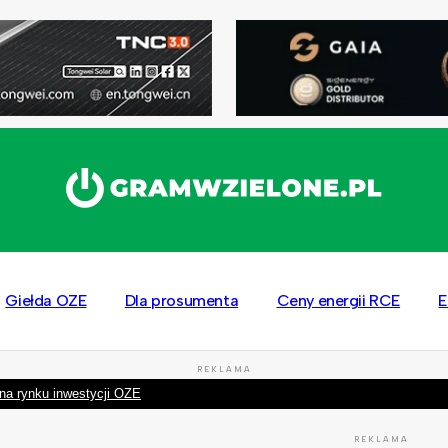
Giełda OZE
Dla prosumenta
Ceny energii RCE
E
REKLAMA
na rynku inwestycji OZE
REKLAMA