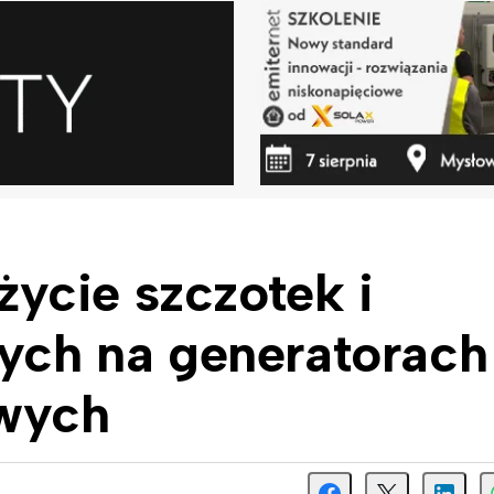
ycie szczotek i
wych na generatorach
owych