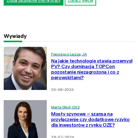
Dodaj bezpłatnie ofertę pracy
Zobacz więcej
Wywiady
Francesco Liuzza, JA
Na jakie technologie stawia przemysł
PV? Czy dominacja TOPCon
pozostanie niezagrożona i co z
perowskitami?
03-08-2026
Marta Głód, OX2
Mosty szynowe – szansa na
przyłączenie czy dodatkowe ryzyko
dla inwestorów z rynku OZE?
29-07-2026