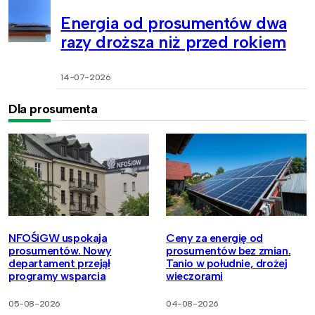
Energia od prosumentów dwa
razy droższa niż przed rokiem
14-07-2026
Dla prosumenta
NFOŚiGW uspokaja
Ceny za energię od
prosumentów. Nowy
prosumentów bez zmian.
departament przejął
Tanio w południe, drożej
programy wsparcia
wieczorami
05-08-2026
04-08-2026