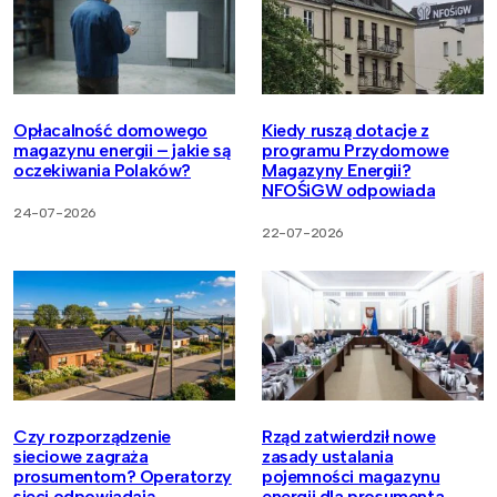
Opłacalność domowego
Kiedy ruszą dotacje z
magazynu energii – jakie są
programu Przydomowe
oczekiwania Polaków?
Magazyny Energii?
NFOŚiGW odpowiada
24-07-2026
22-07-2026
Czy rozporządzenie
Rząd zatwierdził nowe
sieciowe zagraża
zasady ustalania
prosumentom? Operatorzy
pojemności magazynu
sieci odpowiadają
energii dla prosumenta