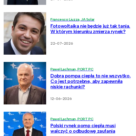
Francesco Liuzza, JA Solar
Fotowoltaika nie będzie już tak tania.
W którym kierunku zmierza rynek?
22-07-2026
Paweł Lachman, PORT PC
Dobra pompa ciepła to nie wszystko.
Co jest potrzebne, aby zapewniła
niskie rachunki?
12-06-2026
Paweł Lachman, PORT PC
Polski rynek pomp ciepła musi
walczyć o odbudowę zaufania