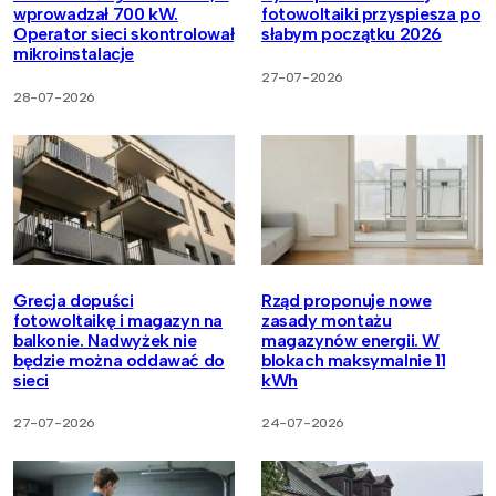
wprowadzał 700 kW.
fotowoltaiki przyspiesza po
Operator sieci skontrolował
słabym początku 2026
mikroinstalacje
27-07-2026
28-07-2026
Grecja dopuści
Rząd proponuje nowe
fotowoltaikę i magazyn na
zasady montażu
balkonie. Nadwyżek nie
magazynów energii. W
będzie można oddawać do
blokach maksymalnie 11
sieci
kWh
27-07-2026
24-07-2026