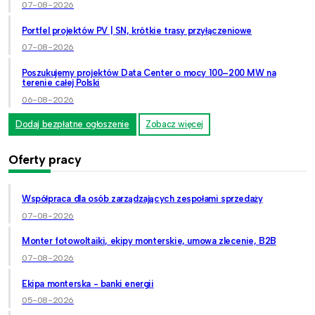
07-08-2026
Portfel projektów PV | SN, krótkie trasy przyłączeniowe
07-08-2026
Poszukujemy projektów Data Center o mocy 100–200 MW na
terenie całej Polski
06-08-2026
Dodaj bezpłatne ogłoszenie
Zobacz więcej
Oferty pracy
Współpraca dla osób zarządzających zespołami sprzedaży
07-08-2026
Monter fotowoltaiki, ekipy monterskie, umowa zlecenie, B2B
07-08-2026
Ekipa monterska - banki energii
05-08-2026