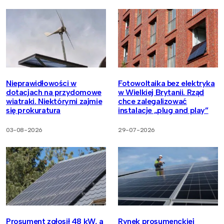
Nieprawidłowości w
Fotowoltaika bez elektryka
dotacjach na przydomowe
w Wielkiej Brytanii. Rząd
wiatraki. Niektórymi zajmie
chce zalegalizować
się prokuratura
instalacje „plug and play”
03-08-2026
29-07-2026
Prosument zgłosił 48 kW, a
Rynek prosumenckiej