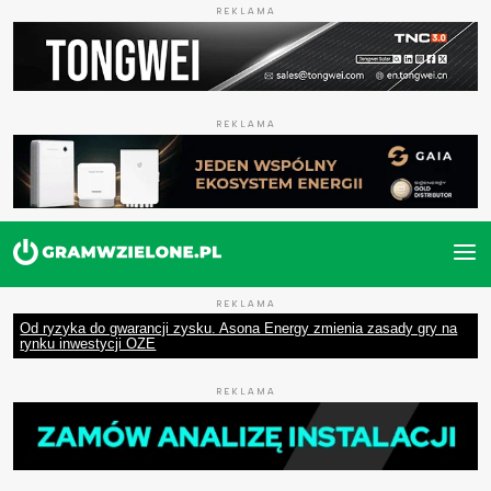
REKLAMA
REKLAMA
REKLAMA
Od ryzyka do gwarancji zysku. Asona Energy zmienia zasady gry na
rynku inwestycji OZE
REKLAMA