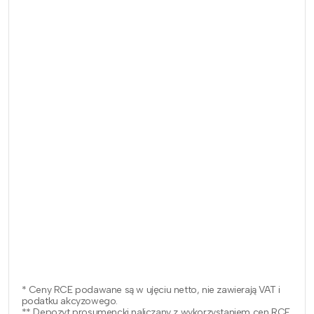
* Ceny RCE podawane są w ujęciu netto, nie zawierają VAT i
podatku akcyzowego.
** Depozyt prosumencki naliczany z wykorzystaniem cen RCE