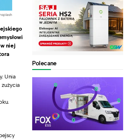
nsplash
pejskiego
zemysłowi
w niej
tora
Polecane
. Unia
 zużycia
oku.
pejscy