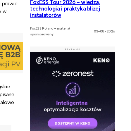
FoxESS Tour 2026 - wiedza,
e prawie
technologia i praktyka bliżej
e w
instalatorów
FoxESS Poland - materiał
03-08-2026
sponsorowany
REKLAMA
ąskie
pisane
talowe