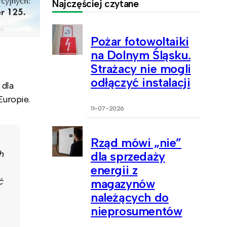
Najczęściej czytane
Pożar fotowoltaiki
na Dolnym Śląsku.
Strażacy nie mogli
odłączyć instalacji
 dla
Europie.
11-07-2026
Rząd mówi „nie”
h
dla sprzedaży
energii z
ć
magazynów
należących do
nieprosumentów