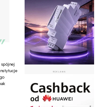
 spójnej
nstytucje
REKLAMA
ego
nak