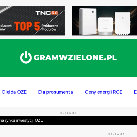
Giełda OZE
Dla prosumenta
Ceny energii RCE
E
REKLAMA
na rynku inwestycji OZE
REKLAMA