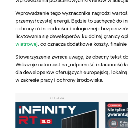
wprowadzenia pozacenowych kryteriów w aukcja
Wprowadzenie tego wyznacznika nagrodzi wartość
przemysł czystej energii. Będzie to zachęcać do
ochrony różnorodności biologicznej i bezpieczeń
licytowania się deweloperów ku dolnej granicy op
wiatrowej
, co oznacza dodatkowe koszty, finaln
Stowarzyszenie zwraca uwagę, że obecny tekst do
Wskazuje natomiast na „odporność i staranność 
dla deweloperów oferujących europejską, lokalną 
w zakresie pracy i ochrony środowiska.
REKLAMA