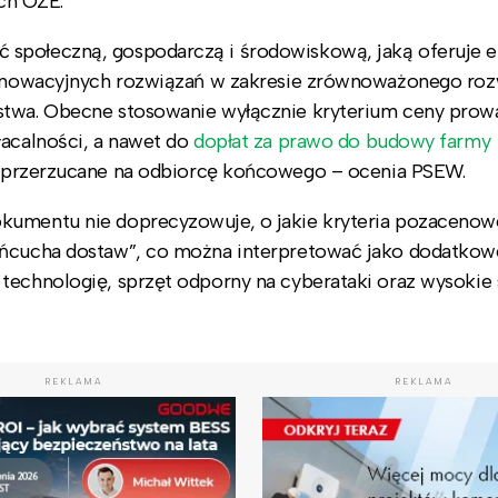
ch OZE.
 społeczną, gospodarczą i środowiskową, jaką oferuje e
 innowacyjnych rozwiązań w zakresie zrównoważonego roz
stwa. Obecne stosowanie wyłącznie kryterium ceny prow
łacalności, a nawet do
dopłat za prawo do budowy farmy
ie przerzucane na odbiorcę końcowego – ocenia PSEW.
kumentu nie doprecyzowuje, o jakie kryteria pozacenow
łańcucha dostaw”, co można interpretować jako dodatkow
technologię, sprzęt odporny na cyberataki oraz wysokie
REKLAMA
REKLAMA