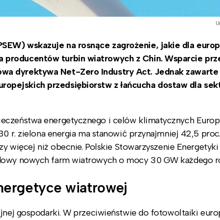
U
PSEW) wskazuje na rosnące zagrożenie, jakie dla euro
a producentów turbin wiatrowych z Chin. Wsparcie pr
wa dyrektywa Net-Zero Industry Act. Jednak zawarte 
opejskich przedsiębiorstw z łańcucha dostaw dla sek
ieczeństwa energetycznego i celów klimatycznych Europy
30 r. zielona energia ma stanowić przynajmniej 42,5 proc.
azy więcej niż obecnie. Polskie Stowarzyszenie Energetyki
budowy nowych farm wiatrowych o mocy 30 GW każdego r
nergetyce wiatrowej
ijnej gospodarki. W przeciwieństwie do fotowoltaiki euro