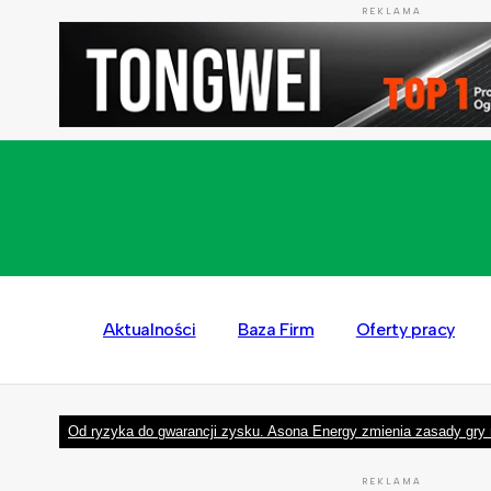
REKLAMA
Aktualności
Baza Firm
Oferty pracy
Od ryzyka do gwarancji zysku. Asona Energy zmienia zasady gry 
REKLAMA