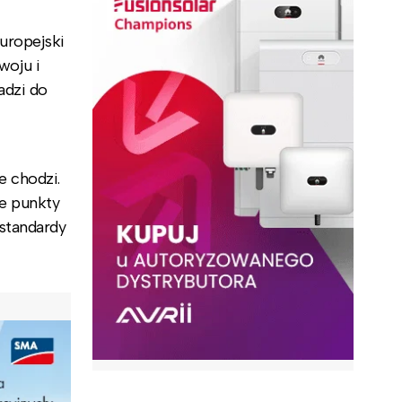
uropejski
woju i
adzi do
e chodzi.
e punkty
 standardy