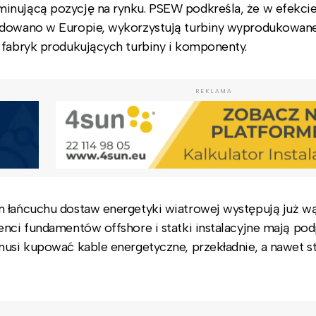
inującą pozycję na rynku. PSEW podkreśla, że w efekci
budowano w Europie, wykorzystują turbiny wyprodukowan
 fabryk produkujących turbiny i komponenty.
REKLAMA
m łańcuchu dostaw energetyki wiatrowej występują już w
enci fundamentów offshore i statki instalacyjne mają pod
musi kupować kable energetyczne, przekładnie, a nawet s