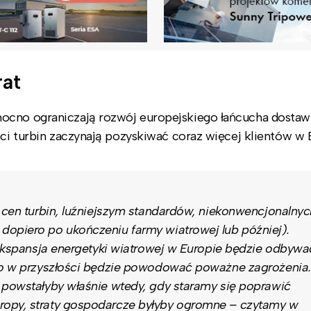
rat
ocno ograniczają rozwój europejskiego łańcucha dostaw
nci turbin zaczynają pozyskiwać coraz więcej klientów w 
h cen turbin, luźniejszym standardów, niekonwencjonalnyc
dopiero po ukończeniu farmy wiatrowej lub później).
e ekspansja energetyki wiatrowej w Europie będzie odbywa
 co w przyszłości będzie powodować poważne zagrożenia.
 powstałyby właśnie wtedy, gdy staramy się poprawić
ropy, straty gospodarcze byłyby ogromne – czytamy w