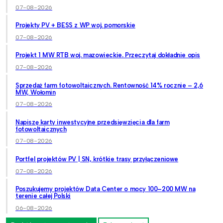
07-08-2026
Projekty PV + BESS z WP woj. pomorskie
07-08-2026
Projekt 1 MW RTB woj. mazowieckie. Przeczytaj dokładnie opis
07-08-2026
Sprzedaż farm fotowoltaicznych. Rentowność 14% rocznie – 2,6
MW, Wołomin
07-08-2026
Napiszę karty inwestycyjne przedsięwzięcia dla farm
fotowoltaicznych
07-08-2026
Portfel projektów PV | SN, krótkie trasy przyłączeniowe
07-08-2026
Poszukujemy projektów Data Center o mocy 100–200 MW na
terenie całej Polski
06-08-2026