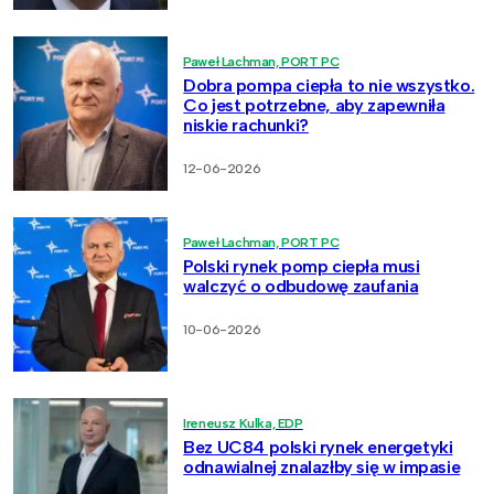
Paweł Lachman, PORT PC
Dobra pompa ciepła to nie wszystko.
Co jest potrzebne, aby zapewniła
niskie rachunki?
12-06-2026
Paweł Lachman, PORT PC
Polski rynek pomp ciepła musi
walczyć o odbudowę zaufania
10-06-2026
Ireneusz Kulka, EDP
Bez UC84 polski rynek energetyki
odnawialnej znalazłby się w impasie