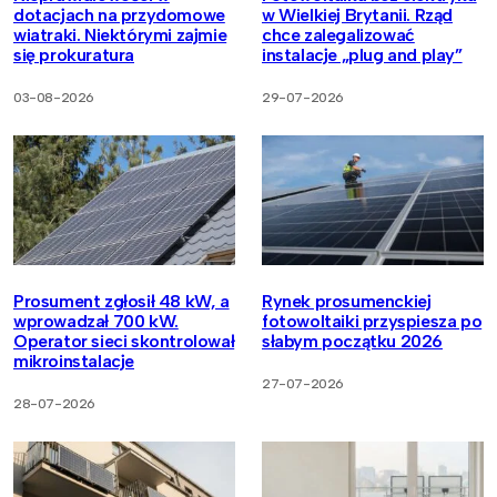
dotacjach na przydomowe
w Wielkiej Brytanii. Rząd
wiatraki. Niektórymi zajmie
chce zalegalizować
się prokuratura
instalacje „plug and play”
03-08-2026
29-07-2026
Prosument zgłosił 48 kW, a
Rynek prosumenckiej
wprowadzał 700 kW.
fotowoltaiki przyspiesza po
Operator sieci skontrolował
słabym początku 2026
mikroinstalacje
27-07-2026
28-07-2026