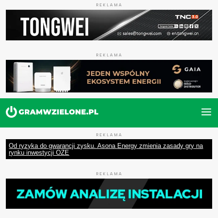
REKLAMA
REKLAMA
REKLAMA
Od ryzyka do gwarancji zysku. Asona Energy zmienia zasady gry na
rynku inwestycji OZE
REKLAMA