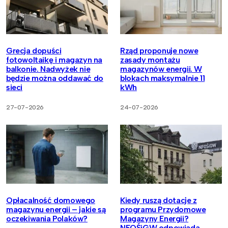
Grecja dopuści
Rząd proponuje nowe
fotowoltaikę i magazyn na
zasady montażu
balkonie. Nadwyżek nie
magazynów energii. W
będzie można oddawać do
blokach maksymalnie 11
sieci
kWh
27-07-2026
24-07-2026
Opłacalność domowego
Kiedy ruszą dotacje z
magazynu energii – jakie są
programu Przydomowe
oczekiwania Polaków?
Magazyny Energii?
NFOŚiGW odpowiada