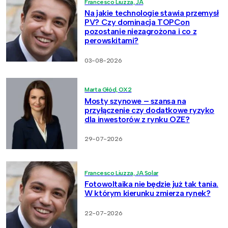
Francesco Liuzza, JA
Na jakie technologie stawia przemysł
PV? Czy dominacja TOPCon
pozostanie niezagrożona i co z
perowskitami?
03-08-2026
Marta Głód, OX2
Mosty szynowe – szansa na
przyłączenie czy dodatkowe ryzyko
dla inwestorów z rynku OZE?
29-07-2026
Francesco Liuzza, JA Solar
Fotowoltaika nie będzie już tak tania.
W którym kierunku zmierza rynek?
22-07-2026