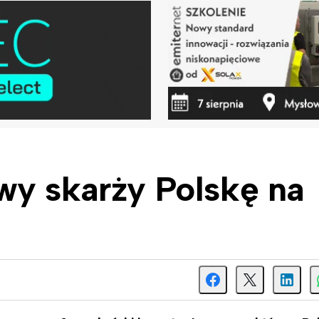
wy skarży Polskę na