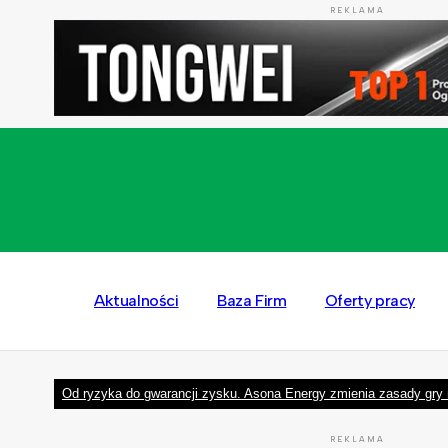
REKLAMA
Aktualności
Baza Firm
Oferty pracy
Od ryzyka do gwarancji zysku. Asona Energy zmienia zasady gry 
REKLAMA