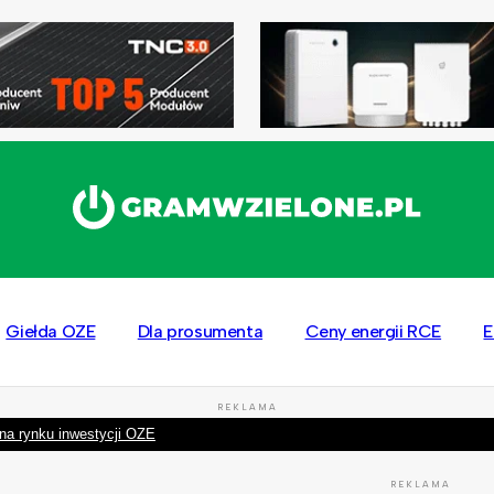
Giełda OZE
Dla prosumenta
Ceny energii RCE
E
REKLAMA
na rynku inwestycji OZE
REKLAMA