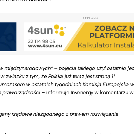
REKLAMA
orów międzynarodowych” – pojęcia takiego użył ostatnio je
wiązku z tym, że Polska już teraz jest stroną 11
mczasem w ostatnich tygodniach Komisja Europejska wy
ę praworządności
– informuje Invenergy w komentarzu w
organy rządowe niezgodnego z prawem rozwiązania