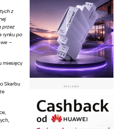
tych z
nej
 przez
a rynku po
owe –
u miesięcy
do Skarbu
REKLAMA
że
ce,
nych,