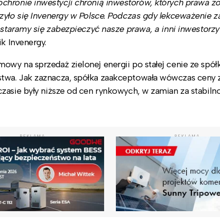
ronie inwestycji chronią inwestorów, których prawa zo
zyło się Invenergy w Polsce. Podczas gdy lekceważenie 
 staramy się zabezpieczyć nasze prawa, a inni inwestorzy
k Invenergy.
wy na sprzedaż zielonej energii po stałej cenie ze spół
twa. Jak zaznacza, spółka zaakceptowała wówczas ceny z
zasie były niższe od cen rynkowych, w zamian za stabiln
REKLAMA
REKLAMA