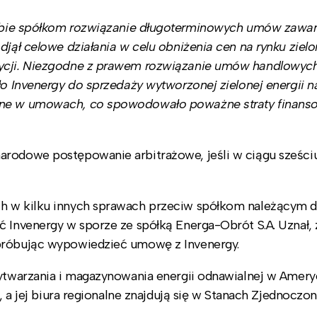
iebie spółkom rozwiązanie długoterminowych umów zawar
djął celowe działania w celu obniżenia cen na rynku zielo
tycji. Niezgodne z prawem rozwiązanie umów handlowych
ło Invenergy do sprzedaży wytworzonej zielonej energii n
wane w umowach, co spowodowało poważne straty finans
arodowe postępowanie arbitrażowe, jeśli w ciągu sześci
ch w kilku innych sprawach przeciw spółkom należącym 
ć Invenergy w sporze ze spółką Energa-Obrót S.A. Uznał, 
 próbując wypowiedzieć umowę z Invenergy.
wytwarzania i magazynowania energii odnawialnej w Amery
o, a jej biura regionalne znajdują się w Stanach Zjednoczo