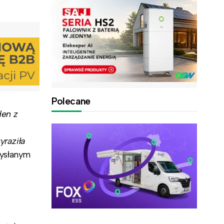
Polecane
den z
raziła
ysłanym