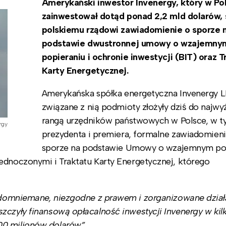
Amerykański inwestor Invenergy, który w Po
zainwestował dotąd ponad 2,2 mld dolarów, 
polskiemu rządowi zawiadomienie o sporze 
podstawie dwustronnej umowy o wzajemny
popieraniu i ochronie inwestycji (BIT) oraz T
Karty Energetycznej.
Amerykańska spółka energetyczna Invenergy 
związane z nią podmioty złożyły dziś do najwy
rangą urzędników państwowych w Polsce, w t
rgy
prezydenta i premiera, formalne zawiadomieni
sporze na podstawie Umowy o wzajemnym pop
ednoczonymi i Traktatu Karty Energetycznej, którego
domniemane, niezgodne z prawem i zorganizowane dział
zczyły finansową opłacalność inwestycji Invenergy w kil
00 milionów dolarów”.