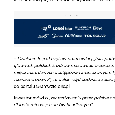
REKLAMA
–
Działanie to jest częścią potencjalnej „fali sp
głównych polskich środków masowego przekazu, w z
międzynarodowych postępowań arbitrażowych. Ty
„poważne obawy”, że polski rząd podważa zasad
do portalu Gramwzielone.pl.
Inwestor mówi o
„zaaranżowaniu przez polskie 
długoterminowych umów handlowych”
.