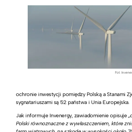
Fot. Invene
ochronie inwestycji pomiędzy Polską a Stanami Zj
sygnatariuszami są 52 państwa i Unia Europejska.
Jak informuje Invenergy, zawiadomienie opisuje
„
Polski równoznaczne z wywłaszczeniem, które znis
farm wiatrowych, na szkodę w wysokości około 7