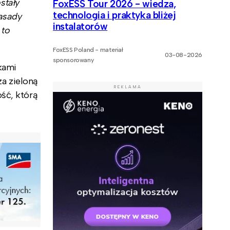
stały
FoxESS Tour 2026 - wiedza,
technologia i praktyka bliżej
zasady
instalatorów
 to
FoxESS Poland - materiał
03-08-2026
sponsorowany
kami
a zieloną
REKLAMA
ość, którą