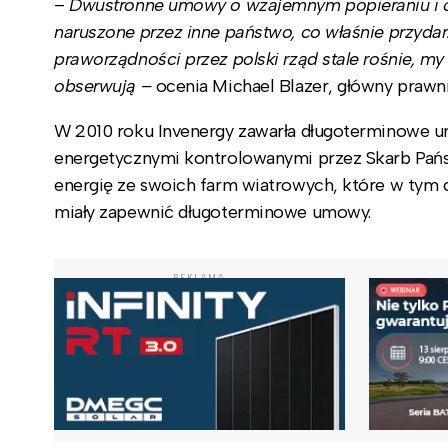
–
Dwustronne umowy o wzajemnym popieraniu i och
naruszone przez inne państwo, co właśnie przydar
praworządności przez polski rząd stale rośnie, my
obserwują –
ocenia Michael Blazer, główny prawni
W 2010 roku Invenergy zawarła długoterminowe umo
energetycznymi kontrolowanymi przez Skarb Pańs
energię ze swoich farm wiatrowych, które w tym c
miały zapewnić długoterminowe umowy.
REKLAMA