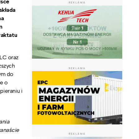
lsce
REKLAMA
składa
na
m
raktatu
LLC oraz
ższych
REKLAMA
ym do
e o
ieraniu i
ania
kanaście
REKLAMA