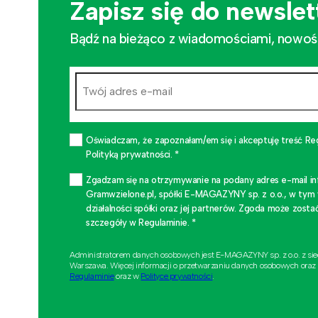
Zapisz się do newslet
Bądź na bieżąco z wiadomościami, nowościa
Oświadczam, że zapoznałam/em się i akceptuję treść Re
Polityką prywatności. *
Zgadzam się na otrzymywanie na podany adres e-mail i
Gramwzielone.pl, spółki E-MAGAZYNY sp. z o.o., w tym
działalności spółki oraz jej partnerów. Zgoda może zo
szczegóły w Regulaminie. *
Administratorem danych osobowych jest E-MAGAZYNY sp. z o.o. z si
Warszawa. Więcej informacji o przetwarzaniu danych osobowych oraz
Regulaminie
oraz w
Polityce prywatności
.