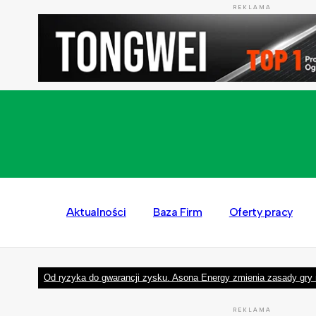
REKLAMA
Aktualności
Baza Firm
Oferty pracy
Od ryzyka do gwarancji zysku. Asona Energy zmienia zasady gry 
REKLAMA