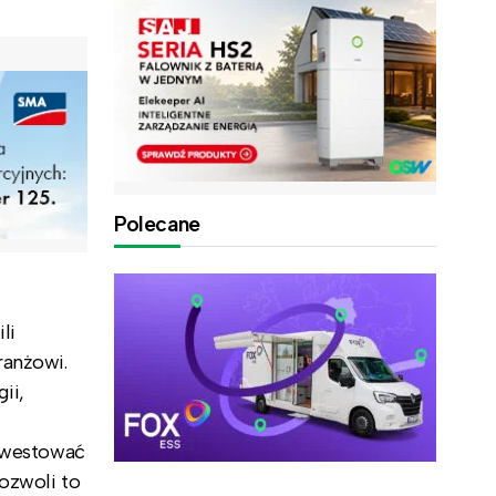
Polecane
li
ranżowi.
ii,
inwestować
ozwoli to