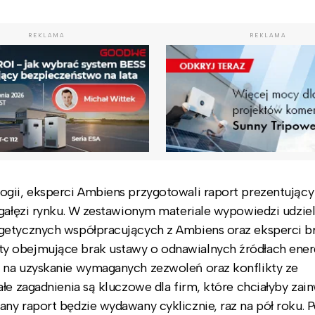
REKLAMA
REKLAMA
ogii, eksperci Ambiens przygotowali raport prezentujący
gałęzi rynku. W zestawionym materiale wypowiedzi udzieli
getycznych współpracujących z Ambiens oraz eksperci b
y obejmujące brak ustawy o odnawialnych źródłach energ
 na uzyskanie wymaganych zezwoleń oraz konflikty ze
ałe zagadnienia są kluczowe dla firm, które chciałyby za
ny raport będzie wydawany cyklicznie, raz na pół roku. P