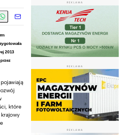
REKLAMA
irm
rzygotowała
wej 2013
 przez
REKLAMA
 pojawiają
rozwój
w
ści, które
t krajowy
ie
REKLAMA