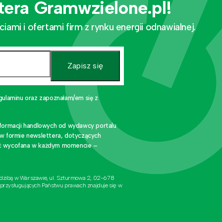
tera Gramwzielone.pl!
mi i ofertami firm z rynku energii odnawialnej.
Zapisz się
gulaminu oraz zapoznałam/em się z
nformacji handlowych od wydawcy portalu
 w formie newslettera, dotyczących
stać wycofana w każdym momencie –
edzibą w Warszawie, ul. Szturmowa 2, 02-678
 przysługujących Państwu prawach znajduje się w