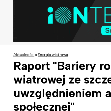
Aktualności
»
Energia wiatrowa
Raport "Bariery r
wiatrowej ze szc
uwzględnieniem a
społecznej"