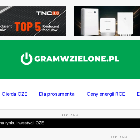
Giełda OZE
Dla prosumenta
Ceny energii RCE
E
REKLAMA
na rynku inwestycji OZE
REKLAMA