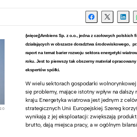
{więcej}Ambiens Sp. z o.o., jedna z czołowych polskich f
działających w obszarze
doradztw
a środ
owiskowego
, p
raport na temat barier rozwoju sektora energetyki wiatro
roku. Jest to pierwszy tak obszerny materiał opracowany
ekspertów spółki.
W wielu sektorach gospodarki wolnorynkowej
się problemy, mające istotny wpływ na dalszy 
kraju. Energetyka wiatrowa jest jednym z celó
strategicznych Unii Europejskiej. Szereg korzy
2.0
wynikają z jej eksploatacji: zwiększają produk
brutto, dają miejsca pracy, a w ogólnym bilans