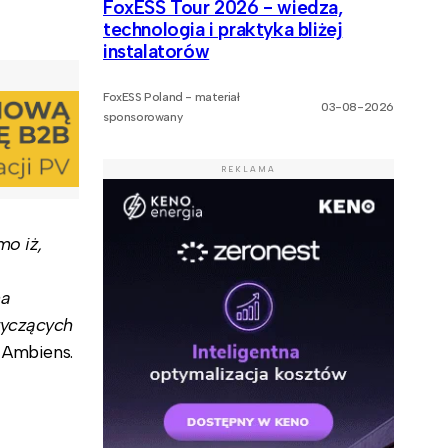
FoxESS Tour 2026 - wiedza,
technologia i praktyka bliżej
instalatorów
FoxESS Poland - materiał
03-08-2026
sponsorowany
REKLAMA
mo iż,
na
tyczących
 Ambiens.