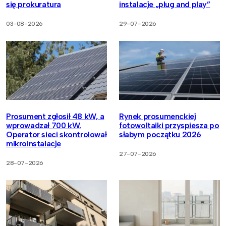
się prokuratura
instalacje „plug and play”
03-08-2026
29-07-2026
Prosument zgłosił 48 kW, a
Rynek prosumenckiej
wprowadzał 700 kW.
fotowoltaiki przyspiesza po
Operator sieci skontrolował
słabym początku 2026
mikroinstalacje
27-07-2026
28-07-2026