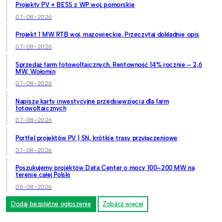
Projekty PV + BESS z WP woj. pomorskie
07-08-2026
Projekt 1 MW RTB woj. mazowieckie. Przeczytaj dokładnie opis
07-08-2026
Sprzedaż farm fotowoltaicznych. Rentowność 14% rocznie – 2,6
MW, Wołomin
07-08-2026
Napiszę karty inwestycyjne przedsięwzięcia dla farm
fotowoltaicznych
07-08-2026
Portfel projektów PV | SN, krótkie trasy przyłączeniowe
07-08-2026
Poszukujemy projektów Data Center o mocy 100–200 MW na
terenie całej Polski
06-08-2026
Dodaj bezpłatne ogłoszenie
Zobacz więcej