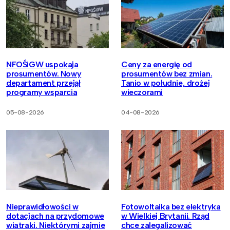
NFOŚiGW uspokaja
Ceny za energię od
prosumentów. Nowy
prosumentów bez zmian.
departament przejął
Tanio w południe, drożej
programy wsparcia
wieczorami
05-08-2026
04-08-2026
Nieprawidłowości w
Fotowoltaika bez elektryka
dotacjach na przydomowe
w Wielkiej Brytanii. Rząd
wiatraki. Niektórymi zajmie
chce zalegalizować