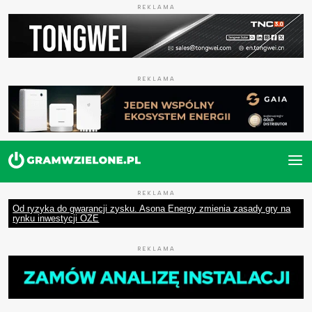
REKLAMA
REKLAMA
REKLAMA
Od ryzyka do gwarancji zysku. Asona Energy zmienia zasady gry na
rynku inwestycji OZE
REKLAMA