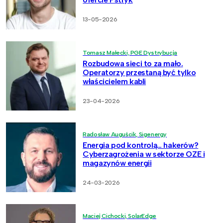
13-05-2026
Tomasz Małecki, PGE Dystrybucja
Rozbudowa sieci to za mało.
Operatorzy przestaną być tylko
właścicielem kabli
23-04-2026
Radosław Auguścik, Sigenergy
Energia pod kontrolą… hakerów?
Cyberzagrożenia w sektorze OZE i
magazynów energii
24-03-2026
Maciej Cichocki, SolarEdge