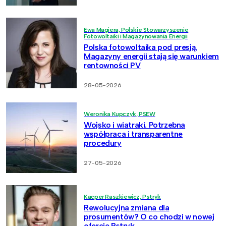
Ewa Magiera, Polskie Stowarzyszenie
Fotowoltaiki i Magazynowania Energii
Polska fotowoltaika pod presją.
Magazyny energii stają się warunkiem
rentowności PV
28-05-2026
Weronika Kupczyk, PSEW
Wojsko i wiatraki. Potrzebna
współpraca i transparentne
procedury
27-05-2026
Kacper Raszkiewicz, Pstryk
Rewolucyjna zmiana dla
prosumentów? O co chodzi w nowej
ofercie Pstryk