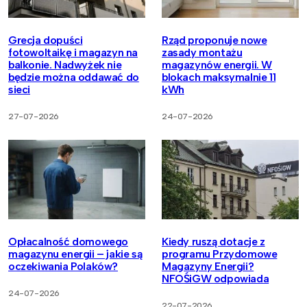
Grecja dopuści
Rząd proponuje nowe
fotowoltaikę i magazyn na
zasady montażu
balkonie. Nadwyżek nie
magazynów energii. W
będzie można oddawać do
blokach maksymalnie 11
sieci
kWh
27-07-2026
24-07-2026
Opłacalność domowego
Kiedy ruszą dotacje z
magazynu energii – jakie są
programu Przydomowe
oczekiwania Polaków?
Magazyny Energii?
NFOŚiGW odpowiada
24-07-2026
22-07-2026