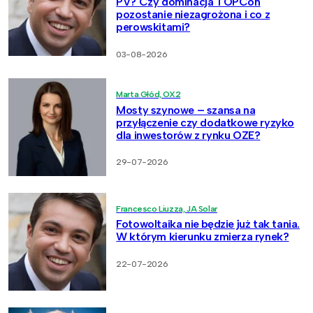
PV? Czy dominacja TOPCon
pozostanie niezagrożona i co z
perowskitami?
03-08-2026
Marta Głód, OX2
Mosty szynowe – szansa na
przyłączenie czy dodatkowe ryzyko
dla inwestorów z rynku OZE?
29-07-2026
Francesco Liuzza, JA Solar
Fotowoltaika nie będzie już tak tania.
W którym kierunku zmierza rynek?
22-07-2026