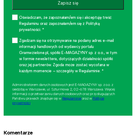
Zapisz się
Oświadczam, że zapoznałam/em się i akceptuję treść
Regulaminu oraz zapoznałam/em się z Polityką
prywatności. *
Zgadzam się na otrzymywanie na podany adres e-mail
informacji handlowych od wydawcy portalu
Gramwzielone.pl, spółki E-MAGAZYNY sp. z o.o., w tym
w formie newslettera, dotyczących działalności spółki
oraz jej partnerów. Zgoda może zostać wycofana w
każdym momencie – szczegóły w Regulaminie. *
Administratorem danych osobowych jest E-MAGAZYNY sp. z o.o. z
siedzibą w Warszawie, ul. Szturmowa 2, 02-678 Warszawa. Więcej
informacji o przetwarzaniu danych osobowych oraz przysługujących
Państwu prawach znajduje się w
Regulaminie
oraz w
Polityce
prywatności
.
Komentarze