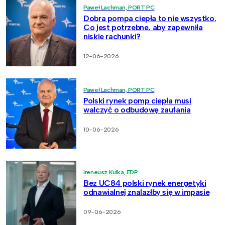
Paweł Lachman, PORT PC
Dobra pompa ciepła to nie wszystko.
Co jest potrzebne, aby zapewniła
niskie rachunki?
12-06-2026
Paweł Lachman, PORT PC
Polski rynek pomp ciepła musi
walczyć o odbudowę zaufania
10-06-2026
Ireneusz Kulka, EDP
Bez UC84 polski rynek energetyki
odnawialnej znalazłby się w impasie
09-06-2026