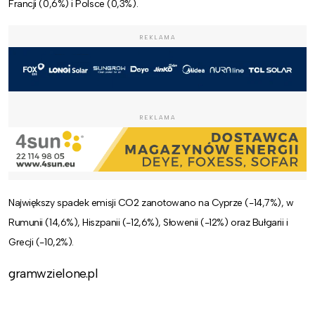
Francji (0,6%) i Polsce (0,3%).
REKLAMA
REKLAMA
Największy spadek emisji CO2 zanotowano na Cyprze (-14,7%), w
Rumunii (14,6%), Hiszpanii (-12,6%), Słowenii (-12%) oraz Bułgarii i
Grecji (-10,2%).
gramwzielone.pl