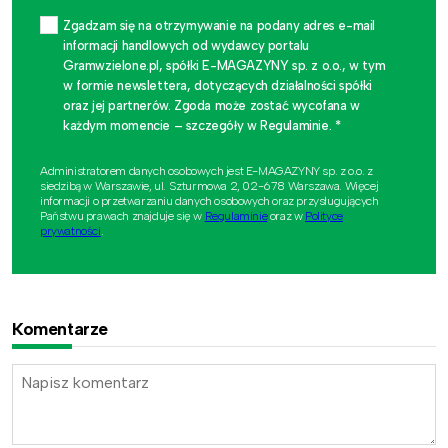
Zgadzam się na otrzymywanie na podany adres e-mail
informacji handlowych od wydawcy portalu
Gramwzielone.pl, spółki E-MAGAZYNY sp. z o.o., w tym
w formie newslettera, dotyczących działalności spółki
oraz jej partnerów. Zgoda może zostać wycofana w
każdym momencie – szczegóły w Regulaminie. *
Administratorem danych osobowych jest E-MAGAZYNY sp. z o.o. z
siedzibą w Warszawie, ul. Szturmowa 2, 02-678 Warszawa. Więcej
informacji o przetwarzaniu danych osobowych oraz przysługujących
Państwu prawach znajduje się w
Regulaminie
oraz w
Polityce
prywatności
.
Komentarze