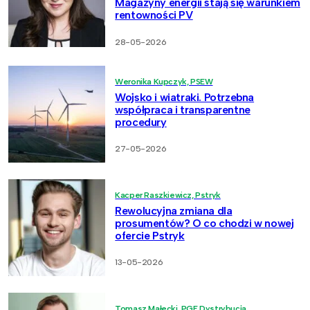
Magazyny energii stają się warunkiem
rentowności PV
28-05-2026
Weronika Kupczyk, PSEW
Wojsko i wiatraki. Potrzebna
współpraca i transparentne
procedury
27-05-2026
Kacper Raszkiewicz, Pstryk
Rewolucyjna zmiana dla
prosumentów? O co chodzi w nowej
ofercie Pstryk
13-05-2026
Tomasz Małecki, PGE Dystrybucja