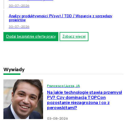
30-07-2026
Analizy produktywności PVsyst / TDD / Wsparcie z sprzedaży
projektów
30-07-2026
Dodaj bezpłatnie ofertę pracy
Zobacz więcej
Wywiady
Francesco Liuzza, JA
Na jakie technologie stawia przemysł
PV? Czy dominacja TOPCon
pozostanie niezagrożona i co z
perowskitami?
03-08-2026