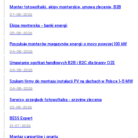
Monter fotowoltaiki, ekipy monterskie, umowa zlecenie, B2B
07-08-2026
Ekipa monterska - banki energii
05-08-2026
Poszukuję monterów magazynów energii o mocy powyżej 100 kW
04-08-2026
Umawianie spotkań handlowych B2B i B2C dla branży OZE
04-08-2026
Szukam firmy do montażu instalacji PV na dachach w Polsce 1-5 MW
04-08-2026
Serwisy, przeglądy fotowoltaika - przyjmę zlecenia
03-08-2026
BESS Expert
31-07-2026
Montaż carportów i gruntu