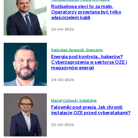
Rozbudowa sieci to za mało.
Operatorzy przestaną być tylko
właścicielem kabli
23-04-2026
Radosław Auguścik, Sigenergy
Energia pod kontrolą… hakerów?
Cyberzagrożenia w sektorze OZE i
magazynów energii
24-03-2026
Maciej Cichocki, SolarEdge
Falowniki pod presją. Jak chronić
instalacje OZE przed cyberatakami?
20-03-2026