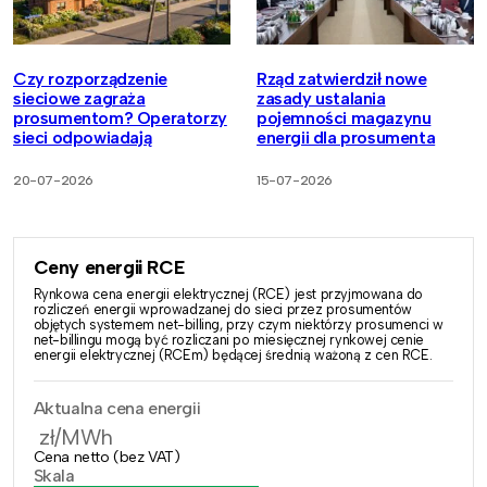
Czy rozporządzenie
Rząd zatwierdził nowe
sieciowe zagraża
zasady ustalania
prosumentom? Operatorzy
pojemności magazynu
sieci odpowiadają
energii dla prosumenta
20-07-2026
15-07-2026
Ceny energii RCE
Rynkowa cena energii elektrycznej (RCE) jest przyjmowana do
rozliczeń energii wprowadzanej do sieci przez prosumentów
objętych systemem net-billing, przy czym niektórzy prosumenci w
net-billingu mogą być rozliczani po miesięcznej rynkowej cenie
energii elektrycznej (RCEm) będącej średnią ważoną z cen RCE.
Aktualna cena energii
zł/MWh
Cena netto (bez VAT)
Skala