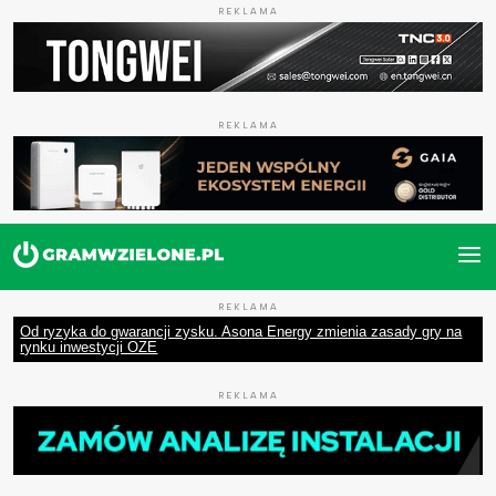
REKLAMA
REKLAMA
REKLAMA
Od ryzyka do gwarancji zysku. Asona Energy zmienia zasady gry na
rynku inwestycji OZE
REKLAMA