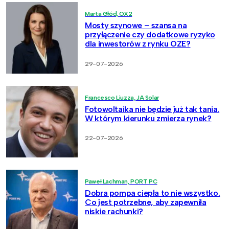
Marta Głód, OX2
Mosty szynowe – szansa na
przyłączenie czy dodatkowe ryzyko
dla inwestorów z rynku OZE?
29-07-2026
Francesco Liuzza, JA Solar
Fotowoltaika nie będzie już tak tania.
W którym kierunku zmierza rynek?
22-07-2026
Paweł Lachman, PORT PC
Dobra pompa ciepła to nie wszystko.
Co jest potrzebne, aby zapewniła
niskie rachunki?