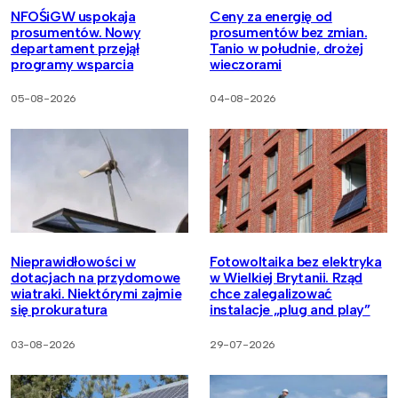
NFOŚiGW uspokaja
Ceny za energię od
prosumentów. Nowy
prosumentów bez zmian.
departament przejął
Tanio w południe, drożej
programy wsparcia
wieczorami
05-08-2026
04-08-2026
Nieprawidłowości w
Fotowoltaika bez elektryka
dotacjach na przydomowe
w Wielkiej Brytanii. Rząd
wiatraki. Niektórymi zajmie
chce zalegalizować
się prokuratura
instalacje „plug and play”
03-08-2026
29-07-2026