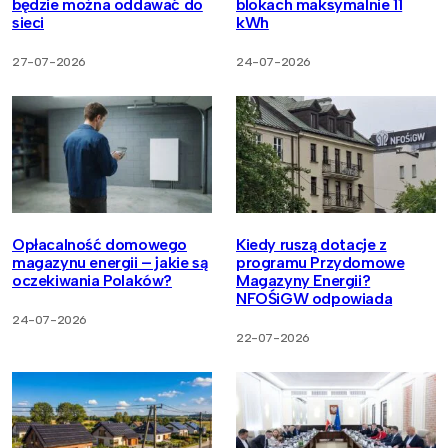
będzie można oddawać do
blokach maksymalnie 11
sieci
kWh
27-07-2026
24-07-2026
Opłacalność domowego
Kiedy ruszą dotacje z
magazynu energii – jakie są
programu Przydomowe
oczekiwania Polaków?
Magazyny Energii?
NFOŚiGW odpowiada
24-07-2026
22-07-2026