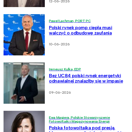
12-06-2026
Paweł Lachman, PORT PC
Polski rynek pomp ciepła musi
walczyć o odbudowę zaufania
10-06-2026
Ireneusz Kulka, EDP
Bez UC84 polski rynek energetyki
odnawialnej znalazłby się w impasie
09-06-2026
Ewa Magiera, Polskie Stowarzyszenie
Fotowoltaiki i Magazynowania Energii
Polska fotowoltaika pod presją.