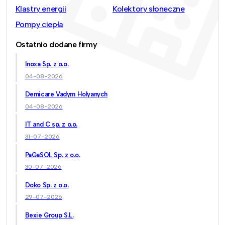
Klastry energii
Kolektory słoneczne
Pompy ciepła
Ostatnio dodane firmy
Inoxa Sp. z o.o.
04-08-2026
Demicare Vadym Holyanych
04-08-2026
IT and C sp. z o.o.
31-07-2026
PaGaSOL Sp. z o.o.
30-07-2026
Doko Sp. z o.o.
29-07-2026
Bexie Group S.L.