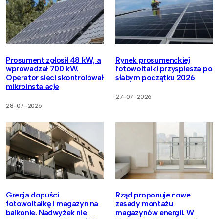
Prosument zgłosił 48 kW, a
Rynek prosumenckiej
wprowadzał 700 kW.
fotowoltaiki przyspiesza po
Operator sieci skontrolował
słabym początku 2026
mikroinstalacje
27-07-2026
28-07-2026
Grecja dopuści
Rząd proponuje nowe
fotowoltaikę i magazyn na
zasady montażu
balkonie. Nadwyżek nie
magazynów energii. W