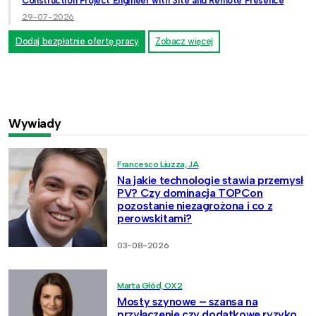
Construction Project Engineer with Site and Remote Presence
29-07-2026
Dodaj bezpłatnie ofertę pracy
Zobacz więcej
Wywiady
Francesco Liuzza, JA
Na jakie technologie stawia przemysł
PV? Czy dominacja TOPCon
pozostanie niezagrożona i co z
perowskitami?
03-08-2026
Marta Głód, OX2
Mosty szynowe – szansa na
przyłączenie czy dodatkowe ryzyko