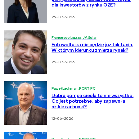
dla inwestorów z rynku OZE?
29-07-2026
Francesco Liuzza, JA Solar
Fotowoltaika nie będzie już tak tania.
W którym kierunku zmierza rynek?
22-07-2026
Paweł Lachman, PORT PC
Dobra pompa ciepła to nie wszystko.
Co jest potrzebne, aby zapewniła
niskie rachunki?
12-06-2026