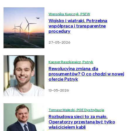
Weronika Kupczyk, PSEW
Wojsko i wiatraki. Potrzebna
współpraca i transparentne
procedury
27-05-2026
Kacper Raszkiewicz, Pstryk
Rewolucyjna zmiana dla
prosumentów? O co chodzi w nowej
ofercie Pstryk
13-05-2026
Tomasz Małecki, PGE Dystrybucja
Rozbudowa sieci to za mało.
Operatorzy przestaną być tylko
właścicielem kabli