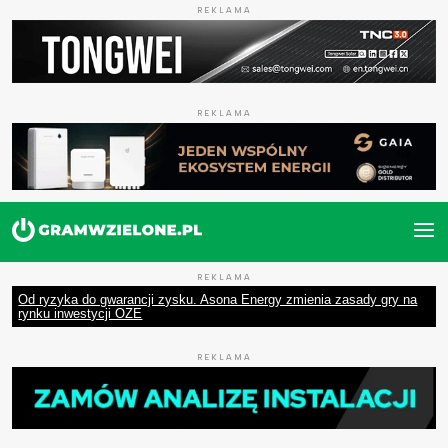
REKLAMA
REKLAMA
REKLAMA
Od ryzyka do gwarancji zysku. Asona Energy zmienia zasady gry na
rynku inwestycji OZE
REKLAMA