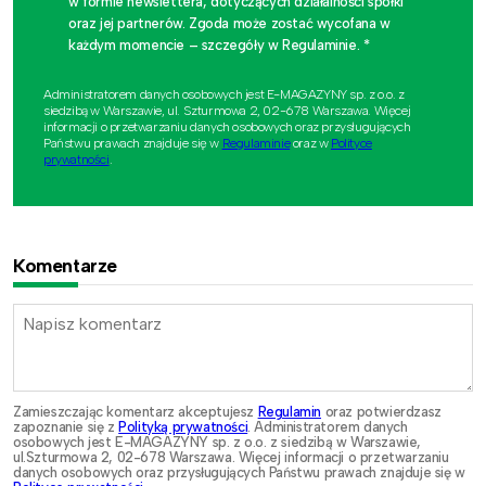
w formie newslettera, dotyczących działalności spółki
oraz jej partnerów. Zgoda może zostać wycofana w
każdym momencie – szczegóły w Regulaminie. *
Administratorem danych osobowych jest E-MAGAZYNY sp. z o.o. z
siedzibą w Warszawie, ul. Szturmowa 2, 02-678 Warszawa. Więcej
informacji o przetwarzaniu danych osobowych oraz przysługujących
Państwu prawach znajduje się w
Regulaminie
oraz w
Polityce
prywatności
.
Komentarze
Zamieszczając komentarz akceptujesz
Regulamin
oraz potwierdzasz
zapoznanie się z
Polityką prywatności
. Administratorem danych
osobowych jest E-MAGAZYNY sp. z o.o. z siedzibą w Warszawie,
ul.Szturmowa 2, 02-678 Warszawa. Więcej informacji o przetwarzaniu
danych osobowych oraz przysługujących Państwu prawach znajduje się w