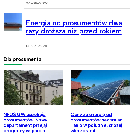
04-08-2026
Energia od prosumentów dwa
razy droższa niż przed rokiem
14-07-2026
Dla prosumenta
NFOŚiGW uspokaja
Ceny za energię od
prosumentów. Nowy
prosumentów bez zmian.
departament przejął
Tanio w południe, drożej
programy wsparcia
wieczorami