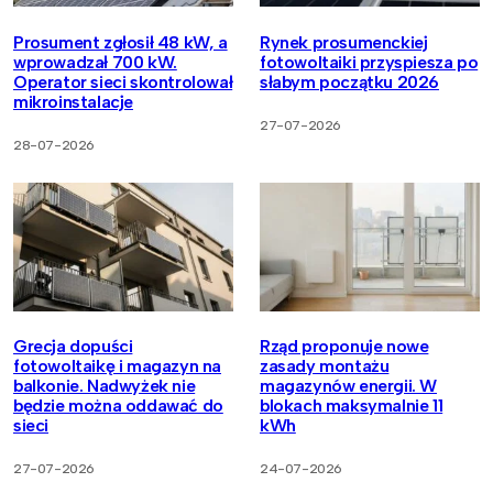
Prosument zgłosił 48 kW, a
Rynek prosumenckiej
wprowadzał 700 kW.
fotowoltaiki przyspiesza po
Operator sieci skontrolował
słabym początku 2026
mikroinstalacje
27-07-2026
28-07-2026
Grecja dopuści
Rząd proponuje nowe
fotowoltaikę i magazyn na
zasady montażu
balkonie. Nadwyżek nie
magazynów energii. W
będzie można oddawać do
blokach maksymalnie 11
sieci
kWh
27-07-2026
24-07-2026