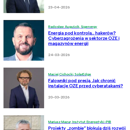
23-04-2026
Radosław Auguścik, Sigenergy
Energia pod kontrolą… hakerów?
Cyberzagrożenia w sektorze OZE i
magazynów energii
24-03-2026
Maciej Cichocki, SolarEdge
Falowniki pod presją. Jak chronić
instalacje OZE przed cyberatakami?
20-03-2026
Mariusz Mazur, Instytut Energetyki-PIB
Projekty „zombie” blokują dziś rozwój