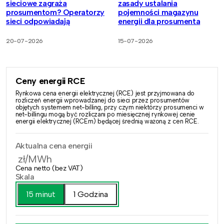
sieciowe zagraża
zasady ustalania
prosumentom? Operatorzy
pojemności magazynu
sieci odpowiadają
energii dla prosumenta
20-07-2026
15-07-2026
Ceny energii RCE
Rynkowa cena energii elektrycznej (RCE) jest przyjmowana do
rozliczeń energii wprowadzanej do sieci przez prosumentów
objętych systemem net-billing, przy czym niektórzy prosumenci w
net-billingu mogą być rozliczani po miesięcznej rynkowej cenie
energii elektrycznej (RCEm) będącej średnią ważoną z cen RCE.
Aktualna cena energii
zł/MWh
Cena netto (bez VAT)
Skala
15 minut
1 Godzina