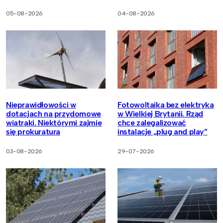
05-08-2026
04-08-2026
Nieprawidłowości w
Fotowoltaika bez elektryka
dotacjach na przydomowe
w Wielkiej Brytanii. Rząd
wiatraki. Niektórymi zajmie
chce zalegalizować
się prokuratura
instalacje „plug and play”
03-08-2026
29-07-2026