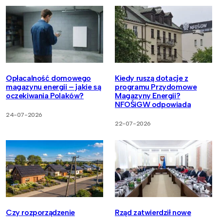
Opłacalność domowego
Kiedy ruszą dotacje z
magazynu energii – jakie są
programu Przydomowe
oczekiwania Polaków?
Magazyny Energii?
NFOŚiGW odpowiada
24-07-2026
22-07-2026
Czy rozporządzenie
Rząd zatwierdził nowe