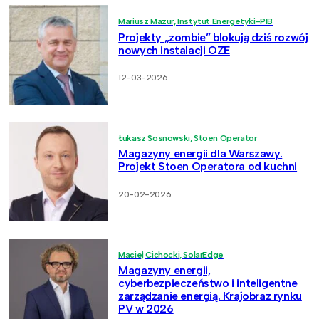
Mariusz Mazur, Instytut Energetyki-PIB
Projekty „zombie” blokują dziś rozwój
nowych instalacji OZE
12-03-2026
Łukasz Sosnowski, Stoen Operator
Magazyny energii dla Warszawy.
Projekt Stoen Operatora od kuchni
20-02-2026
Maciej Cichocki, SolarEdge
Magazyny energii,
cyberbezpieczeństwo i inteligentne
zarządzanie energią. Krajobraz rynku
PV w 2026