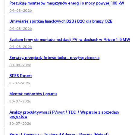
Poszukuję monterów magazynów energii o mocy powyżej 100 kW
04-08-2026
Umawianie spotkań handlowych B2B i B2C dla branży OZE
04-08-2026
Szukam firmy do montażu instalacji PV na dachach w Polsce 1-5 MW
04-08-2026
Serwisy, przeglądy fotowoltaika - przyjmę zlecenia
03-08-2026
BESS Expert
31-07-2026
Montaż carportów i gruntu
30-07-2026
Analizy produktywności PVsyst / TDD / Wsparcie z sprzedaży
projektów
30-07-2026
Project Engineer – Technical Advisor– Bavaria (Hybrid)