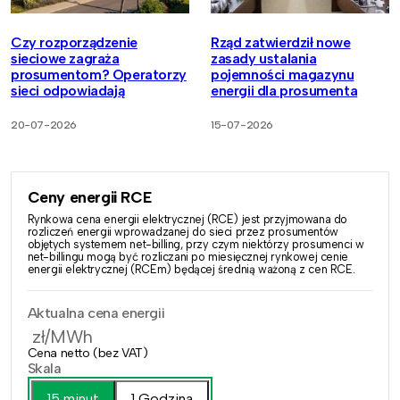
Czy rozporządzenie
Rząd zatwierdził nowe
sieciowe zagraża
zasady ustalania
prosumentom? Operatorzy
pojemności magazynu
sieci odpowiadają
energii dla prosumenta
20-07-2026
15-07-2026
Ceny energii RCE
Rynkowa cena energii elektrycznej (RCE) jest przyjmowana do
rozliczeń energii wprowadzanej do sieci przez prosumentów
objętych systemem net-billing, przy czym niektórzy prosumenci w
net-billingu mogą być rozliczani po miesięcznej rynkowej cenie
energii elektrycznej (RCEm) będącej średnią ważoną z cen RCE.
Aktualna cena energii
zł/MWh
Cena netto (bez VAT)
Skala
15 minut
1 Godzina