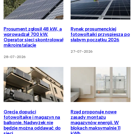
Prosument zgłosił 48 kW, a
Rynek prosumenckiej
wprowadzał 700 kW.
fotowoltaiki przyspiesza po
Operator sieci skontrolował
słabym początku 2026
mikroinstalacje
27-07-2026
28-07-2026
Grecja dopuści
Rząd proponuje nowe
fotowoltaikę i magazyn na
zasady montażu
balkonie. Nadwyżek nie
magazynów energii. W
będzie można oddawać do
blokach maksymalnie 11
sieci
kWh