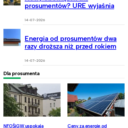
prosumentów? URE wyjaśnia
14-07-2026
Energia od prosumentów dwa
razy droższa niż przed rokiem
14-07-2026
Dla prosumenta
NFOŚiGW uspokaja
Ceny za energię od