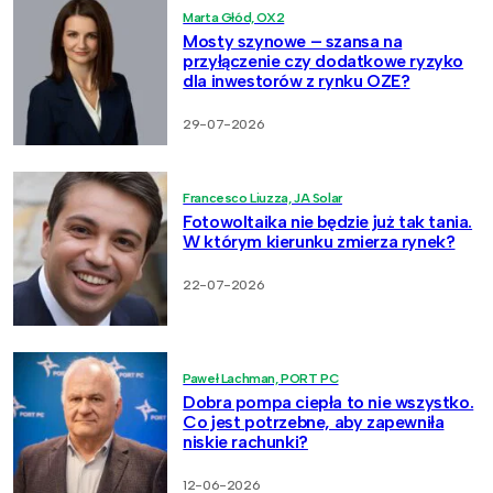
Marta Głód, OX2
Mosty szynowe – szansa na
przyłączenie czy dodatkowe ryzyko
dla inwestorów z rynku OZE?
29-07-2026
Francesco Liuzza, JA Solar
Fotowoltaika nie będzie już tak tania.
W którym kierunku zmierza rynek?
22-07-2026
Paweł Lachman, PORT PC
Dobra pompa ciepła to nie wszystko.
Co jest potrzebne, aby zapewniła
niskie rachunki?
12-06-2026