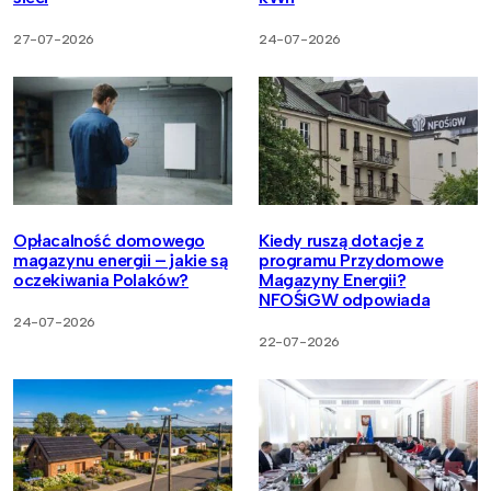
27-07-2026
24-07-2026
Opłacalność domowego
Kiedy ruszą dotacje z
magazynu energii – jakie są
programu Przydomowe
oczekiwania Polaków?
Magazyny Energii?
NFOŚiGW odpowiada
24-07-2026
22-07-2026