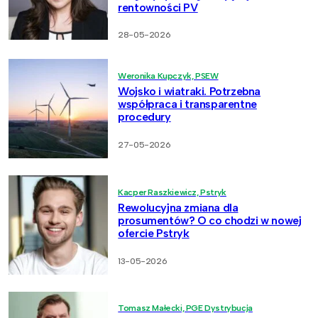
rentowności PV
28-05-2026
Weronika Kupczyk, PSEW
Wojsko i wiatraki. Potrzebna
współpraca i transparentne
procedury
27-05-2026
Kacper Raszkiewicz, Pstryk
Rewolucyjna zmiana dla
prosumentów? O co chodzi w nowej
ofercie Pstryk
13-05-2026
Tomasz Małecki, PGE Dystrybucja