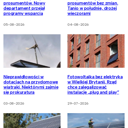
prosumentów. Nowy
prosumentów bez zmian.
departament przejął
Tanio w południe, drożej
programy wsparcia
wieczorami
05-08-2026
04-08-2026
Nieprawidłowości w
Fotowoltaika bez elektryka
dotacjach na przydomowe
w Wielkiej Brytanii. Rząd
wiatraki. Niektórymi zajmie
chce zalegalizować
się prokuratura
instalacje „plug and play”
03-08-2026
29-07-2026