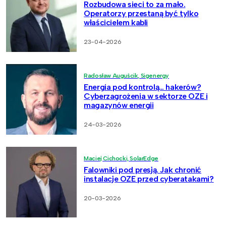
Rozbudowa sieci to za mało.
Operatorzy przestaną być tylko
właścicielem kabli
23-04-2026
Radosław Auguścik, Sigenergy
Energia pod kontrolą… hakerów?
Cyberzagrożenia w sektorze OZE i
magazynów energii
24-03-2026
Maciej Cichocki, SolarEdge
Falowniki pod presją. Jak chronić
instalacje OZE przed cyberatakami?
20-03-2026