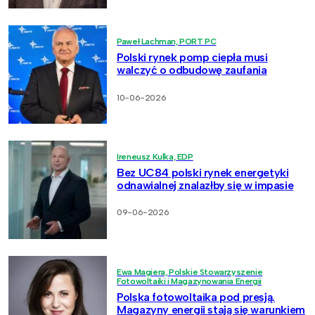
Paweł Lachman, PORT PC
Polski rynek pomp ciepła musi
walczyć o odbudowę zaufania
10-06-2026
Ireneusz Kulka, EDP
Bez UC84 polski rynek energetyki
odnawialnej znalazłby się w impasie
09-06-2026
Ewa Magiera, Polskie Stowarzyszenie
Fotowoltaiki i Magazynowania Energii
Polska fotowoltaika pod presją.
Magazyny energii stają się warunkiem