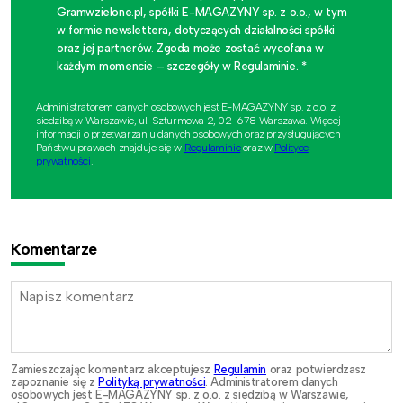
Gramwzielone.pl, spółki E-MAGAZYNY sp. z o.o., w tym
w formie newslettera, dotyczących działalności spółki
oraz jej partnerów. Zgoda może zostać wycofana w
każdym momencie – szczegóły w Regulaminie. *
Administratorem danych osobowych jest E-MAGAZYNY sp. z o.o. z
siedzibą w Warszawie, ul. Szturmowa 2, 02-678 Warszawa. Więcej
informacji o przetwarzaniu danych osobowych oraz przysługujących
Państwu prawach znajduje się w
Regulaminie
oraz w
Polityce
prywatności
.
Komentarze
Zamieszczając komentarz akceptujesz
Regulamin
oraz potwierdzasz
zapoznanie się z
Polityką prywatności
. Administratorem danych
osobowych jest E-MAGAZYNY sp. z o.o. z siedzibą w Warszawie,