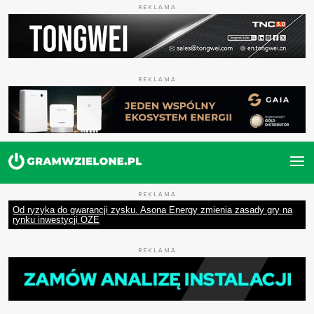
REKLAMA
REKLAMA
REKLAMA
Od ryzyka do gwarancji zysku. Asona Energy zmienia zasady gry na
rynku inwestycji OZE
REKLAMA