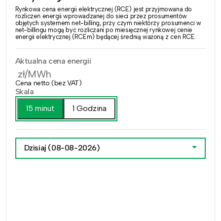
Rynkowa cena energii elektrycznej (RCE) jest przyjmowana do
rozliczeń energii wprowadzanej do sieci przez prosumentów
objętych systemem net-billing, przy czym niektórzy prosumenci w
net-billingu mogą być rozliczani po miesięcznej rynkowej cenie
energii elektrycznej (RCEm) będącej średnią ważoną z cen RCE.
Aktualna cena energii
zł/MWh
Cena netto (bez VAT)
Skala
15 minut
1 Godzina
Dzisiaj
(08-08-2026)