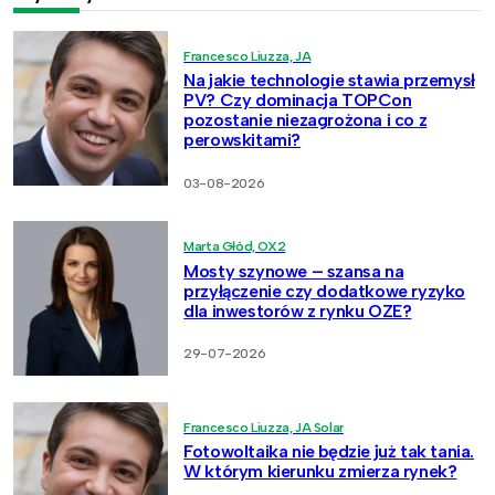
Francesco Liuzza, JA
Na jakie technologie stawia przemysł
PV? Czy dominacja TOPCon
pozostanie niezagrożona i co z
perowskitami?
03-08-2026
Marta Głód, OX2
Mosty szynowe – szansa na
przyłączenie czy dodatkowe ryzyko
dla inwestorów z rynku OZE?
29-07-2026
Francesco Liuzza, JA Solar
Fotowoltaika nie będzie już tak tania.
W którym kierunku zmierza rynek?