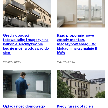
Grecja dopuści
Rząd proponuje nowe
fotowoltaikę i magazyn na
zasady montażu
balkonie. Nadwyżek nie
magazynów energii. W
będzie można oddawać do
blokach maksymalnie 11
sieci
kWh
27-07-2026
24-07-2026
Opłacalność domowego
Kiedy ruszą dotacje z