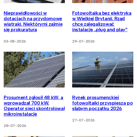
Nieprawidłowości w
Fotowoltaika bez elektryka
dotacjach na przydomowe
w Wielkiej Brytanii. Rząd
wiatraki. Niektórymi zajmie
chce zalegalizować
się prokuratura
instalacje „plug and play”
03-08-2026
29-07-2026
Prosument zgłosił 48 kW, a
Rynek prosumenckiej
wprowadzał 700 kW.
fotowoltaiki przyspiesza po
Operator sieci skontrolował
słabym początku 2026
mikroinstalacje
27-07-2026
28-07-2026