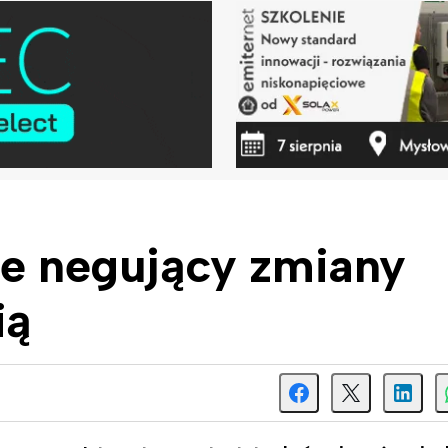
ie negujący zmiany
ią