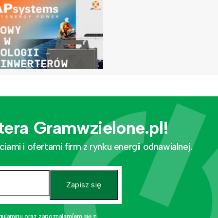
tera Gramwzielone.pl!
mi i ofertami firm z rynku energii odnawialnej.
Zapisz się
gulaminu oraz zapoznałam/em się z