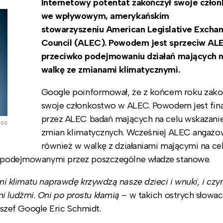
Internetowy potentat zakończył swoje czło
we wpływowym, amerykańskim
stowarzyszeniu American Legislative Excha
Council (ALEC). Powodem jest sprzeciw AL
przeciwko podejmowaniu działań mających n
walkę ze zmianami klimatycznymi.
Google poinformował, że z końcem roku zak
swoje członkostwo w ALEC. Powodem jest fin
przez ALEC badań mających na celu wskazanie
 cc
zmian klimatycznych. Wcześniej ALEC angażow
również w walkę z działaniami mającymi na ce
ii podejmowanymi przez poszczególne władze stanowe.
mi klimatu naprawdę krzywdzą nasze dzieci i wnuki, i czy
i ludźmi. Oni po prostu kłamią
– w takich ostrych słowa
szef Google Eric Schmidt.