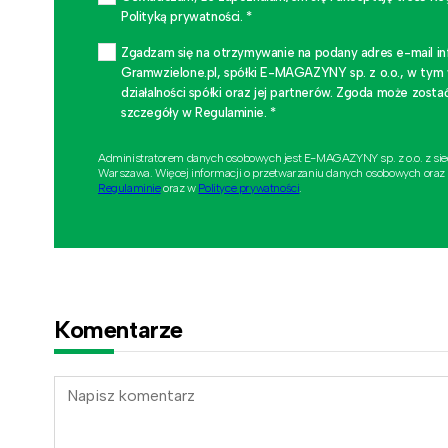
Polityką prywatności. *
Zgadzam się na otrzymywanie na podany adres e-mail i
Gramwzielone.pl, spółki E-MAGAZYNY sp. z o.o., w tym
działalności spółki oraz jej partnerów. Zgoda może zo
szczegóły w Regulaminie. *
Administratorem danych osobowych jest E-MAGAZYNY sp. z o.o. z si
Warszawa. Więcej informacji o przetwarzaniu danych osobowych oraz
Regulaminie
oraz w
Polityce prywatności
.
Komentarze