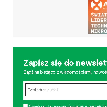
Zapisz się do newslet
Bądź na bieżąco z wiadomościami, nowościa
Oświadczam, że zapoznałam/em się i akceptuję treść Re