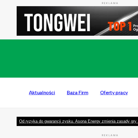
REKLAMA
Aktualności
Baza Firm
Oferty pracy
Od ryzyka do gwarancji zysku. Asona Energy zmienia zasady gry 
REKLAMA