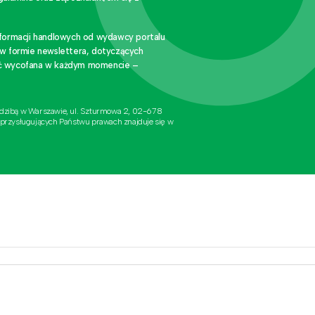
nformacji handlowych od wydawcy portalu
 w formie newslettera, dotyczących
stać wycofana w każdym momencie –
edzibą w Warszawie, ul. Szturmowa 2, 02-678
 przysługujących Państwu prawach znajduje się w