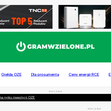
Giełda OZE
Dla prosumenta
Ceny energii RCE
E
REKLAMA
na rynku inwestycji OZE
REKLAMA