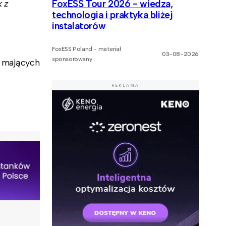
k z
FoxESS Tour 2026 - wiedza,
technologia i praktyka bliżej
instalatorów
FoxESS Poland - materiał
03-08-2026
sponsorowany
ń mających
REKLAMA