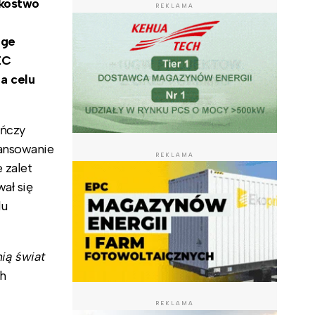
nkostwo
REKLAMA
nge
EC
a celu
ończy
ansowanie
REKLAMA
 zalet
ał się
lu
nią świat
ch
REKLAMA