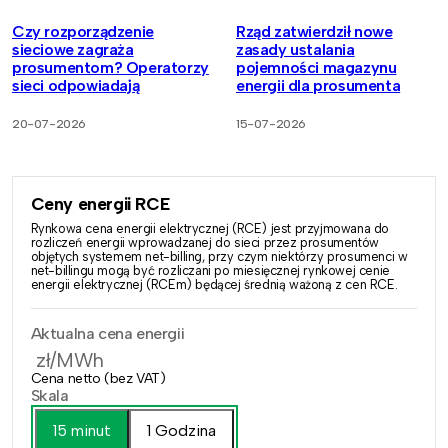
Czy rozporządzenie
Rząd zatwierdził nowe
sieciowe zagraża
zasady ustalania
prosumentom? Operatorzy
pojemności magazynu
sieci odpowiadają
energii dla prosumenta
20-07-2026
15-07-2026
Ceny energii RCE
Rynkowa cena energii elektrycznej (RCE) jest przyjmowana do
rozliczeń energii wprowadzanej do sieci przez prosumentów
objętych systemem net-billing, przy czym niektórzy prosumenci w
net-billingu mogą być rozliczani po miesięcznej rynkowej cenie
energii elektrycznej (RCEm) będącej średnią ważoną z cen RCE.
Aktualna cena energii
zł/MWh
Cena netto (bez VAT)
Skala
15 minut
1 Godzina