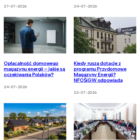
27-07-2026
24-07-2026
Opłacalność domowego
Kiedy ruszą dotacje z
magazynu energii – jakie są
programu Przydomowe
oczekiwania Polaków?
Magazyny Energii?
NFOŚiGW odpowiada
24-07-2026
22-07-2026