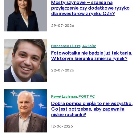
Mosty szynowe – szansa na
przyłączenie czy dodatkowe ryzyko
dla inwestorów z rynku OZE?
29-07-2026
Francesco Liuzza, JA Solar
Fotowoltaika nie będzie już tak tania.
W którym kierunku zmierza rynek?
22-07-2026
Paweł Lachman, PORT PC
Dobra pompa ciepła to nie wszystko.
Co jest potrzebne, aby zapewniła
niskie rachunki?
12-06-2026