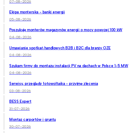
07-08-2026
Ekipa monterska - banki energii
05-08-2026
Poszukuję monterów magazynów energii o mocy powyżej 100 kW
04-08-2026
Umawianie spotkań handlowych B2B i B2C dla branży OZE
04-08-2026
Szukam firmy do montażu instalacji PV na dachach w Polsce 1-5 MW
04-08-2026
Serwisy, przeglądy fotowoltaika - przyjmę zlecenia
03-08-2026
BESS Expert
31-07-2026
Montaż carportów i gruntu
30-07-2026