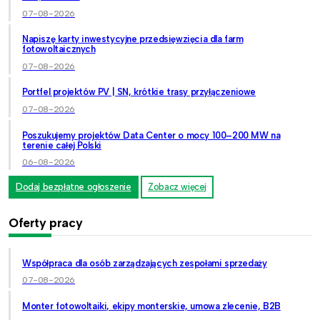
07-08-2026
Napiszę karty inwestycyjne przedsięwzięcia dla farm
fotowoltaicznych
07-08-2026
Portfel projektów PV | SN, krótkie trasy przyłączeniowe
07-08-2026
Poszukujemy projektów Data Center o mocy 100–200 MW na
terenie całej Polski
06-08-2026
Dodaj bezpłatne ogłoszenie
Zobacz więcej
Oferty pracy
Współpraca dla osób zarządzających zespołami sprzedaży
07-08-2026
Monter fotowoltaiki, ekipy monterskie, umowa zlecenie, B2B