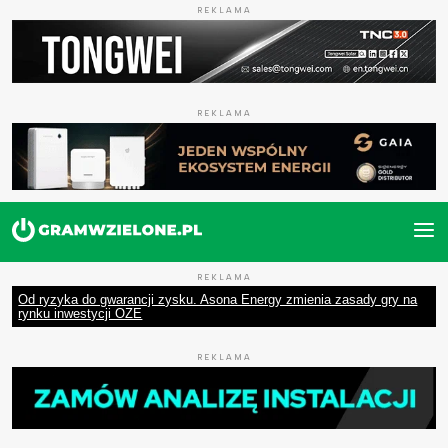
REKLAMA
REKLAMA
REKLAMA
Od ryzyka do gwarancji zysku. Asona Energy zmienia zasady gry na
rynku inwestycji OZE
REKLAMA