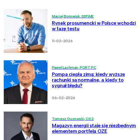
Maciej Borowiak, SBFiME
Rynek prosumencki w Polsce wchodzi
w fazę testu
11-02-2026
Paweł Lachman, PORT PC
Pompa ciepła zimą: kiedy wyższe
rachunki są normalne, a kiedy to
sygnał błędu?
06-02-2026
Tomasz Guzowski, OX2
Magazyn energii staje się niezbędnym
elementem portfela OZE