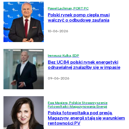
Paweł Lachman, PORT PC
Polski rynek pomp ciepła musi
walczyć o odbudowę zaufania
10-06-2026
Ireneusz Kulka, EDP
Bez UC84 polski rynek energetyki
odnawialnej znalazłby się w impasie
09-06-2026
Ewa Magiera, Polskie Stowarzyszenie
Fotowoltaiki i Magazynowania Energii
Polska fotowoltaika pod presją.
Magazyny energii stają się warunkiem
rentowności PV