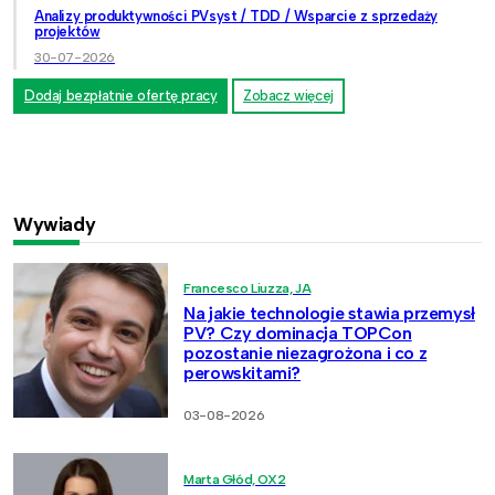
Analizy produktywności PVsyst / TDD / Wsparcie z sprzedaży
projektów
30-07-2026
Dodaj bezpłatnie ofertę pracy
Zobacz więcej
Wywiady
Francesco Liuzza, JA
Na jakie technologie stawia przemysł
PV? Czy dominacja TOPCon
pozostanie niezagrożona i co z
perowskitami?
03-08-2026
Marta Głód, OX2