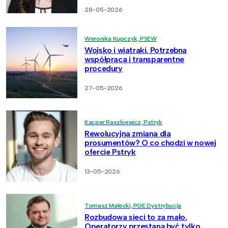
28-05-2026
Weronika Kupczyk, PSEW
Wojsko i wiatraki. Potrzebna
współpraca i transparentne
procedury
27-05-2026
Kacper Raszkiewicz, Pstryk
Rewolucyjna zmiana dla
prosumentów? O co chodzi w nowej
ofercie Pstryk
13-05-2026
Tomasz Małecki, PGE Dystrybucja
Rozbudowa sieci to za mało.
Operatorzy przestaną być tylko