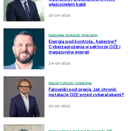
właścicielem kabli
23-04-2026
Radosław Auguścik, Sigenergy
Energia pod kontrolą… hakerów?
Cyberzagrożenia w sektorze OZE i
magazynów energii
24-03-2026
Maciej Cichocki, SolarEdge
Falowniki pod presją. Jak chronić
instalacje OZE przed cyberatakami?
20-03-2026
Mariusz Mazur, Instytut Energetyki-PIB