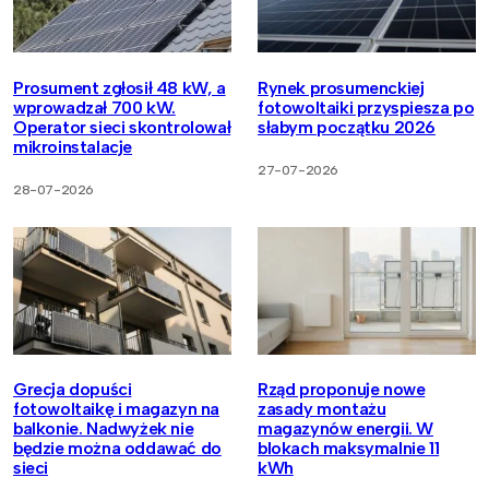
Prosument zgłosił 48 kW, a
Rynek prosumenckiej
wprowadzał 700 kW.
fotowoltaiki przyspiesza po
Operator sieci skontrolował
słabym początku 2026
mikroinstalacje
27-07-2026
28-07-2026
Grecja dopuści
Rząd proponuje nowe
fotowoltaikę i magazyn na
zasady montażu
balkonie. Nadwyżek nie
magazynów energii. W
będzie można oddawać do
blokach maksymalnie 11
sieci
kWh