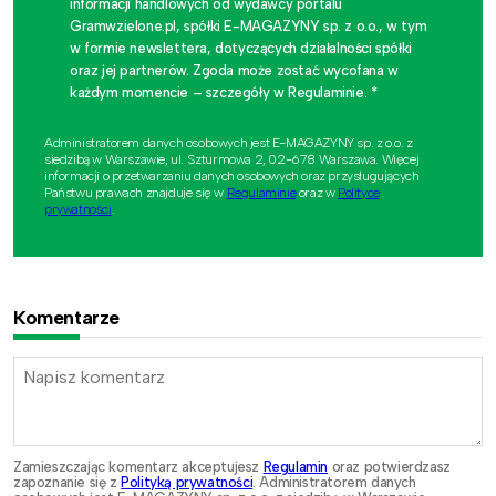
informacji handlowych od wydawcy portalu
Gramwzielone.pl, spółki E-MAGAZYNY sp. z o.o., w tym
w formie newslettera, dotyczących działalności spółki
oraz jej partnerów. Zgoda może zostać wycofana w
każdym momencie – szczegóły w Regulaminie. *
Administratorem danych osobowych jest E-MAGAZYNY sp. z o.o. z
siedzibą w Warszawie, ul. Szturmowa 2, 02-678 Warszawa. Więcej
informacji o przetwarzaniu danych osobowych oraz przysługujących
Państwu prawach znajduje się w
Regulaminie
oraz w
Polityce
prywatności
.
Komentarze
Zamieszczając komentarz akceptujesz
Regulamin
oraz potwierdzasz
zapoznanie się z
Polityką prywatności
. Administratorem danych