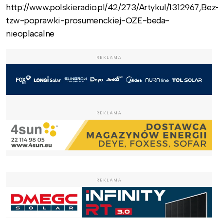
http://www.polskieradio.pl/42/273/Artykul/1312967,Bez
tzw-poprawki-prosumenckiej-OZE-beda-
nieoplacalne
REKLAMA
REKLAMA
REKLAMA