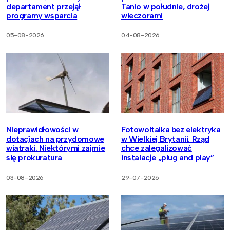
departament przejął
Tanio w południe, drożej
programy wsparcia
wieczorami
05-08-2026
04-08-2026
Nieprawidłowości w
Fotowoltaika bez elektryka
dotacjach na przydomowe
w Wielkiej Brytanii. Rząd
wiatraki. Niektórymi zajmie
chce zalegalizować
się prokuratura
instalacje „plug and play”
03-08-2026
29-07-2026