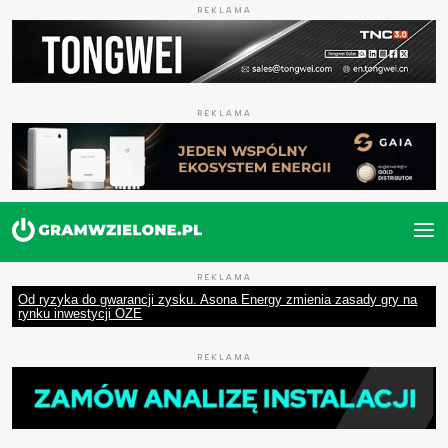
REKLAMA
REKLAMA
REKLAMA
Od ryzyka do gwarancji zysku. Asona Energy zmienia zasady gry na
rynku inwestycji OZE
REKLAMA