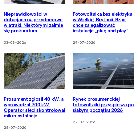
Nieprawidłowości w
Fotowoltaika bez elektryka
dotacjach na przydomowe
w Wielkiej Brytanii. Rząd
wiatraki. Niektórymi zajmie
chce zalegalizować
się prokuratura
instalacje „plug and play”
03-08-2026
29-07-2026
Prosument zgłosił 48 kW, a
Rynek prosumenckiej
wprowadzał 700 kW.
fotowoltaiki przyspiesza po
Operator sieci skontrolował
słabym początku 2026
mikroinstalacje
27-07-2026
28-07-2026