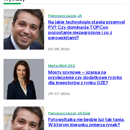
Francesco Liuzza, JA
Na jakie technologie stawia przemysł
PV? Czy dominacja TOPCon
pozostanie niezagrożona i co z
perowskitami?
03-08-2026
Marta Głód, OX2
Mosty szynowe – szansa na
przyłączenie czy dodatkowe ryzyko
dla inwestorów z rynku OZE?
29-07-2026
Francesco Liuzza, JA Solar
Fotowoltaika nie będzie już tak tania.
W którym kierunku zmierza rynek?