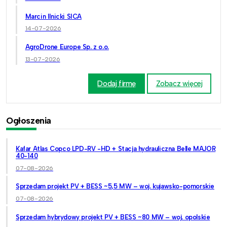
Marcin Ilnicki SICA
14-07-2026
AgroDrone Europe Sp. z o.o.
13-07-2026
Dodaj firmę
Zobacz więcej
Ogłoszenia
Kafar Atlas Copco LPD-RV -HD + Stacja hydrauliczna Belle MAJOR
40-140
07-08-2026
Sprzedam projekt PV + BESS ~5,5 MW – woj. kujawsko-pomorskie
07-08-2026
Sprzedam hybrydowy projekt PV + BESS ~80 MW – woj. opolskie