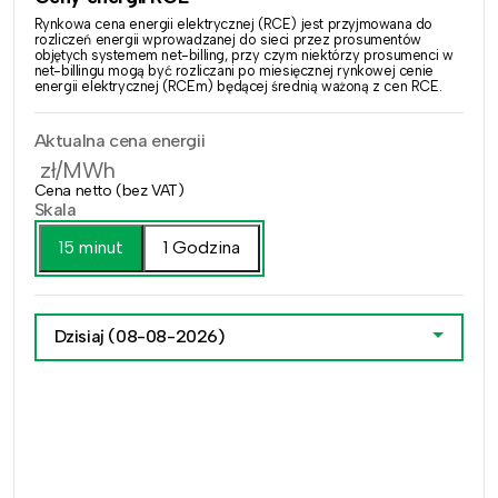
Rynkowa cena energii elektrycznej (RCE) jest przyjmowana do
rozliczeń energii wprowadzanej do sieci przez prosumentów
objętych systemem net-billing, przy czym niektórzy prosumenci w
net-billingu mogą być rozliczani po miesięcznej rynkowej cenie
energii elektrycznej (RCEm) będącej średnią ważoną z cen RCE.
Aktualna cena energii
zł/MWh
Cena netto (bez VAT)
Skala
15 minut
1 Godzina
Dzisiaj
(08-08-2026)