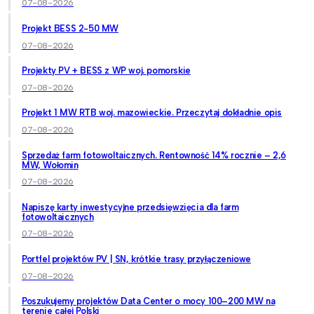
07-08-2026
Projekt BESS 2-50 MW
07-08-2026
Projekty PV + BESS z WP woj. pomorskie
07-08-2026
Projekt 1 MW RTB woj. mazowieckie. Przeczytaj dokładnie opis
07-08-2026
Sprzedaż farm fotowoltaicznych. Rentowność 14% rocznie – 2,6
MW, Wołomin
07-08-2026
Napiszę karty inwestycyjne przedsięwzięcia dla farm
fotowoltaicznych
07-08-2026
Portfel projektów PV | SN, krótkie trasy przyłączeniowe
07-08-2026
Poszukujemy projektów Data Center o mocy 100–200 MW na
terenie całej Polski