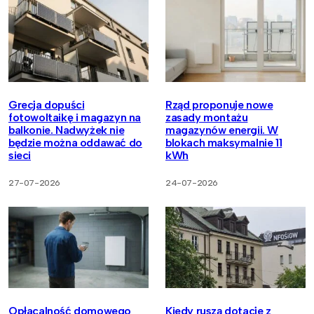
Grecja dopuści
Rząd proponuje nowe
fotowoltaikę i magazyn na
zasady montażu
balkonie. Nadwyżek nie
magazynów energii. W
będzie można oddawać do
blokach maksymalnie 11
sieci
kWh
27-07-2026
24-07-2026
Opłacalność domowego
Kiedy ruszą dotacje z