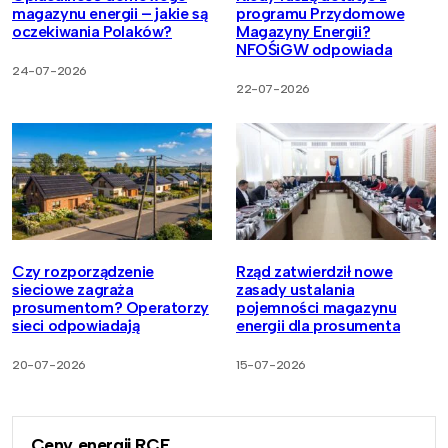
magazynu energii – jakie są
programu Przydomowe
oczekiwania Polaków?
Magazyny Energii?
NFOŚiGW odpowiada
24-07-2026
22-07-2026
Czy rozporządzenie
Rząd zatwierdził nowe
sieciowe zagraża
zasady ustalania
prosumentom? Operatorzy
pojemności magazynu
sieci odpowiadają
energii dla prosumenta
20-07-2026
15-07-2026
Ceny energii RCE