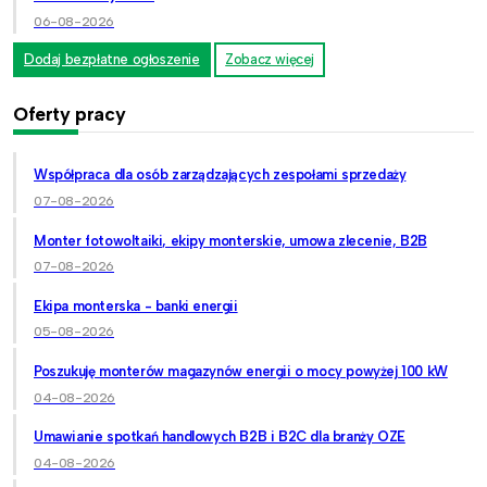
06-08-2026
Dodaj bezpłatne ogłoszenie
Zobacz więcej
Oferty pracy
Współpraca dla osób zarządzających zespołami sprzedaży
07-08-2026
Monter fotowoltaiki, ekipy monterskie, umowa zlecenie, B2B
07-08-2026
Ekipa monterska - banki energii
05-08-2026
Poszukuję monterów magazynów energii o mocy powyżej 100 kW
04-08-2026
Umawianie spotkań handlowych B2B i B2C dla branży OZE
04-08-2026