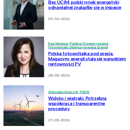
Bez UC84 polski rynek energetyki
odnawialnej znalazłby się w impasie
09-06-2026
Ewa Magiera, Polskie Stowarzyszenie
Fotowoltaiki i Magazynowania Energii
Polska fotowoltaika pod presją.
Magazyny energii stają się warunkiem
rentowności PV
28-05-2026
Weronika Kupczyk, PSEW
Wojsko i wiatraki. Potrzebna
współpraca i transparentne
procedury
27-05-2026