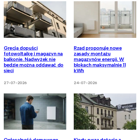
Grecja dopuści
Rząd proponuje nowe
fotowoltaikę i magazyn na
zasady montażu
balkonie. Nadwyżek nie
magazynów energii. W
będzie można oddawać do
blokach maksymalnie 11
sieci
kWh
27-07-2026
24-07-2026
Opłacalność domowego
Kiedy ruszą dotacje z