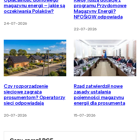
magazynu energii – jakie są
programu Przydomowe
oczekiwania Polaków?
Magazyny Energii?
NFOŚiGW odpowiada
24-07-2026
22-07-2026
Czy rozporządzenie
Rząd zatwierdził nowe
sieciowe zagraża
zasady ustalania
prosumentom? Operatorzy
pojemności magazynu
sieci odpowiadają
energii dla prosumenta
20-07-2026
15-07-2026