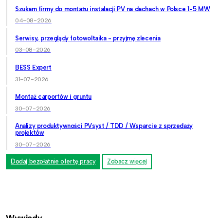
Szukam firmy do montażu instalacji PV na dachach w Polsce 1-5 MW
04-08-2026
Serwisy, przeglądy fotowoltaika - przyjmę zlecenia
03-08-2026
BESS Expert
31-07-2026
Montaż carportów i gruntu
30-07-2026
Analizy produktywności PVsyst / TDD / Wsparcie z sprzedaży
projektów
30-07-2026
Dodaj bezpłatnie ofertę pracy
Zobacz więcej
Wywiady