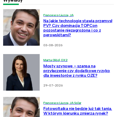
Francesco Liuzza, JA
Na jakie technologie stawia przemysł
PV? Czy dominacja TOPCon
pozostanie niezagrożona i co z
perowskitami?
03-08-2026
Marta Głód, OX2
Mosty szynowe – szansa na
przyłączenie czy dodatkowe ryzyko
dla inwestorów z rynku OZE?
29-07-2026
Francesco Liuzza, JA Solar
Fotowoltaika nie będzie już tak tania.
W którym kierunku zmierza rynek?