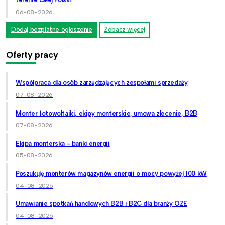
06-08-2026
Dodaj bezpłatne ogłoszenie
Zobacz więcej
Oferty pracy
Współpraca dla osób zarządzających zespołami sprzedaży
07-08-2026
Monter fotowoltaiki, ekipy monterskie, umowa zlecenie, B2B
07-08-2026
Ekipa monterska - banki energii
05-08-2026
Poszukuję monterów magazynów energii o mocy powyżej 100 kW
04-08-2026
Umawianie spotkań handlowych B2B i B2C dla branży OZE
04-08-2026