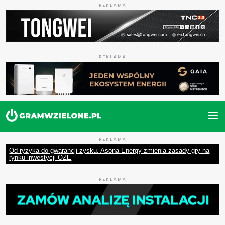
REKLAMA
REKLAMA
REKLAMA
Od ryzyka do gwarancji zysku. Asona Energy zmienia zasady gry na
rynku inwestycji OZE
REKLAMA