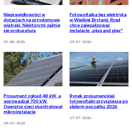
Nieprawidłowości w
Fotowoltaika bez elektryka
dotacjach na przydomowe
w Wielkiej Brytanii. Rząd
wiatraki. Niektórymi zajmie
chce zalegalizować
się prokuratura
instalacje „plug and play”
03-08-2026
29-07-2026
Prosument zgłosił 48 kW, a
Rynek prosumenckiej
wprowadzał 700 kW.
fotowoltaiki przyspiesza po
Operator sieci skontrolował
słabym początku 2026
mikroinstalacje
27-07-2026
28-07-2026