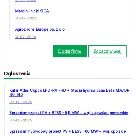
15-07-2026
Marcin Ilnicki SICA
14-07-2026
AgroDrone Europe Sp. z o.o.
13-07-2026
Dodaj firmę
Zobacz więcej
Ogłoszenia
Kafar Atlas Copco LPD-RV -HD + Stacja hydrauliczna Belle MAJOR
40-140
07-08-2026
Sprzedam projekt PV + BESS ~5,5 MW – woj. kujawsko-pomorskie
07-08-2026
Sprzedam hybrydowy projekt PV + BESS ~80 MW – woj. opolskie