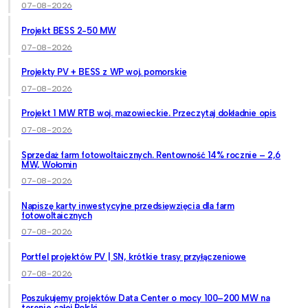
07-08-2026
Projekt BESS 2-50 MW
07-08-2026
Projekty PV + BESS z WP woj. pomorskie
07-08-2026
Projekt 1 MW RTB woj. mazowieckie. Przeczytaj dokładnie opis
07-08-2026
Sprzedaż farm fotowoltaicznych. Rentowność 14% rocznie – 2,6
MW, Wołomin
07-08-2026
Napiszę karty inwestycyjne przedsięwzięcia dla farm
fotowoltaicznych
07-08-2026
Portfel projektów PV | SN, krótkie trasy przyłączeniowe
07-08-2026
Poszukujemy projektów Data Center o mocy 100–200 MW na
terenie całej Polski