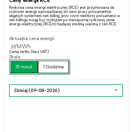
Ceny energii RCE
Rynkowa cena energii elektrycznej (RCE) jest przyjmowana do
rozliczeń energii wprowadzanej do sieci przez prosumentów
objętych systemem net-billing, przy czym niektórzy prosumenci w
net-billingu mogą być rozliczani po miesięcznej rynkowej cenie
energii elektrycznej (RCEm) będącej średnią ważoną z cen RCE.
Aktualna cena energii
zł/MWh
Cena netto (bez VAT)
Skala
15 minut
1 Godzina
Dzisiaj
(09-08-2026)