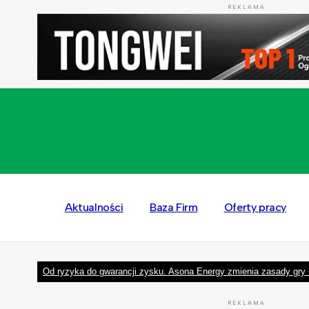
REKLAMA
Aktualności
Baza Firm
Oferty pracy
Od ryzyka do gwarancji zysku. Asona Energy zmienia zasady gry 
REKLAMA