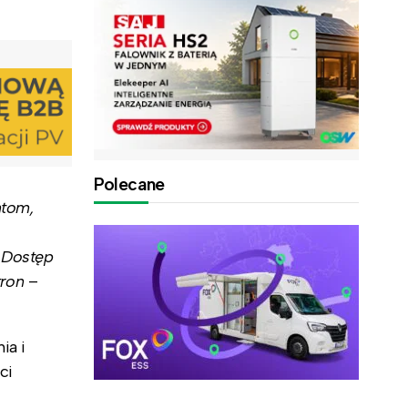
Polecane
ntom,
. Dostęp
tron
–
ia i
ci