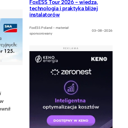
FoxESS Tour 2026 - wiedza,
technologia i praktyka bliżej
instalatorów
FoxESS Poland - materiał
03-08-2026
sponsorowany
REKLAMA
i
 w
ewnił