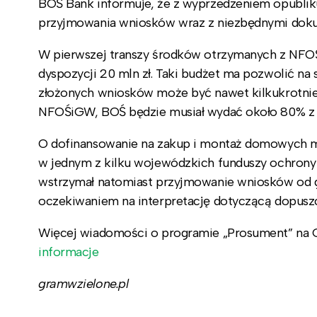
BOŚ Bank informuje, że z wyprzedzeniem opubliku
przyjmowania wniosków wraz z niezbędnymi dok
W pierwszej transzy środków otrzymanych z NFOŚ
dyspozycji 20 mln zł. Taki budżet ma pozwolić na s
złożonych wniosków może być nawet kilkukrotnie 
NFOŚiGW, BOŚ będzie musiał wydać około 80% z 
O dofinansowanie na zakup i montaż domowych mi
w jednym z kilku wojewódzkich funduszy ochrony
wstrzymał natomiast przyjmowanie wniosków od gm
oczekiwaniem na interpretację dotyczącą dopuszcz
Więcej wiadomości o programie „Prosument” na G
informacje
gramwzielone.pl