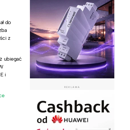
ał do
zba
ści z
ż ubiegać
GW
E i
REKLAMA
ce