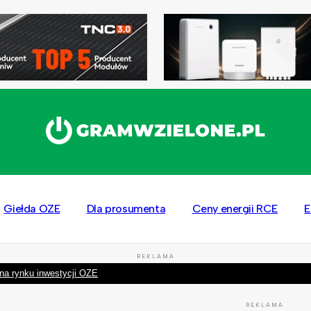
Giełda OZE
Dla prosumenta
Ceny energii RCE
E
REKLAMA
na rynku inwestycji OZE
REKLAMA