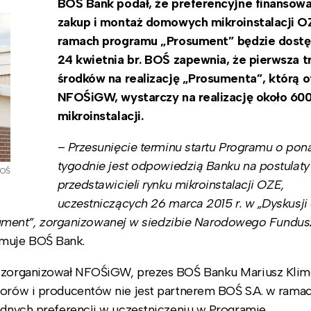
BOŚ Bank podał, że preferencyjne finansowa
zakup i montaż domowych mikroinstalacji O
ramach programu „Prosument” będzie dost
24 kwietnia br. BOŚ zapewnia, że pierwsza t
środków na realizację „Prosumenta”, którą o
NFOŚiGW, wystarczy na realizację około 60
mikroinstalacji.
–
Przesunięcie terminu startu Programu o po
tygodnie jest odpowiedzią Banku na postulaty
BOŚ
przedstawicieli rynku mikroinstalacji OZE,
uczestniczących 26 marca 2015 r. w „Dyskusji 
ment”, zorganizowanej w siedzibie Narodowego Fundus
rmuje BOŚ Bank.
rą zorganizował NFOŚiGW, prezes BOŚ Banku Mariusz Kli
torów i producentów nie jest partnerem BOŚ S.A. w rama
adnych preferencji w uczestniczeniu w Programie.