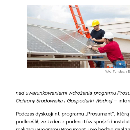
Foto: Fundacja 
nad uwarunkowaniami wdrożenia programu Prosu
Ochrony Środowiska i Gospodarki Wodnej
– info
Podczas dyskusji nt. programu „Prosument”, któ
podkreślił, że żaden z podmiotów spośród instala
realizacji Programu Prosument i nie będzie miał ż