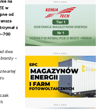
nie na
REKLAMA
ZE w
ępne od
ransza
trzymał z
0-700
nad dwa
REKLAMA
 branży –
otwartej
zu
mczak
ch
REKLAMA