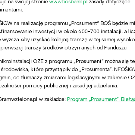
je na swojej stronie
www.bosbank.pl
zasady dotyczące
umentami.
iGW na realizację programu „Prosument” BOŚ będzie mi
finansowanie inwestycji w około 600-700 instalacji, a lic
wyższa. Aby uzyskać kolejną transzę w tej samej wysoko
pierwszej transzy środków otrzymanych od Funduszu.
kroinstalacji OZE z programu „Prosument” można się te
 środowiska, które przystąpiły do „Prosumenta”. NFOŚI
in, co tłumaczy zmianami legislacyjnymi w zakresie OZ
alności pomocy publicznej i zasad jej udzielania.
ramwzielone.pl w zakładce:
Program „Prosument”. Bieżą