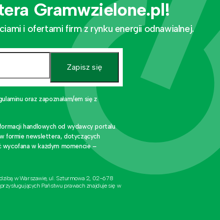
tera Gramwzielone.pl!
mi i ofertami firm z rynku energii odnawialnej.
Zapisz się
gulaminu oraz zapoznałam/em się z
nformacji handlowych od wydawcy portalu
 w formie newslettera, dotyczących
stać wycofana w każdym momencie –
edzibą w Warszawie, ul. Szturmowa 2, 02-678
 przysługujących Państwu prawach znajduje się w