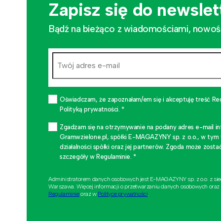
Zapisz się do newslet
Bądź na bieżąco z wiadomościami, nowościa
Oświadczam, że zapoznałam/em się i akceptuję treść Re
Polityką prywatności. *
Zgadzam się na otrzymywanie na podany adres e-mail i
Gramwzielone.pl, spółki E-MAGAZYNY sp. z o.o., w tym
działalności spółki oraz jej partnerów. Zgoda może zo
szczegóły w Regulaminie. *
Administratorem danych osobowych jest E-MAGAZYNY sp. z o.o. z si
Warszawa. Więcej informacji o przetwarzaniu danych osobowych oraz
Regulaminie
oraz w
Polityce prywatności
.