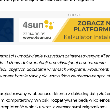
REKLAMA
ntności i umożliwienie wszystkim zainteresowanym: Klie
 złożenia dokumentacji umożliwiającej uruchomienie
alacji objętych dopłatami w ramach Programu Prosument
ument będzie równy dla wszystkich zainteresowanych s
rejestrowany w obecności klienta z dokładną datą złożen
em komputerowy. Wnioski rozpatrywane będą w kolejnoś
 kompletność wniosku wraz z wymaganymi załącznikami.