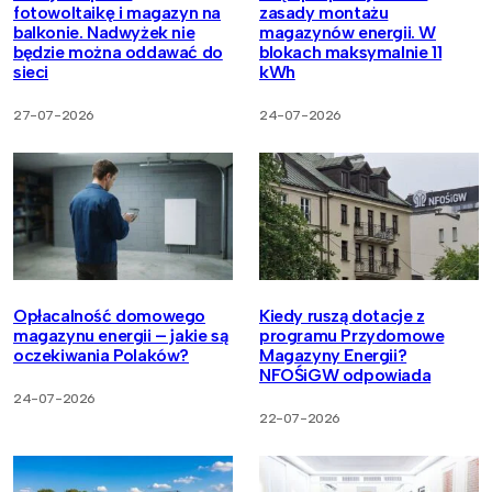
fotowoltaikę i magazyn na
zasady montażu
balkonie. Nadwyżek nie
magazynów energii. W
będzie można oddawać do
blokach maksymalnie 11
sieci
kWh
27-07-2026
24-07-2026
Opłacalność domowego
Kiedy ruszą dotacje z
magazynu energii – jakie są
programu Przydomowe
oczekiwania Polaków?
Magazyny Energii?
NFOŚiGW odpowiada
24-07-2026
22-07-2026