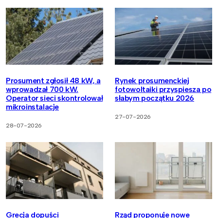
Prosument zgłosił 48 kW, a
Rynek prosumenckiej
wprowadzał 700 kW.
fotowoltaiki przyspiesza po
Operator sieci skontrolował
słabym początku 2026
mikroinstalacje
27-07-2026
28-07-2026
Grecja dopuści
Rząd proponuje nowe