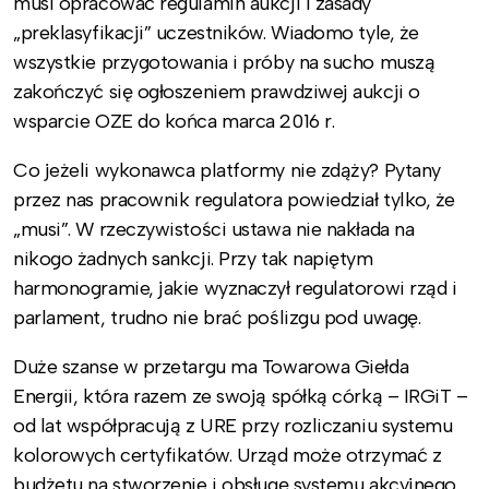
musi opracować regulamin aukcji i zasady
„preklasyfikacji” uczestników. Wiadomo tyle, że
wszystkie przygotowania i próby na sucho muszą
zakończyć się ogłoszeniem prawdziwej aukcji o
wsparcie OZE do końca marca 2016 r.
Co jeżeli wykonawca platformy nie zdąży? Pytany
przez nas pracownik regulatora powiedział tylko, że
„musi”. W rzeczywistości ustawa nie nakłada na
nikogo żadnych sankcji. Przy tak napiętym
harmonogramie, jakie wyznaczył regulatorowi rząd i
parlament, trudno nie brać poślizgu pod uwagę.
Duże szanse w przetargu ma Towarowa Giełda
Energii, która razem ze swoją spółką córką – IRGiT –
od lat współpracują z URE przy rozliczaniu systemu
kolorowych certyfikatów. Urząd może otrzymać z
budżetu na stworzenie i obsługę systemu akcyjnego