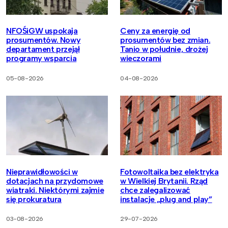
NFOŚiGW uspokaja
Ceny za energię od
prosumentów. Nowy
prosumentów bez zmian.
departament przejął
Tanio w południe, drożej
programy wsparcia
wieczorami
05-08-2026
04-08-2026
Nieprawidłowości w
Fotowoltaika bez elektryka
dotacjach na przydomowe
w Wielkiej Brytanii. Rząd
wiatraki. Niektórymi zajmie
chce zalegalizować
się prokuratura
instalacje „plug and play”
03-08-2026
29-07-2026