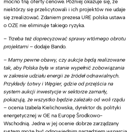
mocno tną oferty cenowe. Później okazuje się, że
niektórzy się przelicytowali i ich projektów nie udaje
się zrealizować. Zdaniem prezesa URE polska ustawa
o OZE nie eliminuje takiego ryzyka.
–
Trzeba też doprecyzować sprawy wtórnego obrotu
projektami
– dodaje Bando.
–
Mamy pewne obawy, czy aukcje będą realizowane
tak, aby Polska była w stanie wypełnić zobowiązania
w zakresie udziału energii ze źródeł odnawialnych.
Przykłady Łotwy i Węgier, gdzie od przejścia na
system aukcji inwestycje w sektorze zamarły,
pokazują, że wszystko będzie zależało od woli rządu
– ocenia Izabela Kielichowska, dyrektor ds. polityki
energetycznej w GE na Europę Środkowo-
Wschodnią. Jedna w jej ocenie dobrze zarządzany
system może być odpowiednim narzędziem wsparcia