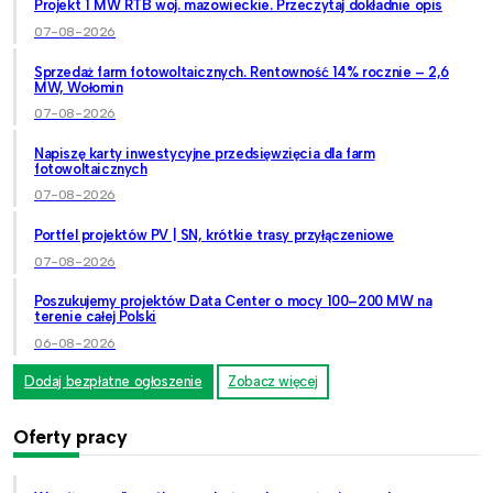
Projekt 1 MW RTB woj. mazowieckie. Przeczytaj dokładnie opis
07-08-2026
Sprzedaż farm fotowoltaicznych. Rentowność 14% rocznie – 2,6
MW, Wołomin
07-08-2026
Napiszę karty inwestycyjne przedsięwzięcia dla farm
fotowoltaicznych
07-08-2026
Portfel projektów PV | SN, krótkie trasy przyłączeniowe
07-08-2026
Poszukujemy projektów Data Center o mocy 100–200 MW na
terenie całej Polski
06-08-2026
Dodaj bezpłatne ogłoszenie
Zobacz więcej
Oferty pracy