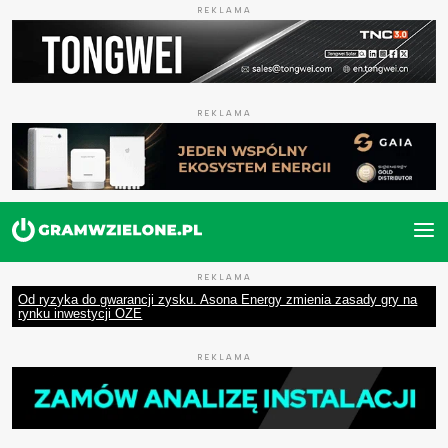
REKLAMA
REKLAMA
REKLAMA
Od ryzyka do gwarancji zysku. Asona Energy zmienia zasady gry na
rynku inwestycji OZE
REKLAMA