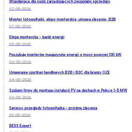
Współpraca dla osób zarządzających zespołami sprzedaży
07-08-2026
Monter fotowoltaiki, ekipy monterskie, umowa zlecenie, B2B
07-08-2026
Ekipa monterska - banki energii
05-08-2026
Poszukuję monterów magazynów energii o mocy powyżej 100 kW
04-08-2026
Umawianie spotkań handlowych B2B i B2C dla branży OZE
04-08-2026
Szukam firmy do montażu instalacji PV na dachach w Polsce 1-5 MW
04-08-2026
Serwisy, przeglądy fotowoltaika - przyjmę zlecenia
03-08-2026
BESS Expert