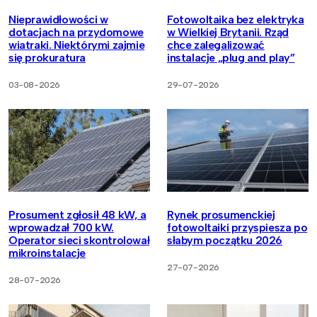
Nieprawidłowości w
Fotowoltaika bez elektryka
dotacjach na przydomowe
w Wielkiej Brytanii. Rząd
wiatraki. Niektórymi zajmie
chce zalegalizować
się prokuratura
instalacje „plug and play”
03-08-2026
29-07-2026
Prosument zgłosił 48 kW, a
Rynek prosumenckiej
wprowadzał 700 kW.
fotowoltaiki przyspiesza po
Operator sieci skontrolował
słabym początku 2026
mikroinstalacje
27-07-2026
28-07-2026