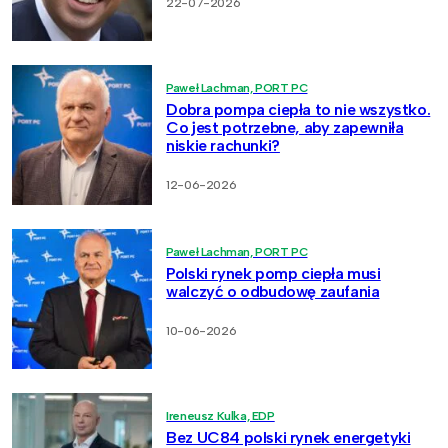
22-07-2026
Paweł Lachman, PORT PC
Dobra pompa ciepła to nie wszystko.
Co jest potrzebne, aby zapewniła
niskie rachunki?
12-06-2026
Paweł Lachman, PORT PC
Polski rynek pomp ciepła musi
walczyć o odbudowę zaufania
10-06-2026
Ireneusz Kulka, EDP
Bez UC84 polski rynek energetyki