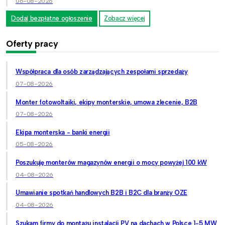
06-08-2026
Dodaj bezpłatne ogłoszenie
Zobacz więcej
Oferty pracy
Współpraca dla osób zarządzających zespołami sprzedaży
07-08-2026
Monter fotowoltaiki, ekipy monterskie, umowa zlecenie, B2B
07-08-2026
Ekipa monterska - banki energii
05-08-2026
Poszukuję monterów magazynów energii o mocy powyżej 100 kW
04-08-2026
Umawianie spotkań handlowych B2B i B2C dla branży OZE
04-08-2026
Szukam firmy do montażu instalacji PV na dachach w Polsce 1-5 MW