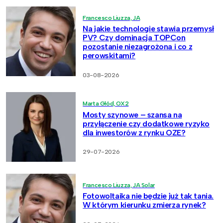
Francesco Liuzza, JA
Na jakie technologie stawia przemysł
PV? Czy dominacja TOPCon
pozostanie niezagrożona i co z
perowskitami?
03-08-2026
Marta Głód, OX2
Mosty szynowe – szansa na
przyłączenie czy dodatkowe ryzyko
dla inwestorów z rynku OZE?
29-07-2026
Francesco Liuzza, JA Solar
Fotowoltaika nie będzie już tak tania.
W którym kierunku zmierza rynek?