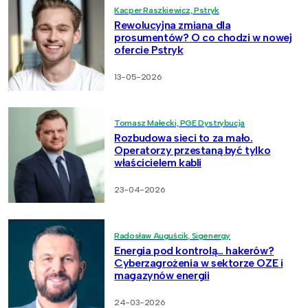
Kacper Raszkiewicz, Pstryk
Rewolucyjna zmiana dla
prosumentów? O co chodzi w nowej
ofercie Pstryk
13-05-2026
Tomasz Małecki, PGE Dystrybucja
Rozbudowa sieci to za mało.
Operatorzy przestaną być tylko
właścicielem kabli
23-04-2026
Radosław Auguścik, Sigenergy
Energia pod kontrolą… hakerów?
Cyberzagrożenia w sektorze OZE i
magazynów energii
24-03-2026