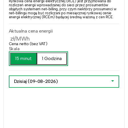
Rynkowa cena energii elektrycznej (RCE) jest przyjmowana do
rozliczeń energii wprowadzanej do sieci przez prosumentów
objętych systemem net-billing, przy czym niektórzy prosumenci w
net-billingu mogą być rozliczani po miesięcznej rynkowej cenie
energii elektrycznej (RCEm) będącej średnią ważoną z cen RCE.
Aktualna cena energii
zł/MWh
Cena netto (bez VAT)
Skala
15 minut
1 Godzina
Dzisiaj
(09-08-2026)