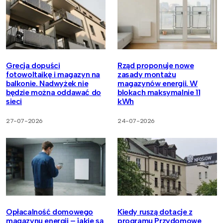
Grecja dopuści
Rząd proponuje nowe
fotowoltaikę i magazyn na
zasady montażu
balkonie. Nadwyżek nie
magazynów energii. W
będzie można oddawać do
blokach maksymalnie 11
sieci
kWh
27-07-2026
24-07-2026
Opłacalność domowego
Kiedy ruszą dotacje z
magazynu energii – jakie są
programu Przydomowe