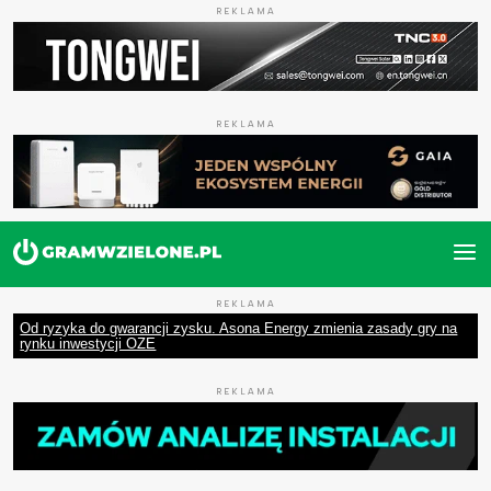
REKLAMA
REKLAMA
REKLAMA
Od ryzyka do gwarancji zysku. Asona Energy zmienia zasady gry na
rynku inwestycji OZE
REKLAMA