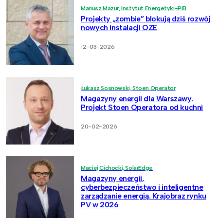
Mariusz Mazur, Instytut Energetyki-PIB
Projekty „zombie” blokują dziś rozwój
nowych instalacji OZE
12-03-2026
Łukasz Sosnowski, Stoen Operator
Magazyny energii dla Warszawy.
Projekt Stoen Operatora od kuchni
20-02-2026
Maciej Cichocki, SolarEdge
Magazyny energii,
cyberbezpieczeństwo i inteligentne
zarządzanie energią. Krajobraz rynku
PV w 2026