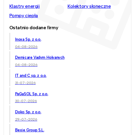
Klastry energii
Kolektory słoneczne
Pompy ciepła
Ostatnio dodane firmy
Inoxa Sp. z o.o.
04-08-2026
Demicare Vadym Holyanych
04-08-2026
IT and C sp. z o.o.
31-07-2026
PaGaSOL Sp. z o.o.
30-07-2026
Doko Sp. z o.o.
29-07-2026
Bexie Group S.L.