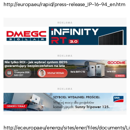
http://europa.eu/rapid/press-release_IP-16-94_en.htm
REKLAMA
REKLAMA
REKLAMA
http://ec.europa.eu/energy/sites/ener/files/docume