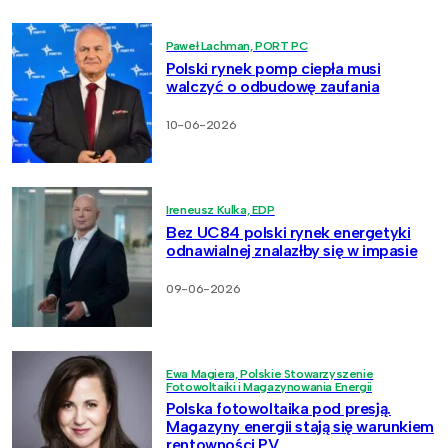
Paweł Lachman, PORT PC
Polski rynek pomp ciepła musi
walczyć o odbudowę zaufania
10-06-2026
Ireneusz Kulka, EDP
Bez UC84 polski rynek energetyki
odnawialnej znalazłby się w impasie
09-06-2026
Ewa Magiera, Polskie Stowarzyszenie
Fotowoltaiki i Magazynowania Energii
Polska fotowoltaika pod presją.
Magazyny energii stają się warunkiem
rentowności PV