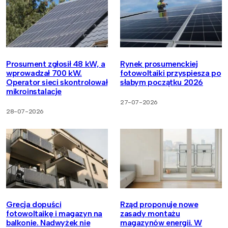
Prosument zgłosił 48 kW, a
Rynek prosumenckiej
wprowadzał 700 kW.
fotowoltaiki przyspiesza po
Operator sieci skontrolował
słabym początku 2026
mikroinstalacje
27-07-2026
28-07-2026
Grecja dopuści
Rząd proponuje nowe
fotowoltaikę i magazyn na
zasady montażu
balkonie. Nadwyżek nie
magazynów energii. W