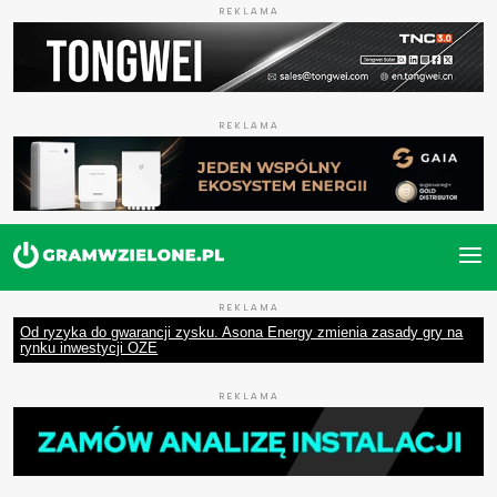
REKLAMA
REKLAMA
REKLAMA
Od ryzyka do gwarancji zysku. Asona Energy zmienia zasady gry na
rynku inwestycji OZE
REKLAMA