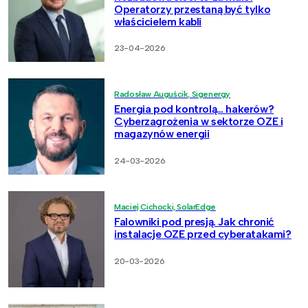
Operatorzy przestaną być tylko
właścicielem kabli
23-04-2026
Radosław Auguścik, Sigenergy
Energia pod kontrolą… hakerów?
Cyberzagrożenia w sektorze OZE i
magazynów energii
24-03-2026
Maciej Cichocki, SolarEdge
Falowniki pod presją. Jak chronić
instalacje OZE przed cyberatakami?
20-03-2026