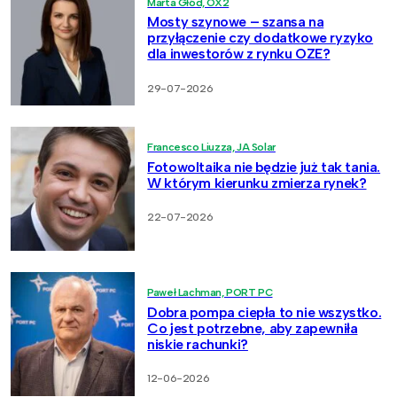
Marta Głód, OX2
Mosty szynowe – szansa na
przyłączenie czy dodatkowe ryzyko
dla inwestorów z rynku OZE?
29-07-2026
Francesco Liuzza, JA Solar
Fotowoltaika nie będzie już tak tania.
W którym kierunku zmierza rynek?
22-07-2026
Paweł Lachman, PORT PC
Dobra pompa ciepła to nie wszystko.
Co jest potrzebne, aby zapewniła
niskie rachunki?
12-06-2026