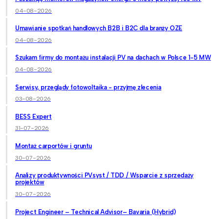
04-08-2026
Umawianie spotkań handlowych B2B i B2C dla branży OZE
04-08-2026
Szukam firmy do montażu instalacji PV na dachach w Polsce 1-5 MW
04-08-2026
Serwisy, przeglądy fotowoltaika - przyjmę zlecenia
03-08-2026
BESS Expert
31-07-2026
Montaż carportów i gruntu
30-07-2026
Analizy produktywności PVsyst / TDD / Wsparcie z sprzedaży
projektów
30-07-2026
Project Engineer – Technical Advisor– Bavaria (Hybrid)