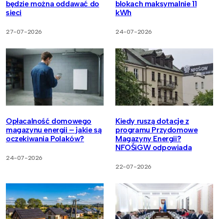
będzie można oddawać do
blokach maksymalnie 11
sieci
kWh
27-07-2026
24-07-2026
Opłacalność domowego
Kiedy ruszą dotacje z
magazynu energii – jakie są
programu Przydomowe
oczekiwania Polaków?
Magazyny Energii?
NFOŚiGW odpowiada
24-07-2026
22-07-2026