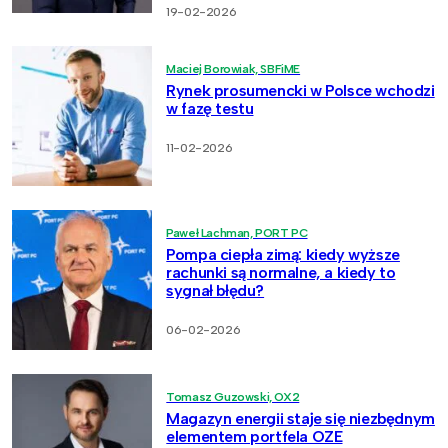
19-02-2026
Maciej Borowiak, SBFiME
Rynek prosumencki w Polsce wchodzi
w fazę testu
11-02-2026
Paweł Lachman, PORT PC
Pompa ciepła zimą: kiedy wyższe
rachunki są normalne, a kiedy to
sygnał błędu?
06-02-2026
Tomasz Guzowski, OX2
Magazyn energii staje się niezbędnym
elementem portfela OZE