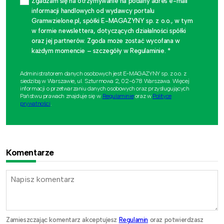
Zgadzam się na otrzymywanie na podany adres e-mail
informacji handlowych od wydawcy portalu
Gramwzielone.pl, spółki E-MAGAZYNY sp. z o.o., w tym
w formie newslettera, dotyczących działalności spółki
oraz jej partnerów. Zgoda może zostać wycofana w
każdym momencie – szczegóły w Regulaminie. *
Administratorem danych osobowych jest E-MAGAZYNY sp. z o.o. z
siedzibą w Warszawie, ul. Szturmowa 2, 02-678 Warszawa. Więcej
informacji o przetwarzaniu danych osobowych oraz przysługujących
Państwu prawach znajduje się w
Regulaminie
oraz w
Polityce
prywatności
.
Komentarze
Zamieszczając komentarz akceptujesz
Regulamin
oraz potwierdzasz