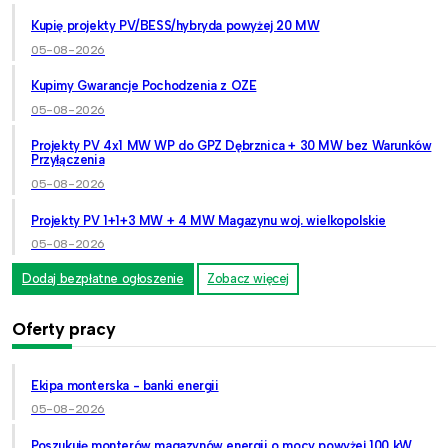
Kupię projekty PV/BESS/hybryda powyżej 20 MW
05-08-2026
Kupimy Gwarancje Pochodzenia z OZE
05-08-2026
Projekty PV 4x1 MW WP do GPZ Dębrznica + 30 MW bez Warunków
Przyłączenia
05-08-2026
Projekty PV 1+1+3 MW + 4 MW Magazynu woj. wielkopolskie
05-08-2026
Dodaj bezpłatne ogłoszenie
Zobacz więcej
Oferty pracy
Ekipa monterska - banki energii
05-08-2026
Poszukuję monterów magazynów energii o mocy powyżej 100 kW