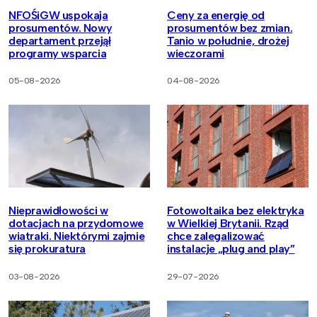
NFOŚiGW uspokaja
Ceny za energię od
prosumentów. Nowy
prosumentów bez zmian.
departament przejął
Tanio w południe, drożej
programy wsparcia
wieczorami
05-08-2026
04-08-2026
Nieprawidłowości w
Fotowoltaika bez elektryka
dotacjach na przydomowe
w Wielkiej Brytanii. Rząd
wiatraki. Niektórymi zajmie
chce zalegalizować
się prokuratura
instalacje „plug and play”
03-08-2026
29-07-2026