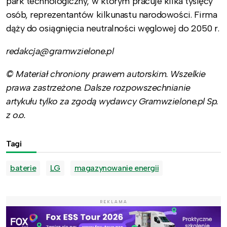
park technologiczny, w którym pracuje kilka tysięcy
osób, reprezentantów kilkunastu narodowości. Firma
dąży do osiągnięcia neutralności węglowej do 2050 r.
redakcja@gramwzielone.pl
© Materiał chroniony prawem autorskim. Wszelkie
prawa zastrzeżone. Dalsze rozpowszechnianie
artykułu tylko za zgodą wydawcy Gramwzielone.pl Sp.
z o.o.
Tagi
baterie
LG
magazynowanie energii
REKLAMA