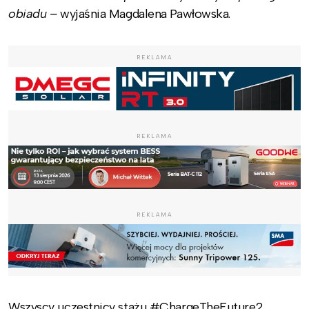
obiadu –
wyjaśnia Magdalena Pawłowska.
REKLAMA
REKLAMA
REKLAMA
Wszyscy uczestnicy stażu #ChargeTheFuture2