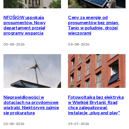
NFOŚiGW uspokaja
Ceny za energię od
prosumentów. Nowy
prosumentów bez zmian.
departament przejął
Tanio w południe, drożej
programy wsparcia
wieczorami
05-08-2026
04-08-2026
Nieprawidłowości w
Fotowoltaika bez elektryka
dotacjach na przydomowe
w Wielkiej Brytanii. Rząd
wiatraki. Niektórymi zajmie
chce zalegalizować
się prokuratura
instalacje „plug and play”
03-08-2026
29-07-2026