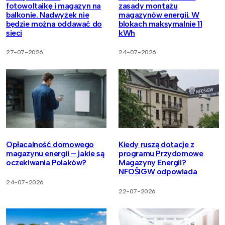
fotowoltaikę i magazyn na
zasady montażu
balkonie. Nadwyżek nie
magazynów energii. W
będzie można oddawać do
blokach maksymalnie 11
sieci
kWh
27-07-2026
24-07-2026
Opłacalność domowego
Kiedy ruszą dotacje z
magazynu energii – jakie są
programu Przydomowe
oczekiwania Polaków?
Magazyny Energii?
NFOŚiGW odpowiada
24-07-2026
22-07-2026