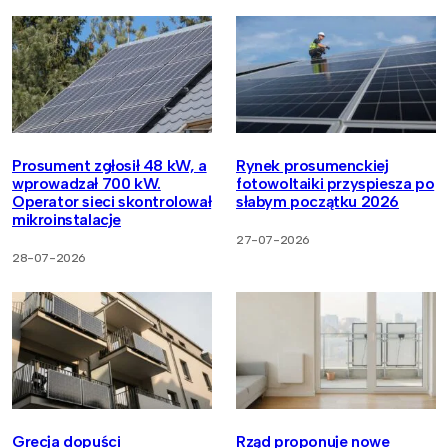
Prosument zgłosił 48 kW, a
Rynek prosumenckiej
wprowadzał 700 kW.
fotowoltaiki przyspiesza po
Operator sieci skontrolował
słabym początku 2026
mikroinstalacje
27-07-2026
28-07-2026
Grecja dopuści
Rząd proponuje nowe