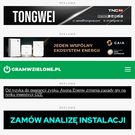
REKLAMA
REKLAMA
REKLAMA
Od ryzyka do gwarancji zysku. Asona Energy zmienia zasady gry na
rynku inwestycji OZE
REKLAMA