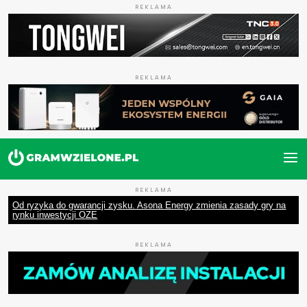
REKLAMA
REKLAMA
REKLAMA
Od ryzyka do gwarancji zysku. Asona Energy zmienia zasady gry na
rynku inwestycji OZE
REKLAMA