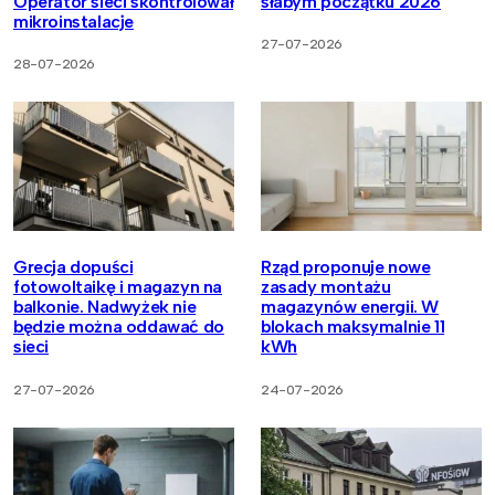
Operator sieci skontrolował
słabym początku 2026
mikroinstalacje
27-07-2026
28-07-2026
Grecja dopuści
Rząd proponuje nowe
fotowoltaikę i magazyn na
zasady montażu
balkonie. Nadwyżek nie
magazynów energii. W
będzie można oddawać do
blokach maksymalnie 11
sieci
kWh
27-07-2026
24-07-2026