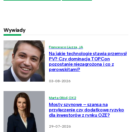
Wywiady
Francesco Liuzza, JA
Na jakie technologie stawia przemysł
PV? Czy dominacja TOPCon
pozostanie niezagrożona i co z
perowskitami?
03-08-2026
Marta Głód, OX2
Mosty szynowe – szansa na
przyłączenie czy dodatkowe ryzyko
dla inwestorów z rynku OZE?
29-07-2026