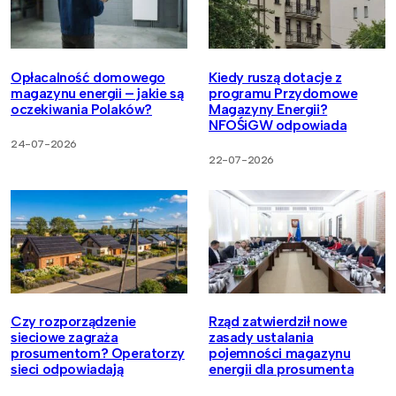
Opłacalność domowego
Kiedy ruszą dotacje z
magazynu energii – jakie są
programu Przydomowe
oczekiwania Polaków?
Magazyny Energii?
NFOŚiGW odpowiada
24-07-2026
22-07-2026
Czy rozporządzenie
Rząd zatwierdził nowe
sieciowe zagraża
zasady ustalania
prosumentom? Operatorzy
pojemności magazynu
sieci odpowiadają
energii dla prosumenta