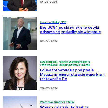
10-06-2026
Ireneusz Kulka, EDP
Bez UC84 polski rynek energetyki
odnawialnej znalazłby się w impasie
09-06-2026
Ewa Magiera, Polskie Stowarzyszenie
Fotowoltaiki i Magazynowania Energii
Polska fotowoltaika pod presją.
Magazyny energii stają się warunkiem
rentowności PV
28-05-2026
Weronika Kupczyk, PSEW
Wojsko i wiatraki. Potrzebna