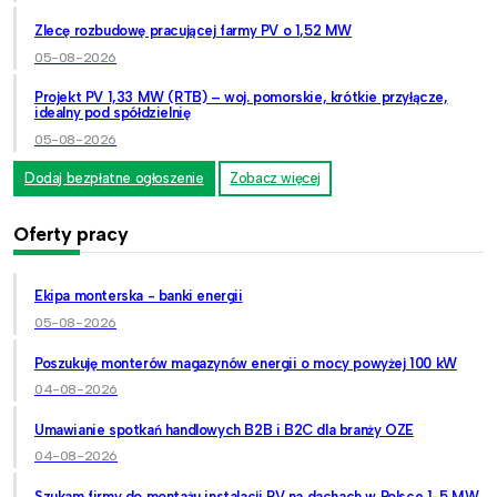
Zlecę rozbudowę pracującej farmy PV o 1,52 MW
05-08-2026
Projekt PV 1,33 MW (RTB) – woj. pomorskie, krótkie przyłącze,
idealny pod spółdzielnię
05-08-2026
Dodaj bezpłatne ogłoszenie
Zobacz więcej
Oferty pracy
Ekipa monterska - banki energii
05-08-2026
Poszukuję monterów magazynów energii o mocy powyżej 100 kW
04-08-2026
Umawianie spotkań handlowych B2B i B2C dla branży OZE
04-08-2026
Szukam firmy do montażu instalacji PV na dachach w Polsce 1-5 MW