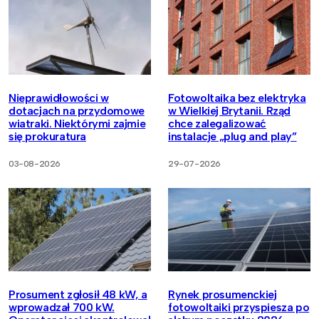
Nieprawidłowości w
Fotowoltaika bez elektryka
dotacjach na przydomowe
w Wielkiej Brytanii. Rząd
wiatraki. Niektórymi zajmie
chce zalegalizować
się prokuratura
instalacje „plug and play”
03-08-2026
29-07-2026
Prosument zgłosił 48 kW, a
Rynek prosumenckiej
wprowadzał 700 kW.
fotowoltaiki przyspiesza po