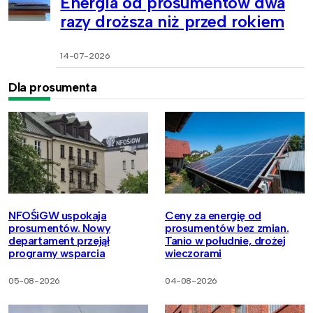
Energia od prosumentów dwa
razy droższa niż przed rokiem
14-07-2026
Dla prosumenta
NFOŚiGW uspokaja
Ceny za energię od
prosumentów. Nowy
prosumentów bez zmian.
departament przejął
Tanio w południe, drożej
programy wsparcia
wieczorami
05-08-2026
04-08-2026