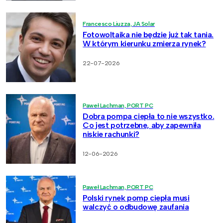
Francesco Liuzza, JA Solar
Fotowoltaika nie będzie już tak tania.
W którym kierunku zmierza rynek?
22-07-2026
Paweł Lachman, PORT PC
Dobra pompa ciepła to nie wszystko.
Co jest potrzebne, aby zapewniła
niskie rachunki?
12-06-2026
Paweł Lachman, PORT PC
Polski rynek pomp ciepła musi
walczyć o odbudowę zaufania