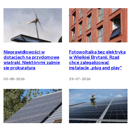
Nieprawidłowości w
Fotowoltaika bez elektryka
dotacjach na przydomowe
w Wielkiej Brytanii. Rząd
wiatraki. Niektórymi zajmie
chce zalegalizować
się prokuratura
instalacje „plug and play”
03-08-2026
29-07-2026