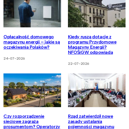
Opłacalność domowego
Kiedy ruszą dotacje z
magazynu energii – jakie są
programu Przydomowe
oczekiwania Polaków?
Magazyny Energii?
NFOŚiGW odpowiada
24-07-2026
22-07-2026
Czy rozporządzenie
Rząd zatwierdził nowe
sieciowe zagraża
zasady ustalania
prosumentom? Operatorzy
pojemności magazynu