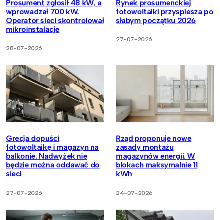
Prosument zgłosił 48 kW, a
Rynek prosumenckiej
wprowadzał 700 kW.
fotowoltaiki przyspiesza po
Operator sieci skontrolował
słabym początku 2026
mikroinstalacje
27-07-2026
28-07-2026
Grecja dopuści
Rząd proponuje nowe
fotowoltaikę i magazyn na
zasady montażu
balkonie. Nadwyżek nie
magazynów energii. W
będzie można oddawać do
blokach maksymalnie 11
sieci
kWh
27-07-2026
24-07-2026