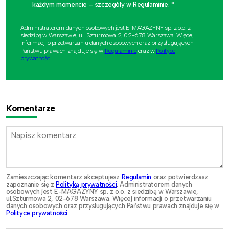
każdym momencie – szczegóły w Regulaminie. *
Administratorem danych osobowych jest E-MAGAZYNY sp. z o.o. z
siedzibą w Warszawie, ul. Szturmowa 2, 02-678 Warszawa. Więcej
informacji o przetwarzaniu danych osobowych oraz przysługujących
Państwu prawach znajduje się w
Regulaminie
oraz w
Polityce
prywatności
.
Komentarze
Zamieszczając komentarz akceptujesz
Regulamin
oraz potwierdzasz
zapoznanie się z
Polityką prywatności
. Administratorem danych
osobowych jest E-MAGAZYNY sp. z o.o. z siedzibą w Warszawie,
ul.Szturmowa 2, 02-678 Warszawa. Więcej informacji o przetwarzaniu
danych osobowych oraz przysługujących Państwu prawach znajduje się w
Polityce prywatności
.