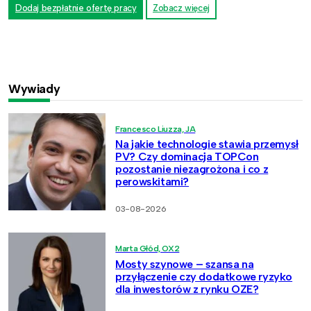
Dodaj bezpłatnie ofertę pracy
Zobacz więcej
Wywiady
Francesco Liuzza, JA
Na jakie technologie stawia przemysł
PV? Czy dominacja TOPCon
pozostanie niezagrożona i co z
perowskitami?
03-08-2026
Marta Głód, OX2
Mosty szynowe – szansa na
przyłączenie czy dodatkowe ryzyko
dla inwestorów z rynku OZE?