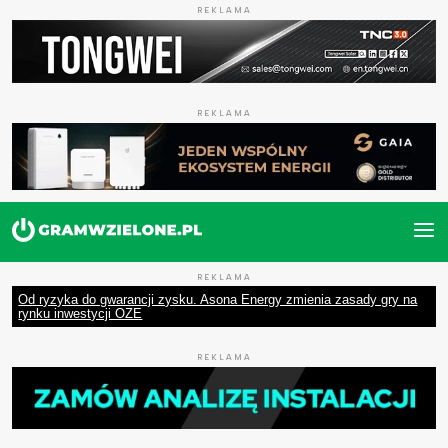
REKLAMA
REKLAMA
REKLAMA
Od ryzyka do gwarancji zysku. Asona Energy zmienia zasady gry na
rynku inwestycji OZE
REKLAMA