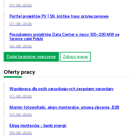
07-08-2026
Portfel projektów PV | SN, krótkie trasy przyłączeniowe
07-08-2026
Poszukujemy projektów Data Center o mocy 100–200 MW na
terenie całej Polski
06-08-2026
Dodaj bezpłatne ogłoszenie
Zobacz więcej
Oferty pracy
Współpraca dla osób zarządzających zespołami sprzedaży
07-08-2026
Monter fotowoltaiki, ekipy monterskie, umowa zlecenie, B2B
07-08-2026
Ekipa monterska - banki energii
05-08-2026