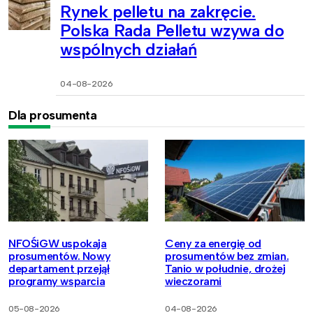
Rynek pelletu na zakręcie.
Polska Rada Pelletu wzywa do
wspólnych działań
04-08-2026
Dla prosumenta
NFOŚiGW uspokaja
Ceny za energię od
prosumentów. Nowy
prosumentów bez zmian.
departament przejął
Tanio w południe, drożej
programy wsparcia
wieczorami
05-08-2026
04-08-2026