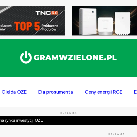
Giełda OZE
Dla prosumenta
Ceny energii RCE
E
REKLAMA
na rynku inwestycji OZE
REKLAMA