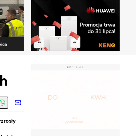
REKLAMA
Wh
zrosły