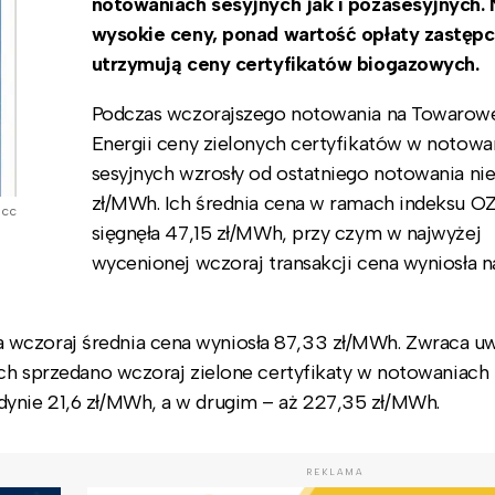
notowaniach sesyjnych jak i pozasesyjnych. 
wysokie ceny, ponad wartość opłaty zastępc
utrzymują ceny certyfikatów biogazowych.
Podczas wczorajszego notowania na Towarowe
Energii ceny zielonych certyfikatów w notowa
sesyjnych wzrosły od ostatniego notowania ni
zł/MWh. Ich średnia cena w ramach indeksu 
r cc
sięgnęła 47,15 zł/MWh, przy czym w najwyżej
wycenionej wczoraj transakcji cena wyniosła 
 wczoraj średnia cena wyniosła 87,33 zł/MWh. Zwraca u
ich sprzedano wczoraj zielone certyfikaty w notowaniach
dynie 21,6 zł/MWh, a w drugim – aż 227,35 zł/MWh.
REKLAMA