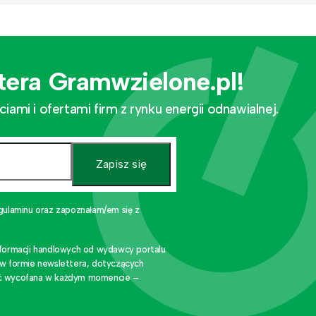
tera Gramwzielone.pl!
mi i ofertami firm z rynku energii odnawialnej.
Zapisz się
gulaminu oraz zapoznałam/em się z
nformacji handlowych od wydawcy portalu
 w formie newslettera, dotyczących
stać wycofana w każdym momencie –