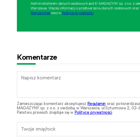
Administratorem danych osobowych jest E-MAGAZYNY sp. z o.o. z si
Warszawa. Więcej informacji o przetwarzaniu danych osobowych oraz
Regulaminie
oraz w
Polityce prywatności
.
Komentarze
Zamieszczając komentarz akceptujesz
Regulamin
oraz potwierdzasz
MAGAZYNY sp. z o.o. z siedzibą w Warszawie, ul.Szturmowa 2, 02-6
Państwu prawach znajduje się w
Polityce prywatności
.