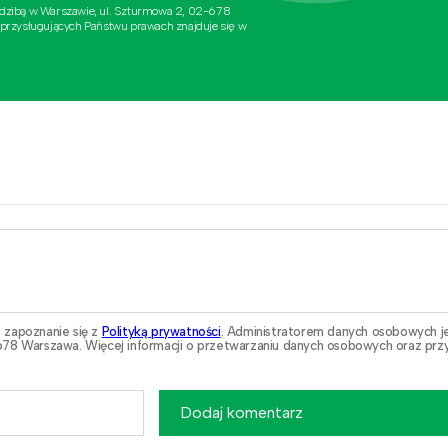
edzibą w Warszawie, ul. Szturmowa 2, 02-678
 przysługujących Państwu prawach znajduje się w
 zapoznanie się z
Polityką prywatności
. Administratorem danych osobowych j
78 Warszawa. Więcej informacji o przetwarzaniu danych osobowych oraz przy
Dodaj komentarz