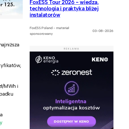
FoxESS Tour 2026 - wiedza,
technologia i praktyka bliżej
instalatorów
FoxESS Poland - materiał
03-08-2026
sponsorowany
najniższa
REKLAMA
yfikatów,
zł/MWh i
ypadku
na
y