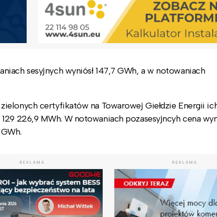
aniach sesyjnych wyniósł 147,7 GWh, a w notowaniach
ielonych certyfikatów na Towarowej Giełdzie Energii ic
u 129 226,9 MWh. W notowaniach pozasesyjncyh cena wyn
3 GWh.
REKLAMA
REKLAMA