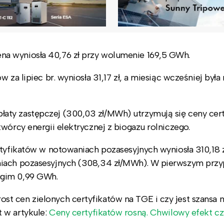
a wyniosła 40,76 zł przy wolumenie 169,5 GWh.
za lipiec br. wyniosła 31,17 zł, a miesiąc wcześniej była 
aty zastępczej (300,03 zł/MWh) utrzymują się ceny cert
wórcy energii elektrycznej z biogazu rolniczego.
rtyfikatów w notowaniach pozasesyjnych wyniosła 310,18 
niach pozasesyjnych (308,34 zł/MWh). W pierwszym prz
ugim 0,99 GWh.
t cen zielonych certyfikatów na TGE i czy jest szansa 
 w artykule:
Ceny certyfikatów rosną. Chwilowy efekt cz