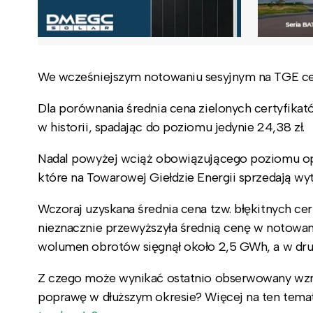
We wcześniejszym notowaniu sesyjnym na TGE cen
Dla porównania średnia cena zielonych certyfikatów 
w historii, spadając do poziomu jedynie 24,38 zł.
Nadal powyżej wciąż obowiązującego poziomu opł
które na Towarowej Giełdzie Energii sprzedają wyt
Wczoraj uzyskana średnia cena tzw. błękitnych ce
nieznacznie przewyższyła średnią cenę w notowa
wolumen obrotów sięgnął około 2,5 GWh, a w dr
Z czego może wynikać ostatnio obserwowany wzros
poprawę w dłuższym okresie? Więcej na ten temat