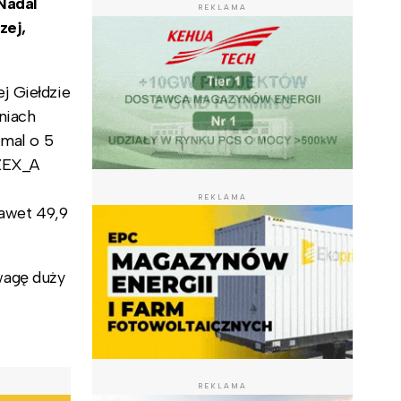
Nadal
REKLAMA
zej,
j Giełdzie
niach
emal o 5
OZEX_A
REKLAMA
nawet 49,9
wagę duży
REKLAMA