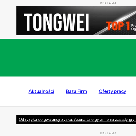
REKLAMA
Aktualności
Baza Firm
Oferty pracy
Od ryzyka do gwarancji zysku. Asona Energy zmienia zasady gry 
REKLAMA