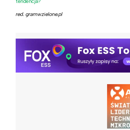
tendencja?
red. gramwzielone.pl