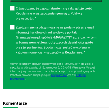
Oświadczam, że zapoznałam/em się i akceptuję treść
Regulaminu oraz zapoznałam/em się z Polityką
prywatności. *
Zgadzam się na otrzymywanie na podany adres e-mail
informacji handlowych od wydawcy portalu
Gramwzielone.pl, spółki E-MAGAZYNY sp. z o.o., w tym
w formie newslettera, dotyczących działalności spółki
oraz jej partnerów. Zgoda może zostać wycofana w
każdym momencie – szczegóły w Regulaminie. *
Administratorem danych osobowych jest E-MAGAZYNY sp. z o.o. z
siedzibą w Warszawie, ul. Szturmowa 2, 02-678 Warszawa. Więcej
informacji o przetwarzaniu danych osobowych oraz przysługujących
Państwu prawach znajduje się w
Regulaminie
oraz w
Polityce
prywatności
.
Komentarze