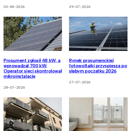
03-08-2026
29-07-2026
Prosument zgłosił 48 kW, a
Rynek prosumenckiej
wprowadzał 700 kW.
fotowoltaiki przyspiesza po
Operator sieci skontrolował
słabym początku 2026
mikroinstalacje
27-07-2026
28-07-2026