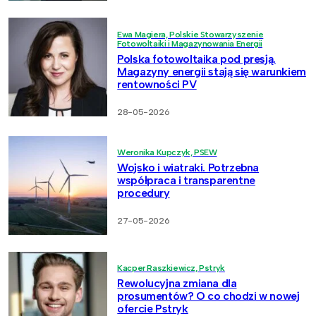
Ewa Magiera, Polskie Stowarzyszenie
Fotowoltaiki i Magazynowania Energii
Polska fotowoltaika pod presją.
Magazyny energii stają się warunkiem
rentowności PV
28-05-2026
Weronika Kupczyk, PSEW
Wojsko i wiatraki. Potrzebna
współpraca i transparentne
procedury
27-05-2026
Kacper Raszkiewicz, Pstryk
Rewolucyjna zmiana dla
prosumentów? O co chodzi w nowej
ofercie Pstryk