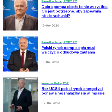
Paweł Lachman, PORT PC
Dobra pompa ciepła to nie wszystko.
Co jest potrzebne, aby zapewniła
niskie rachunki?
12-06-2026
Paweł Lachman, PORT PC
Polski rynek pomp ciepła musi
walczyć o odbudowę zaufania
10-06-2026
Ireneusz Kulka, EDP
Bez UC84 polski rynek energetyki
odnawialnej znalazłby się w impasie
09-06-2026