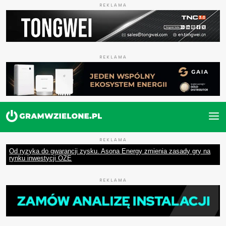
REKLAMA
REKLAMA
REKLAMA
Od ryzyka do gwarancji zysku. Asona Energy zmienia zasady gry na
rynku inwestycji OZE
REKLAMA