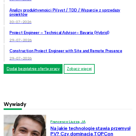
Analizy produktywności PVsyst / TDD / Wsparcie z sprzedaży
projektów
30-07-2026
Project Engineer – Technical Advisor– Bavaria (Hybrid)
29-07-2026
Construction Project Engineer with Site and Remote Presence
29-07-2026
Dodaj bezpłatnie ofertę pracy
Zobacz więcej
Wywiady
Francesco Liuzza, JA
Na jakie technologie stawia przemysł
PV? Czy dominacja TOPCon