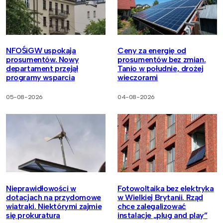
NFOŚiGW uspokaja
Ceny za energię od
prosumentów. Nowy
prosumentów bez zmian.
departament przejął
Tanio w południe, drożej
programy wsparcia
wieczorami
05-08-2026
04-08-2026
Nieprawidłowości w
Fotowoltaika bez elektryka
dotacjach na przydomowe
w Wielkiej Brytanii. Rząd
wiatraki. Niektórymi zajmie
chce zalegalizować
się prokuratura
instalacje „plug and play”