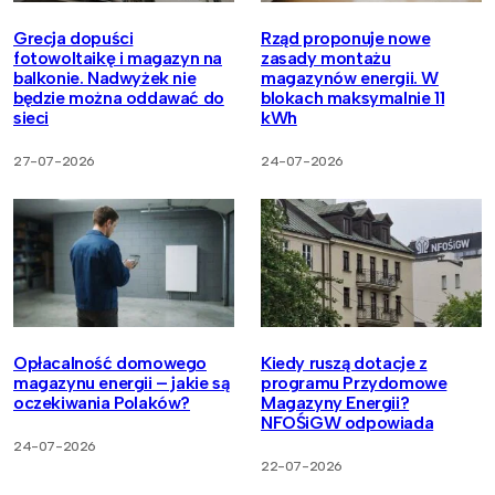
Grecja dopuści
Rząd proponuje nowe
fotowoltaikę i magazyn na
zasady montażu
balkonie. Nadwyżek nie
magazynów energii. W
będzie można oddawać do
blokach maksymalnie 11
sieci
kWh
27-07-2026
24-07-2026
Opłacalność domowego
Kiedy ruszą dotacje z
magazynu energii – jakie są
programu Przydomowe
oczekiwania Polaków?
Magazyny Energii?
NFOŚiGW odpowiada
24-07-2026
22-07-2026