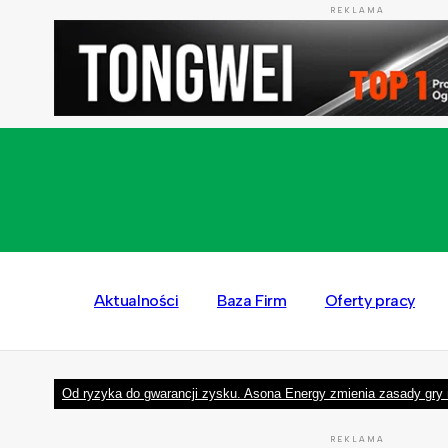
REKLAMA
Aktualności
Baza Firm
Oferty pracy
Od ryzyka do gwarancji zysku. Asona Energy zmienia zasady gry 
REKLAMA