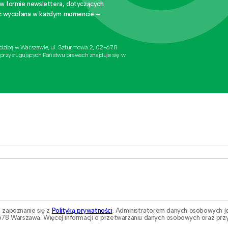
 w formie newslettera, dotyczących
stać wycofana w każdym momencie –
edzibą w Warszawie, ul. Szturmowa 2, 02-678
 przysługujących Państwu prawach znajduje się w
 zapoznanie się z
Polityką prywatności
. Administratorem danych osobowych j
78 Warszawa. Więcej informacji o przetwarzaniu danych osobowych oraz przy