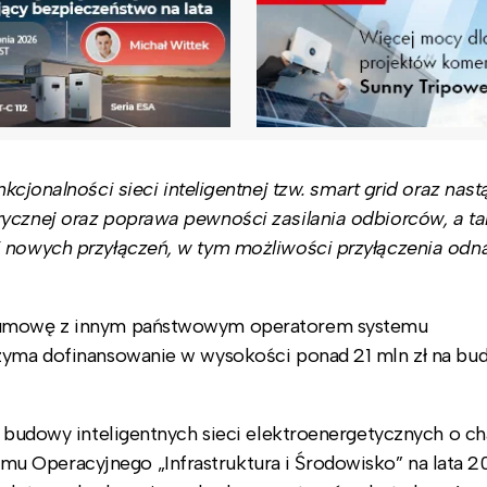
cjonalności sieci inteligentnej tzw. smart grid oraz nast
rycznej oraz poprawa pewności zasilania odbiorców, a ta
i nowych przyłączeń, w tym możliwości przyłączenia odn
e umowę z innym państwowym operatorem systemu
rzyma dofinansowanie w wysokości ponad 21 mln zł na b
e budowy inteligentnych sieci elektroenergetycznych o c
u Operacyjnego „Infrastruktura i Środowisko” na lata 