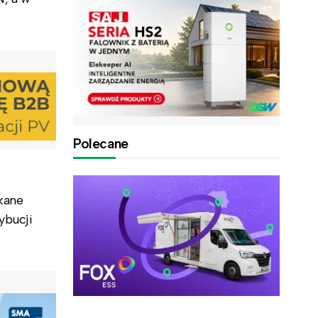
Polecane
kane
ybucji