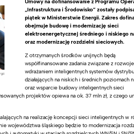
Umowy na dofinansowanie z Programu Oper
„Infrastruktura i Środowisko” zostały podpi
piątek w Ministerstwie Energii. Zakres dofi
obejmuje budowę i modernizację sieci
elektroenergetycznej średniego i niskiego n
oraz modernizację rozdzielni sieciowych.
Z otrzymanych środków unijnych będą
współfinansowane zadania związane z rozwoje
wdrażaniem inteligentnych systemów dystrybuc
gii
działających na niskich i średnich poziomach n
oraz wsparcie budowy inteligentnych sieci
nsowanych projektów opiewa na ok. 37 mln zł, z czego un
jących na realizację koncepcji sieci inteligentnych w 
renie województwa śląskiego będzie to modernizacja rozdz
ych i automatyki w stacjach rozdzielczych WN/SN i SN/S