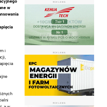
acyjnego
REKLAMA
sane w
nansowania
apięcia
m i
REKLAMA
ji,
apięcia
ijne
różnych
ielni
REKLAMA
N, a w