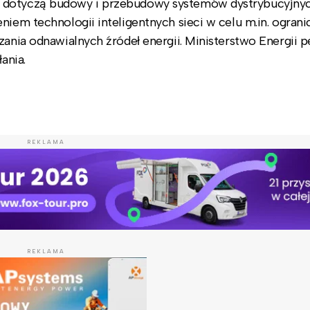
y dotyczą budowy i przebudowy systemów dystrybucyjny
niem technologii inteligentnych sieci w celu m.in. ograni
ania odnawialnych źródeł energii. Ministerstwo Energii pe
łania.
REKLAMA
REKLAMA