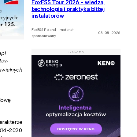
FoxESS Tour 2026 - wiedza,
technologia i praktyka bliżej
instalatorów
FoxESS Poland - materiał
03-08-2026
sponsorowany
ąpi
REKLAMA
kże
awialnych
udowę
harakterze
2014-2020