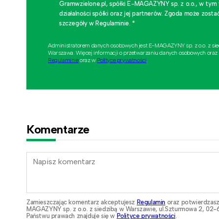
Gramwzielone.pl, spółki E-MAGAZYNY sp. z o.o., w tym
działalności spółki oraz jej partnerów. Zgoda może zo
szczegóły w Regulaminie. *
Administratorem danych osobowych jest E-MAGAZYNY sp. z o.o. z si
Warszawa. Więcej informacji o przetwarzaniu danych osobowych oraz
Regulaminie
oraz w
Polityce prywatności
.
Komentarze
Zamieszczając komentarz akceptujesz
Regulamin
oraz potwierdzasz
MAGAZYNY sp. z o.o. z siedzibą w Warszawie, ul.Szturmowa 2, 02-6
Państwu prawach znajduje się w
Polityce prywatności
.