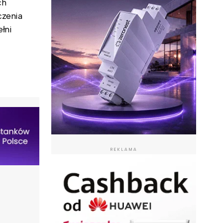
ch
czenia
łni
REKLAMA