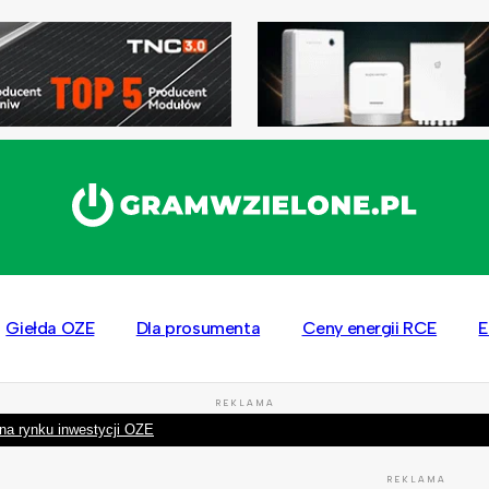
Giełda OZE
Dla prosumenta
Ceny energii RCE
E
REKLAMA
na rynku inwestycji OZE
REKLAMA