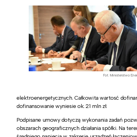
Fot. Ministerstwo Ener
elektroenergetycznych. Całkowita wartosć dofina
dofinansowanie wyniesie ok. 21 mln zł.
Podpisane umowy dotyczą wykonania zadań pozwala
obszarach geograficznych działania spółki. Na te
średniego napięcia w zakresie urządzeń łączeniow