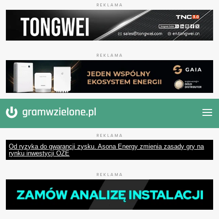
REKLAMA
REKLAMA
REKLAMA
Od ryzyka do gwarancji zysku. Asona Energy zmienia zasady gry na
rynku inwestycji OZE
REKLAMA