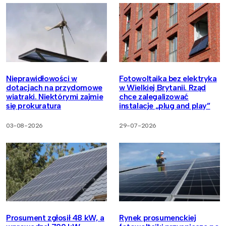
Nieprawidłowości w
Fotowoltaika bez elektryka
dotacjach na przydomowe
w Wielkiej Brytanii. Rząd
wiatraki. Niektórymi zajmie
chce zalegalizować
się prokuratura
instalacje „plug and play”
03-08-2026
29-07-2026
Prosument zgłosił 48 kW, a
Rynek prosumenckiej