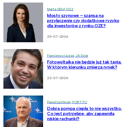
Marta Głód, OX2
Mosty szynowe – szansa na
przyłączenie czy dodatkowe ryzyko
dla inwestorów z rynku OZE?
29-07-2026
Francesco Liuzza, JA Solar
Fotowoltaika nie będzie już tak tania.
W którym kierunku zmierza rynek?
22-07-2026
Paweł Lachman, PORT PC
Dobra pompa ciepła to nie wszystko.
Co jest potrzebne, aby zapewniła
niskie rachunki?