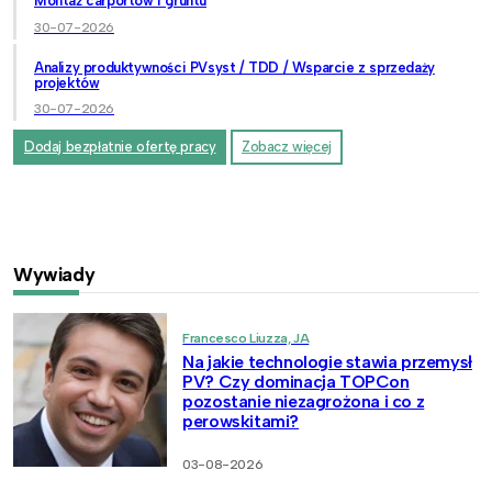
Montaż carportów i gruntu
30-07-2026
Analizy produktywności PVsyst / TDD / Wsparcie z sprzedaży
projektów
30-07-2026
Dodaj bezpłatnie ofertę pracy
Zobacz więcej
Wywiady
Francesco Liuzza, JA
Na jakie technologie stawia przemysł
PV? Czy dominacja TOPCon
pozostanie niezagrożona i co z
perowskitami?
03-08-2026