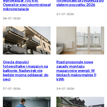
wprowadzał 700 kW.
fotowoltaiki przyspiesza po
Operator sieci skontrolował
słabym początku 2026
mikroinstalacje
27-07-2026
28-07-2026
Grecja dopuści
Rząd proponuje nowe
fotowoltaikę i magazyn na
zasady montażu
balkonie. Nadwyżek nie
magazynów energii. W
będzie można oddawać do
blokach maksymalnie 11
sieci
kWh
27-07-2026
24-07-2026