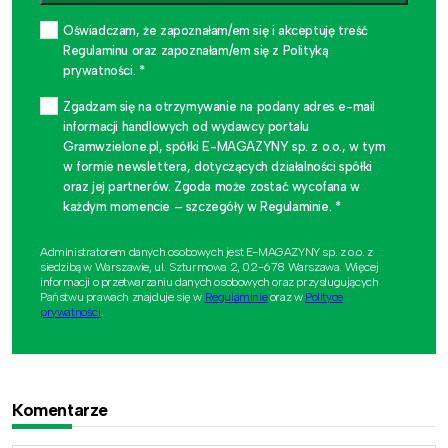
Oświadczam, że zapoznałam/em się i akceptuję treść
Regulaminu oraz zapoznałam/em się z Polityką
prywatności. *
Zgadzam się na otrzymywanie na podany adres e-mail
informacji handlowych od wydawcy portalu
Gramwzielone.pl, spółki E-MAGAZYNY sp. z o.o., w tym
w formie newslettera, dotyczących działalności spółki
oraz jej partnerów. Zgoda może zostać wycofana w
każdym momencie – szczegóły w Regulaminie. *
Administratorem danych osobowych jest E-MAGAZYNY sp. z o.o. z
siedzibą w Warszawie, ul. Szturmowa 2, 02-678 Warszawa. Więcej
informacji o przetwarzaniu danych osobowych oraz przysługujących
Państwu prawach znajduje się w
Regulaminie
oraz w
Polityce
prywatności
.
Komentarze