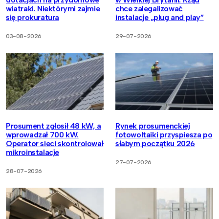
wiatraki. Niektórymi zajmie
chce zalegalizować
się prokuratura
instalacje „plug and play”
03-08-2026
29-07-2026
Prosument zgłosił 48 kW, a
Rynek prosumenckiej
wprowadzał 700 kW.
fotowoltaiki przyspiesza po
Operator sieci skontrolował
słabym początku 2026
mikroinstalacje
27-07-2026
28-07-2026