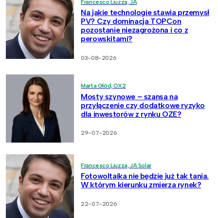
Francesco Liuzza, JA
Na jakie technologie stawia przemysł
PV? Czy dominacja TOPCon
pozostanie niezagrożona i co z
perowskitami?
03-08-2026
Marta Głód, OX2
Mosty szynowe – szansa na
przyłączenie czy dodatkowe ryzyko
dla inwestorów z rynku OZE?
29-07-2026
Francesco Liuzza, JA Solar
Fotowoltaika nie będzie już tak tania.
W którym kierunku zmierza rynek?
22-07-2026