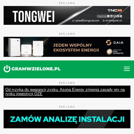
REKLAMA
REKLAMA
REKLAMA
Od ryzyka do gwarancji zysku. Asona Energy zmienia zasady gry na
rynku inwestycji OZE
REKLAMA