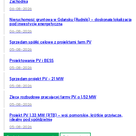
Zachodnia
06-08-2026
Nieruchomość gruntowa w Gdańsku (Rudniki) – doskonała lokalizacja
pod inwestycję energetyczną
06-08-2026
Sprzedam spółki celowe z projektami farm PV
05-08-2026
Projektowanie PV i BESS
05-08-2026
Sprzedam projekt PV - 21 MW
05-08-2026
Zlecę rozbudowę pracującej farmy PV o 1,52 MW
05-08-2026
Projekt PV 1,33 MW (RTB) – woj. pomorskie, krótkie przyłącze,
idealny pod spółdzielnię
05-08-2026