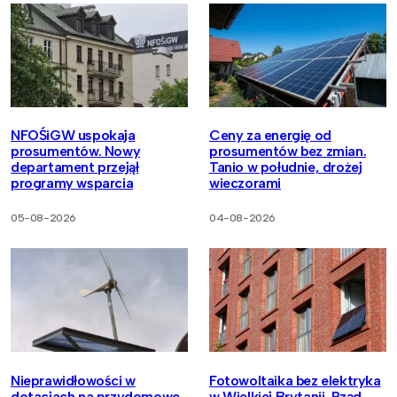
NFOŚiGW uspokaja
Ceny za energię od
prosumentów. Nowy
prosumentów bez zmian.
departament przejął
Tanio w południe, drożej
programy wsparcia
wieczorami
05-08-2026
04-08-2026
Nieprawidłowości w
Fotowoltaika bez elektryka
dotacjach na przydomowe
w Wielkiej Brytanii. Rząd