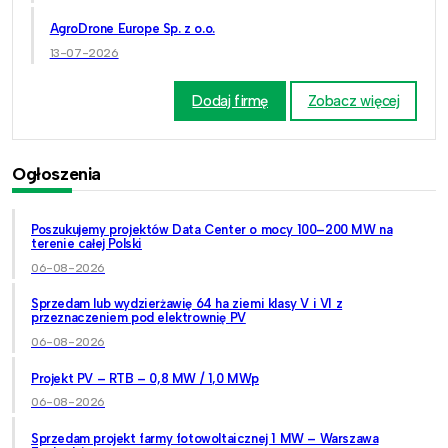
AgroDrone Europe Sp. z o.o.
13-07-2026
Dodaj firmę
Zobacz więcej
Ogłoszenia
Poszukujemy projektów Data Center o mocy 100–200 MW na
terenie całej Polski
06-08-2026
Sprzedam lub wydzierżawię 64 ha ziemi klasy V i VI z
przeznaczeniem pod elektrownię PV
06-08-2026
Projekt PV – RTB – 0,8 MW / 1,0 MWp
06-08-2026
Sprzedam projekt farmy fotowoltaicznej 1 MW – Warszawa