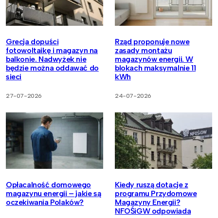
Grecja dopuści
Rząd proponuje nowe
fotowoltaikę i magazyn na
zasady montażu
balkonie. Nadwyżek nie
magazynów energii. W
będzie można oddawać do
blokach maksymalnie 11
sieci
kWh
27-07-2026
24-07-2026
Opłacalność domowego
Kiedy ruszą dotacje z
magazynu energii – jakie są
programu Przydomowe
oczekiwania Polaków?
Magazyny Energii?
NFOŚiGW odpowiada