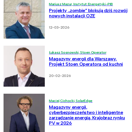
Mariusz Mazur, Instytut Energetyki-PIB
Projekty „zombie” blokują dziś rozwój
nowych instalacji OZE
12-03-2026
Łukasz Sosnowski, Stoen Operator
Magazyny energii dla Warszawy.
Projekt Stoen Operatora od kuchni
20-02-2026
Maciej Cichocki, SolarEdge
Magazyny energii,
cyberbezpieczeństwo i inteligentne
zarządzanie energią. Krajobraz rynku
PV w 2026