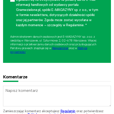
informacji handlowych od wydawcy portalu
Gramwzielone.pl, spółki E-MAGAZYNY sp. z o.o., w tym
w formie newslettera, dotyczących działalności spółki
oraz jej partnerów. Zgoda może zostać wycofana w
każdym momencie – szczegóły w Regulaminie. *
Administratorem danych osobowych jest E-MAGAZYNY sp. z o.o. z
siedzibą w Warszawie, ul. Szturmowa 2, 02-678 Warszawa. Więcej
informacji o przetwarzaniu danych osobowych oraz przysługujących
Państwu prawach znajduje się w
Regulaminie
oraz w
Polityce
prywatności
.
Komentarze
Zamieszczając komentarz akceptujesz
Regulamin
oraz potwierdzasz