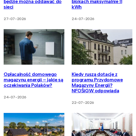
będzie można oddawać do
blokach maksymalnie 11
sieci
kWh
27-07-2026
24-07-2026
Opłacalność domowego
Kiedy ruszą dotacje z
magazynu energii – jakie są
programu Przydomowe
oczekiwania Polaków?
Magazyny Energii?
NFOŚiGW odpowiada
24-07-2026
22-07-2026