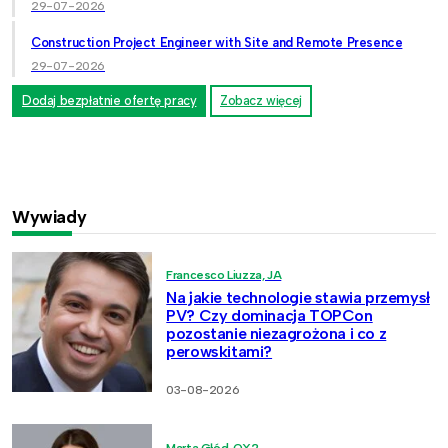
29-07-2026
Construction Project Engineer with Site and Remote Presence
29-07-2026
Dodaj bezpłatnie ofertę pracy
Zobacz więcej
Wywiady
Francesco Liuzza, JA
Na jakie technologie stawia przemysł
PV? Czy dominacja TOPCon
pozostanie niezagrożona i co z
perowskitami?
03-08-2026
Marta Głód, OX2