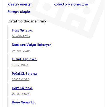
Klastry energii
Kolektory słoneczne
Pompy ciepła
Ostatnio dodane firmy
Inoxa Sp. z o.o.
04-08-2026
Demicare Vadym Holyanych
04-08-2026
IT and C sp. z o.o.
31-07-2026
PaGaSOL Sp. z o.o.
30-07-2026
Doko Sp. z o.o.
29-07-2026
Bexie Group S.L.