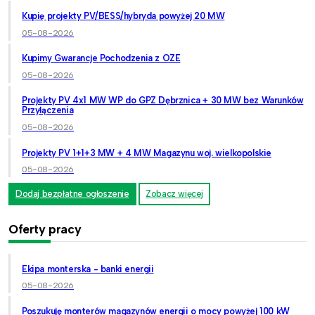
Kupię projekty PV/BESS/hybryda powyżej 20 MW
05-08-2026
Kupimy Gwarancje Pochodzenia z OZE
05-08-2026
Projekty PV 4x1 MW WP do GPZ Dębrznica + 30 MW bez Warunków
Przyłączenia
05-08-2026
Projekty PV 1+1+3 MW + 4 MW Magazynu woj. wielkopolskie
05-08-2026
Dodaj bezpłatne ogłoszenie
Zobacz więcej
Oferty pracy
Ekipa monterska - banki energii
05-08-2026
Poszukuję monterów magazynów energii o mocy powyżej 100 kW