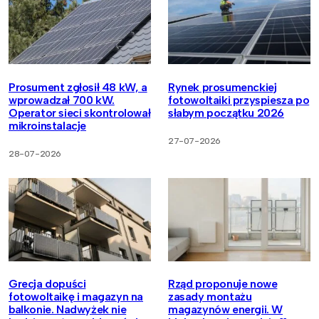
Prosument zgłosił 48 kW, a
Rynek prosumenckiej
wprowadzał 700 kW.
fotowoltaiki przyspiesza po
Operator sieci skontrolował
słabym początku 2026
mikroinstalacje
27-07-2026
28-07-2026
Grecja dopuści
Rząd proponuje nowe
fotowoltaikę i magazyn na
zasady montażu
balkonie. Nadwyżek nie
magazynów energii. W