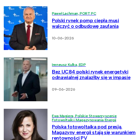
Paweł Lachman, PORT PC
Polski rynek pomp ciepła musi
walczyć o odbudowę zaufania
10-06-2026
Ireneusz Kulka, EDP
Bez UC84 polski rynek energetyki
odnawialnej znalazłby się w impasie
09-06-2026
Ewa Magiera, Polskie Stowarzyszenie
Fotowoltaiki i Magazynowania Energii
Polska fotowoltaika pod presją.
Magazyny energii stają się warunkiem
rentowności PV