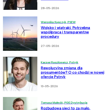
28-05-2026
Weronika Kupczyk, PSEW
Wojsko i wiatraki. Potrzebna
współpraca i transparentne
procedury
27-05-2026
Kacper Raszkiewicz, Pstryk
Rewolucyjna zmiana dla
prosumentów? O co chodzi w nowej
ofercie Pstryk
13-05-2026
Tomasz Małecki, PGE Dystrybucja
Rozbudowa sieci to za mało.