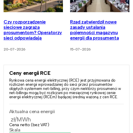
Czy rozporządzenie
Rząd zatwierdził nowe
sieciowe zagraża
zasady ustalania
prosumentom? Operatorzy
pojemności magazynu
sieci odpowiadają
energii dla prosumenta
20-07-2026
15-07-2026
Ceny energii RCE
Rynkowa cena energii elektrycznej (RCE) jest przyjmowana do
rozliczeń energii wprowadzanej do sieci przez prosumentów
objętych systemem net-billing, przy czym niektórzy prosumenci w
net-billingu mogą być rozliczani po miesięcznej rynkowej cenie
energii elektrycznej (RCEm) będącej średnią ważoną z cen RCE.
Aktualna cena energii
zł/MWh
Cena netto (bez VAT)
Skala