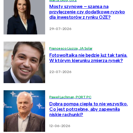
Mosty szynowe – szansa na
przyłączenie czy dodatkowe ryzyko
dla inwestorów z rynku OZE?
29-07-2026
Francesco Liuzza, JA Solar
Fotowoltaika nie będzie już tak tania.
W którym kierunku zmierza rynek?
22-07-2026
Paweł Lachman, PORT PC
Dobra pompa ciepła to nie wszystko.
Co jest potrzebne, aby zapewniła
niskie rachunki?
12-06-2026