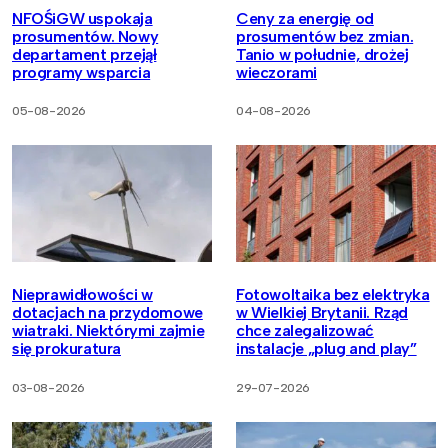
NFOŚiGW uspokaja
Ceny za energię od
prosumentów. Nowy
prosumentów bez zmian.
departament przejął
Tanio w południe, drożej
programy wsparcia
wieczorami
05-08-2026
04-08-2026
Nieprawidłowości w
Fotowoltaika bez elektryka
dotacjach na przydomowe
w Wielkiej Brytanii. Rząd
wiatraki. Niektórymi zajmie
chce zalegalizować
się prokuratura
instalacje „plug and play”
03-08-2026
29-07-2026