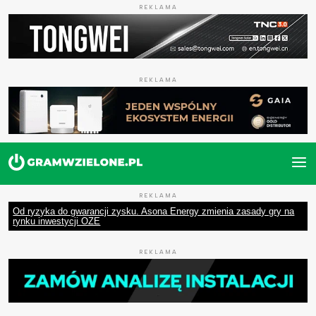
REKLAMA
REKLAMA
REKLAMA
Od ryzyka do gwarancji zysku. Asona Energy zmienia zasady gry na
rynku inwestycji OZE
REKLAMA