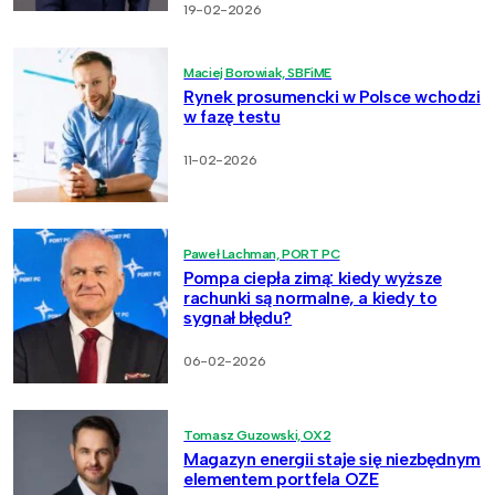
19-02-2026
Maciej Borowiak, SBFiME
Rynek prosumencki w Polsce wchodzi
w fazę testu
11-02-2026
Paweł Lachman, PORT PC
Pompa ciepła zimą: kiedy wyższe
rachunki są normalne, a kiedy to
sygnał błędu?
06-02-2026
Tomasz Guzowski, OX2
Magazyn energii staje się niezbędnym
elementem portfela OZE