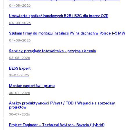
04-08-2026
Umawianie spotkań handlowych B2B i B2C dla branży OZE
04-08-2026
Szukam firmy do montażu instalacji PV na dachach w Polsce 1-5 MW
04-08-2026
Serwisy, przeglądy fotowoltaika - przyjmę zlecenia
03-08-2026
BESS Expert
31-07-2026
Montaż carportów i gruntu
30-07-2026
Analizy produktywności PVsyst / TDD / Wsparcie z sprzedaży
projektów
30-07-2026
Project Engineer – Technical Advisor– Bavaria (Hybrid)