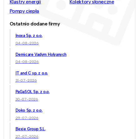
Klastry energii
Kolektory słoneczne
Pompy ciepła
Ostatnio dodane firmy
Inoxa Sp. z o.o.
04-08-2026
Demicare Vadym Holyanych
04-08-2026
IT and C sp. z o.o.
31-07-2026
PaGaSOL Sp. z o.o.
30-07-2026
Doko Sp. z o.o.
29-07-2026
Bexie Group S.L.
27-07-2026