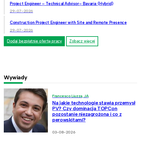
Project Engineer – Technical Advisor– Bavaria (Hybrid)
29-07-2026
Construction Project Engineer with Site and Remote Presence
29-07-2026
Dodaj bezpłatnie ofertę pracy
Zobacz więcej
Wywiady
Francesco Liuzza, JA
Na jakie technologie stawia przemysł
PV? Czy dominacja TOPCon
pozostanie niezagrożona i co z
perowskitami?
03-08-2026