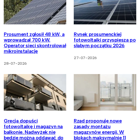
Prosument zgłosił 48 kW, a
Rynek prosumenckiej
wprowadzał 700 kW.
fotowoltaiki przyspiesza po
Operator sieci skontrolował
słabym początku 2026
mikroinstalacje
27-07-2026
28-07-2026
Grecja dopuści
Rząd proponuje nowe
fotowoltaikę i magazyn na
zasady montażu
balkonie. Nadwyżek nie
magazynów energii. W
będzie można oddawać do
blokach maksymalnie 11