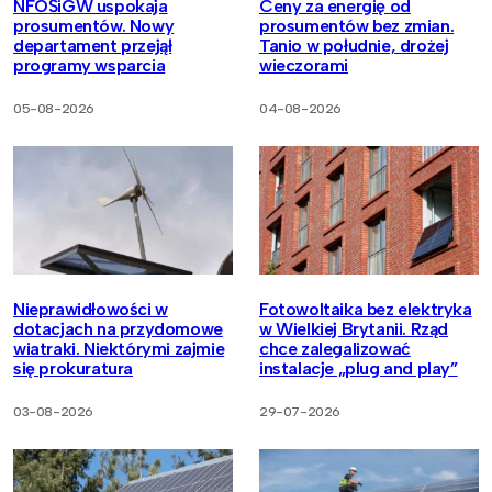
NFOŚiGW uspokaja
Ceny za energię od
prosumentów. Nowy
prosumentów bez zmian.
departament przejął
Tanio w południe, drożej
programy wsparcia
wieczorami
05-08-2026
04-08-2026
Nieprawidłowości w
Fotowoltaika bez elektryka
dotacjach na przydomowe
w Wielkiej Brytanii. Rząd
wiatraki. Niektórymi zajmie
chce zalegalizować
się prokuratura
instalacje „plug and play”
03-08-2026
29-07-2026