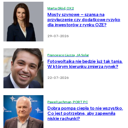
Marta Głód, OX2
Mosty szynowe – szansa na
przyłączenie czy dodatkowe ryzyko
dla inwestorów z rynku OZE?
29-07-2026
Francesco Liuzza, JA Solar
Fotowoltaika nie będzie już tak tania.
W którym kierunku zmierza rynek?
22-07-2026
Paweł Lachman, PORT PC
Dobra pompa ciepła to nie wszystko.
Co jest potrzebne, aby zapewniła
niskie rachunki?