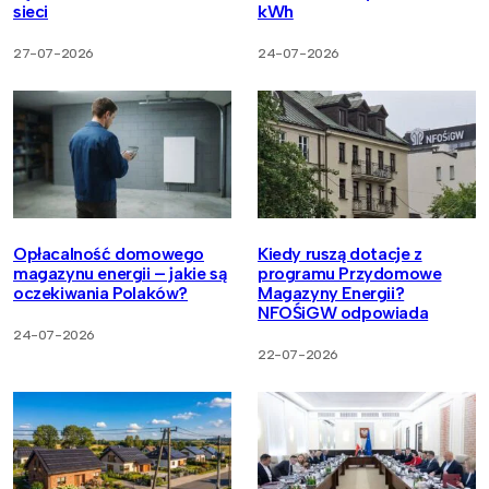
sieci
kWh
27-07-2026
24-07-2026
Opłacalność domowego
Kiedy ruszą dotacje z
magazynu energii – jakie są
programu Przydomowe
oczekiwania Polaków?
Magazyny Energii?
NFOŚiGW odpowiada
24-07-2026
22-07-2026