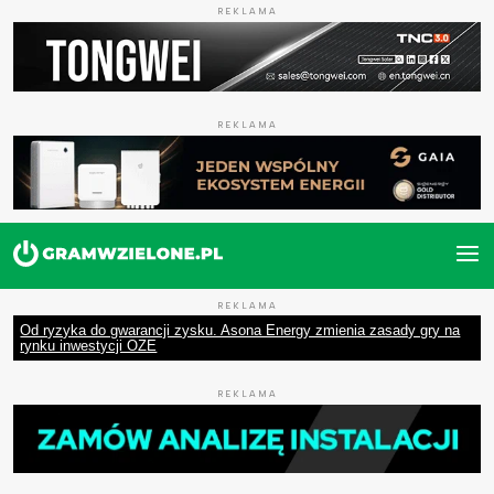
REKLAMA
REKLAMA
REKLAMA
Od ryzyka do gwarancji zysku. Asona Energy zmienia zasady gry na
rynku inwestycji OZE
REKLAMA