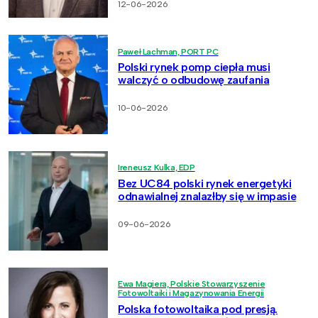
12-06-2026
Paweł Lachman, PORT PC
Polski rynek pomp ciepła musi
walczyć o odbudowę zaufania
10-06-2026
Ireneusz Kulka, EDP
Bez UC84 polski rynek energetyki
odnawialnej znalazłby się w impasie
09-06-2026
Ewa Magiera, Polskie Stowarzyszenie
Fotowoltaiki i Magazynowania Energii
Polska fotowoltaika pod presją.