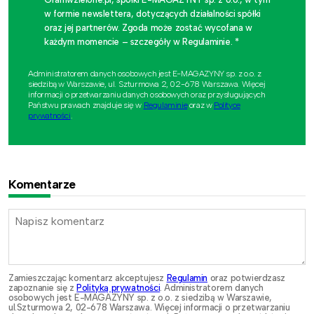
w formie newslettera, dotyczących działalności spółki
oraz jej partnerów. Zgoda może zostać wycofana w
każdym momencie – szczegóły w Regulaminie. *
Administratorem danych osobowych jest E-MAGAZYNY sp. z o.o. z
siedzibą w Warszawie, ul. Szturmowa 2, 02-678 Warszawa. Więcej
informacji o przetwarzaniu danych osobowych oraz przysługujących
Państwu prawach znajduje się w
Regulaminie
oraz w
Polityce
prywatności
.
Komentarze
Zamieszczając komentarz akceptujesz
Regulamin
oraz potwierdzasz
zapoznanie się z
Polityką prywatności
. Administratorem danych
osobowych jest E-MAGAZYNY sp. z o.o. z siedzibą w Warszawie,
ul.Szturmowa 2, 02-678 Warszawa. Więcej informacji o przetwarzaniu