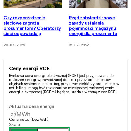
Czy rozporządzenie
Rząd zatwierdził nowe
sieciowe zagraża
zasady ustalania
prosumentom? Operatorzy
pojemności magazynu
sieci odpowiadają
energii dla prosumenta
20-07-2026
15-07-2026
Ceny energii RCE
Rynkowa cena energii elektrycznej (RCE) jest przyjmowana do
rozliczeń energii wprowadzanej do sieci przez prosumentów
objętych systemem net-billing, przy czym niektórzy prosumenci w
net-billingu mogą być rozliczani po miesięcznej rynkowej cenie
energii elektrycznej (RCEm) będącej średnią ważoną z cen RCE.
Aktualna cena energii
zł/MWh
Cena netto (bez VAT)
Skala