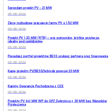
Sprzedam projekt PV - 21 MW
05-08-2026
Zlecę rozbudowę pracującej farmy PV o 1,52 MW
05-08-2026
Projekt PV 1,33 MW (RTB) – woj. pomorskie, krótkie przyłącze,
idealny pod spółdzielnię
05-08-2026
Posiadasz portfel projektów BESS szukasz partnera oraz finasowania
05-08-2026
Kupię projekty PV/BESS/hybryda powyżej 20 MW
05-08-2026
Kupimy Gwarancje Pochodzenia z OZE
05-08-2026
Projekty PV 4x1 MW WP do GPZ Dębrznica + 30 MW bez Warunków
Przyłączenia
05-08-2026