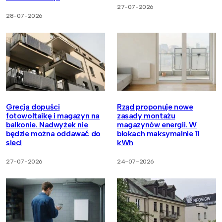
27-07-2026
28-07-2026
Grecja dopuści
Rząd proponuje nowe
fotowoltaikę i magazyn na
zasady montażu
balkonie. Nadwyżek nie
magazynów energii. W
będzie można oddawać do
blokach maksymalnie 11
sieci
kWh
27-07-2026
24-07-2026