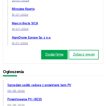
20-07-2026
Mirosław Kwarta
15-07-2026
Marcin Ilnicki SICA
14-07-2026
AgroDrone Europe Sp. z o.o.
13-07-2026
Dodaj firmę
Zobacz więcej
Ogłoszenia
Sprzedam spółki celowe z projektami farm PV
05-08-2026
Projektowanie PV i BESS
05-08-2026