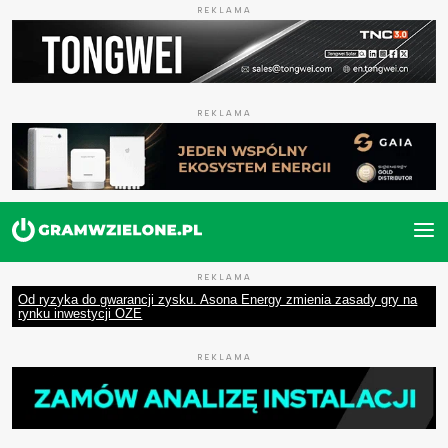
REKLAMA
REKLAMA
REKLAMA
Od ryzyka do gwarancji zysku. Asona Energy zmienia zasady gry na
rynku inwestycji OZE
REKLAMA