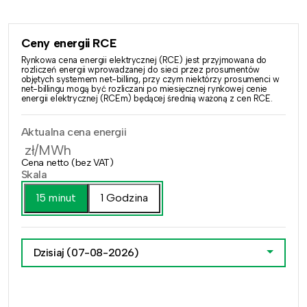
Ceny energii RCE
Rynkowa cena energii elektrycznej (RCE) jest przyjmowana do
rozliczeń energii wprowadzanej do sieci przez prosumentów
objętych systemem net-billing, przy czym niektórzy prosumenci w
net-billingu mogą być rozliczani po miesięcznej rynkowej cenie
energii elektrycznej (RCEm) będącej średnią ważoną z cen RCE.
Aktualna cena energii
zł/MWh
Cena netto (bez VAT)
Skala
15 minut
1 Godzina
Dzisiaj
(07-08-2026)