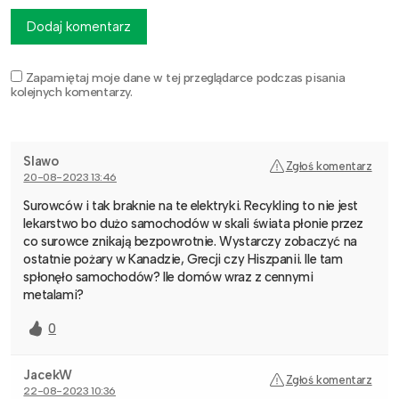
Dodaj komentarz
Zapamiętaj moje dane w tej przeglądarce podczas pisania
kolejnych komentarzy.
Slawo
Zgłoś komentarz
20-08-2023 13:46
Surowców i tak braknie na te elektryki. Recykling to nie jest
lekarstwo bo dużo samochodów w skali świata płonie przez
co surowce znikają bezpowrotnie. Wystarczy zobaczyć na
ostatnie pożary w Kanadzie, Grecji czy Hiszpanii. Ile tam
spłonęło samochodów? Ile domów wraz z cennymi
metalami?
0
JacekW
Zgłoś komentarz
22-08-2023 10:36