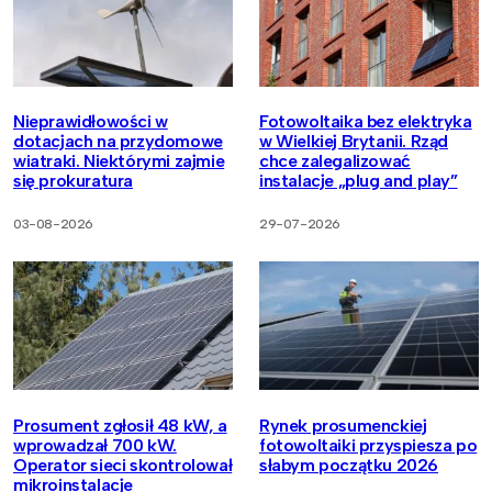
Nieprawidłowości w
Fotowoltaika bez elektryka
dotacjach na przydomowe
w Wielkiej Brytanii. Rząd
wiatraki. Niektórymi zajmie
chce zalegalizować
się prokuratura
instalacje „plug and play”
03-08-2026
29-07-2026
Prosument zgłosił 48 kW, a
Rynek prosumenckiej
wprowadzał 700 kW.
fotowoltaiki przyspiesza po
Operator sieci skontrolował
słabym początku 2026
mikroinstalacje